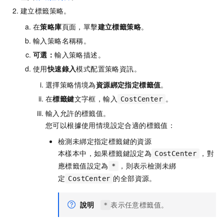
建立標籤策略。
在
策略庫
頁面，單擊
建立標籤策略
。
輸入策略名稱稱。
可選：
輸入策略描述。
使用
快速錄入
模式配置策略資訊。
選擇策略情境為
資源綁定指定標籤值
。
在
標籤鍵
文字框，輸入
。
CostCenter
輸入允許的標籤值。
您可以根據使用情境設定合適的標籤值：
檢測未綁定指定標籤鍵的資源
本樣本中，如果標籤鍵設定為
，對
CostCenter
應標籤值設定為
，則表示檢測未綁
*
定
的全部資源。
CostCenter
說明
表示任意標籤值。
*