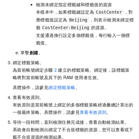
檢測未綁定指定標籤鍵和標籤值的資源
本樣本中，如果標籤鍵設定為
，對
CostCenter
應標籤值設定為
，則表示檢測未綁定標
Beijing
籤
的資源。
CostCenter:Beijing
支援通過換行設定多個標籤值，每行輸入一個標
籤值。
單擊
創建
。
綁定標籤策略。
為當前帳號綁定步驟
2
建立的標籤策略。綁定後，該標籤策
略將對當前帳號及其下的
RAM
使用者生效。
具體操作，請參見
綁定標籤策略
。
查看有效原則。
有效原則是當前帳號上綁定的多個標籤策略經過彙總計算出的
一個最終策略。具體操作，請參見
查看有效原則
。
等待一段時間，直到檢測任務完成後，查看自動檢測結果。
系統會自動檢測出綁定了不合規標籤的資源，您可以查看或下
載不合規資源的檢測結果。