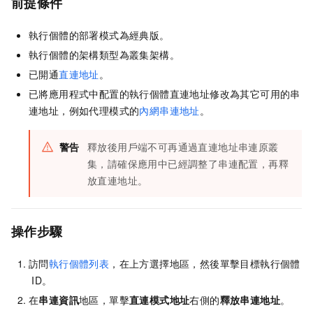
前提條件
執行個體的部署模式為
經典
版。
執行個體的架構類型為叢集架構。
已開通
直連地址
。
已將應用程式中配置的執行個體直連地址修改為其它可用的串
連地址，例如代理模式的
內網串連地址
。
警告
釋放後用戶端不可再通過直連地址串連原叢
集，請確保應用中已經調整了串連配置，再釋
放直連地址。
操作步驟
訪問
執行個體列表
，在上方選擇地區，然後單擊目標執行個體
ID。
在
串連資訊
地區，單擊
直連模式地址
右側的
釋放串連地址
。