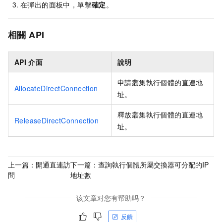
在彈出的面板中，單擊
確定
。
相關
API
API
介面
說明
申請叢集執行個體的直連地
AllocateDirectConnection
址。
釋放叢集執行個體的直連地
ReleaseDirectConnection
址。
上一篇：
開通直連訪
下一篇：
查詢執行個體所屬交換器可分配的IP
問
地址數
该文章对您有帮助吗？
反饋