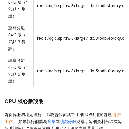
64G
版（1
redis.logic.splitrw.8xlarge.1db.1rodb.4proxy.def
節點
1
隻
讀）
讀寫分離
64G
版（1
redis.logic.splitrw.8xlarge.1db.3rodb.4proxy.def
節點
3
隻
讀）
讀寫分離
64G
版（1
redis.logic.splitrw.8xlarge.1db.5rodb.6proxy.def
節點
5
隻
讀）
CPU
核心數說明
為保障服務穩定運行，系統會保留其中
1
個
CPU
用於處理
背景
工作
。如果執行個體為
叢集
或
讀寫分離
架構，每個資料分區或每
個唯讀節點均會保留其中
1
個
CPU
用於處理背景工作。