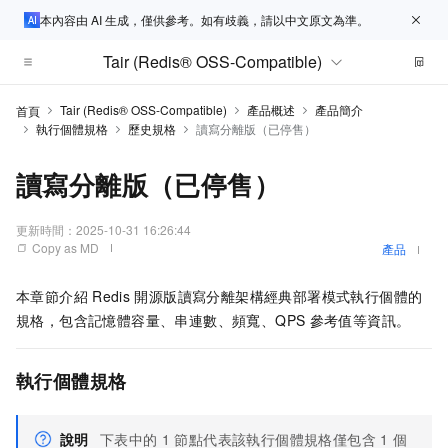
本內容由 AI 生成，僅供參考。如有歧義，請以中文原文為準。
Tair (Redis® OSS-Compatible)
Tair (Redis® OSS-Compatible)
產品概述
產品簡介
首頁
執行個體規格
歷史規格
讀寫分離版（已停售）
讀寫分離版（已停售）
更新時間：
2025-10-31 16:26:44
Copy as MD
產品
本章節介紹
Redis
開源版
讀寫分離架構經典部署模式執行個體的
規格，包含記憶體容量、串連數、頻寬、QPS
參考值等資訊。
執行個體規格
說明
下表中的
1
節點代表該執行個體規格僅包含
1
個