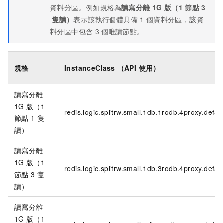
資料分區。例如規格為
讀寫分離
1G
版（1
節點
3
隻讀）
表示該執行個體具備
1
個資料分區，該資
料分區中包含
3
個唯讀節點。
規格
InstanceClass （API 使用）
讀寫分離
1G
版（1
redis.logic.splitrw.small.1db.1rodb.4proxy.defau
節點
1
隻
讀）
讀寫分離
1G
版（1
redis.logic.splitrw.small.1db.3rodb.4proxy.defau
節點
3
隻
讀）
讀寫分離
1G
版（1