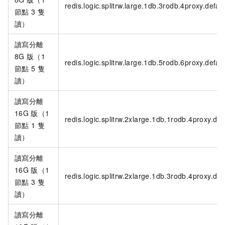
redis.logic.splitrw.large.1db.3rodb.4proxy.defaul
節點
3
隻
讀）
讀寫分離
8G
版（1
redis.logic.splitrw.large.1db.5rodb.6proxy.defaul
節點
5
隻
讀）
讀寫分離
16G
版（1
redis.logic.splitrw.2xlarge.1db.1rodb.4proxy.def
節點
1
隻
讀）
讀寫分離
16G
版（1
redis.logic.splitrw.2xlarge.1db.3rodb.4proxy.def
節點
3
隻
讀）
讀寫分離