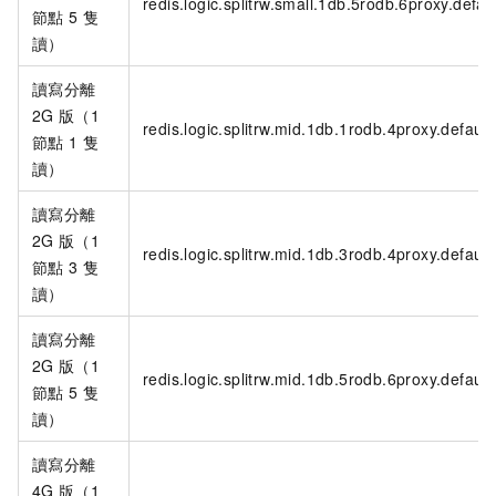
redis.logic.splitrw.small.1db.5rodb.6proxy.defau
節點
5
隻
讀）
讀寫分離
2G
版（1
redis.logic.splitrw.mid.1db.1rodb.4proxy.default
節點
1
隻
讀）
讀寫分離
2G
版（1
redis.logic.splitrw.mid.1db.3rodb.4proxy.default
節點
3
隻
讀）
讀寫分離
2G
版（1
redis.logic.splitrw.mid.1db.5rodb.6proxy.default
節點
5
隻
讀）
讀寫分離
4G
版（1