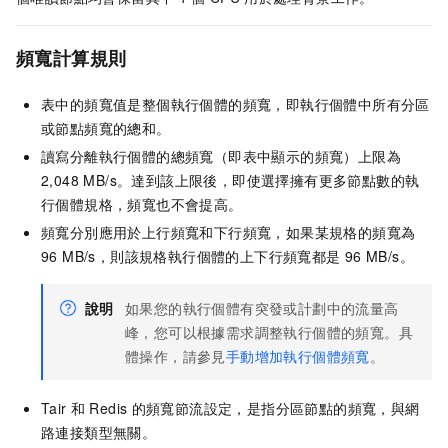
頻寬計算規則
表中的頻寬值是整個執行個體的頻寬，即執行個體中所有分區
或節點頻寬的總和。
讀寫分離執行個體的總頻寬（即表中顯示的頻寬）上限為
2,048 MB/s。達到該上限後，即使選擇擁有更多節點數的執
行個體規格，頻寬也不會提高。
頻寬分別應用於上行頻寬和下行頻寬，如果某規格的頻寬為
96 MB/s，則該規格執行個體的上下行頻寬都是
96 MB/s。
說明
如果您的執行個體有突發或計劃中的流量高
峰，您可以根據需求調整執行個體的頻寬。具
體操作，請參見
手動增加執行個體頻寬
。
Tair
和
Redis
的頻寬節流設定，是指分區節點的頻寬，與網
路連接類型無關。