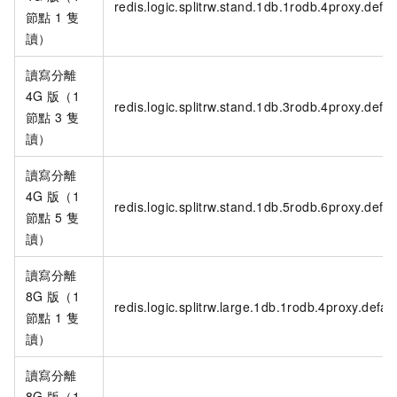
redis.logic.splitrw.stand.1db.1rodb.4proxy.defau
節點
1
隻
讀）
讀寫分離
4G
版（1
redis.logic.splitrw.stand.1db.3rodb.4proxy.defau
節點
3
隻
讀）
讀寫分離
4G
版（1
redis.logic.splitrw.stand.1db.5rodb.6proxy.defau
節點
5
隻
讀）
讀寫分離
8G
版（1
redis.logic.splitrw.large.1db.1rodb.4proxy.defaul
節點
1
隻
讀）
讀寫分離
8G
版（1