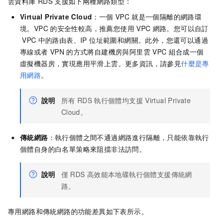
雲資料庫
RDS
支援如下兩種網路類型：
Virtual Private Cloud
：一個
VPC
就是一個隔離的網路環
境。VPC
的安全性較高，推薦您使用
VPC
網路。您可以自訂
VPC
中的路由表、IP 位址範圍和網關。此外，您還可以通過
專線或者
VPN
的方式將自建機房與阿里雲
VPC
組合成一個
虛擬機器房，實現應用平滑上雲。更多資訊，請參見
什麼是專
用網路
。
說明
所有
RDS
執行個體均支援
Virtual Private
Cloud。
傳統網路
：執行個體之間不通過網路進行隔離，只能依靠執行
個體自身的白名單策略來阻擋非法訪問。
說明
僅
RDS
高效能本地碟執行個體支援傳統網
路。
專用網路和傳統網路的功能差異如下表所示。