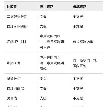
比較點
專用網路
傳統網路
二層邏輯隔離
支援
不支援
自訂私網網段
支援
不支援
專用網路內唯
私網
IP
規劃
一，專用網路間
傳統網路內唯一
可重複
專用網路內互
同一帳號同一地
私網互連
連，專用網路間
區內互連
隔離
隧道技術
支援
不支援
自訂路由器
支援
不支援
路由表
支援
不支援