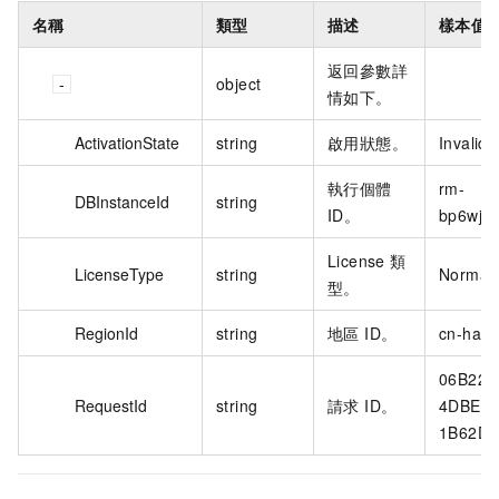
名稱
類型
描述
樣本值
返回參數詳
object
情如下。
ActivationState
string
啟用狀態。
Invalid
執行個體
rm-
DBInstanceId
string
ID。
bp6wjk5
License 類
LicenseType
string
Normal
型。
RegionId
string
地區 ID。
cn-han
06B220
RequestId
string
請求 ID。
4DBE-A
1B62DB