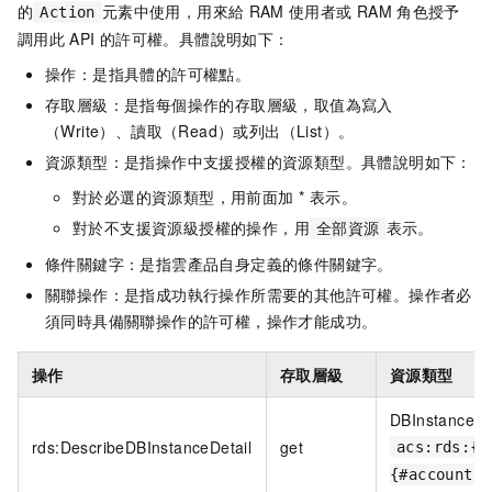
的
元素中使用，用來給
RAM
使用者或
RAM
角色授予
Action
調用此
API
的許可權。具體說明如下：
操作：是指具體的許可權點。
存取層級：是指每個操作的存取層級，取值為寫入
（Write）、讀取（Read）或列出（List）。
資源類型：是指操作中支援授權的資源類型。具體說明如下：
對於必選的資源類型，用前面加 * 表示。
對於不支援資源級授權的操作，用
表示。
全部資源
條件關鍵字：是指雲產品自身定義的條件關鍵字。
關聯操作：是指成功執行操作所需要的其他許可權。操作者必
須同時具備關聯操作的許可權，操作才能成功。
操作
存取層級
資源類型
DBInstance
rds:DescribeDBInstanceDetail
get
acs:rds:{#
{#accountId