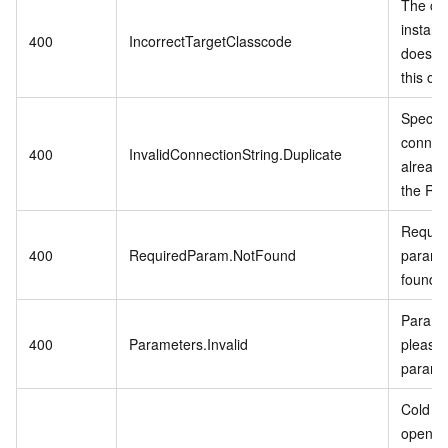
The cu
instanc
400
IncorrectTargetClasscode
does no
this op
Specifi
connect
400
InvalidConnectionString.Duplicate
already
the RD
Require
400
RequiredParam.NotFound
param i
found.
Paramet
400
Parameters.Invalid
please 
parame
Cold Da
open w