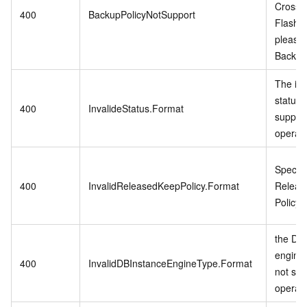
CrossB
400
BackupPolicyNotSupport
Flash 
please
Backup 
The in
status 
400
InvalideStatus.Format
support
operati
Specifi
400
InvalidReleasedKeepPolicy.Format
Releas
Policy i
the DB 
engine
400
InvalidDBInstanceEngineType.Format
not sup
operati