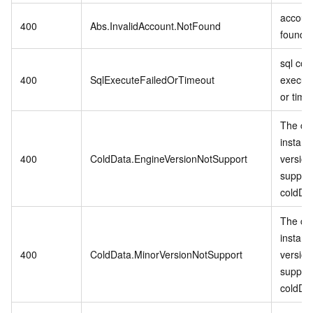
account
400
Abs.InvalidAccount.NotFound
found.
sql co
400
SqlExecuteFailedOrTimeout
executi
or time
The cu
instanc
400
ColdData.EngineVersionNotSupport
version
suppor
coldDa
The cu
instanc
400
ColdData.MinorVersionNotSupport
version
suppor
coldDa