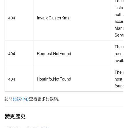
The cu
instanc
authori
404
InvalidClusterKms
access
Manag
Service
The re
404
Request.NotFound
resourc
availab
The spe
404
HostInfo.NotFound
host inf
found.
訪問
錯誤中心
查看更多錯誤碼。
變更歷史