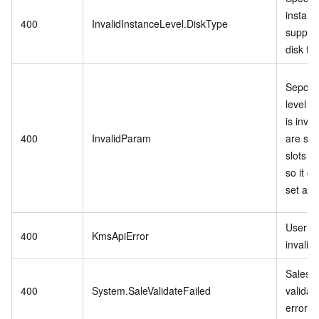
instanc
400
InvalidInstanceLevel.DiskType
support
disk ty
Sepcifi
level P
is inva
400
InvalidParam
are stil
slots in
so it c
set as r
User se
400
KmsApiError
invalid.
Sales 
400
System.SaleValidateFailed
validat
error.