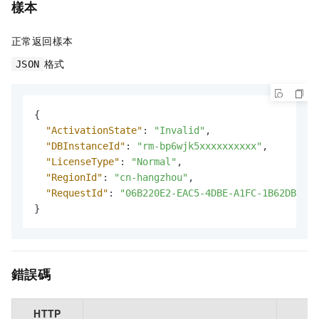
樣本
正常返回樣本
格式
JSON
{
"ActivationState"
:
"Invalid"
,
"DBInstanceId"
:
"rm-bp6wjk5xxxxxxxxxx"
,
"LicenseType"
:
"Normal"
,
"RegionId"
:
"cn-hangzhou"
,
"RequestId"
:
"06B220E2-EAC5-4DBE-A1FC-1B62DB6A**
}
錯誤碼
HTTP