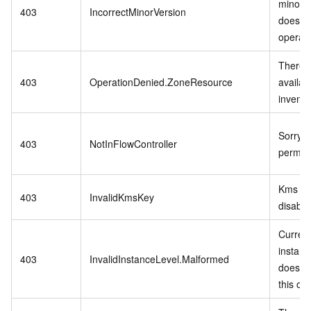
minor v
403
IncorrectMinorVersion
does no
operati
There i
403
OperationDenied.ZoneResource
availab
invento
Sorry,n
403
NotInFlowController
permiss
Kms ke
403
InvalidKmsKey
disable
Curren
instanc
403
InvalidInstanceLevel.Malformed
does no
this op