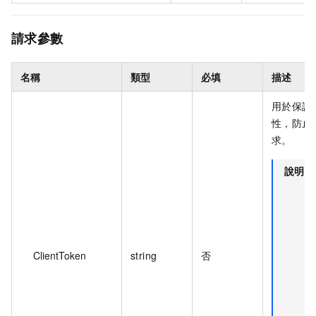
請求參數
名稱
類型
必填
描述
用於保證
性，防止
求。
說明
ClientToken
string
否