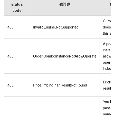
status
錯誤碼
錯
code
Curren
400
InvalidEngine.NotSupported
does no
this api
A pack
instanc
400
Order.ComboInstanceNotAllowOperate
allowed
operat
indepen
Pricing
400
Price.PricingPlanResultNotFound
result 
You ha
passed 
name