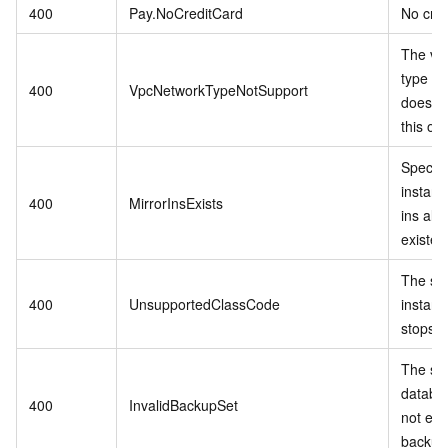
400
Pay.NoCreditCard
No cred
The vp
type in
400
VpcNetworkTypeNotSupport
does no
this op
Specif
instanc
400
MirrorInsExists
ins alr
existed
The sp
400
UnsupportedClassCode
instanc
stops se
The spe
databa
400
InvalidBackupSet
not exis
backup 