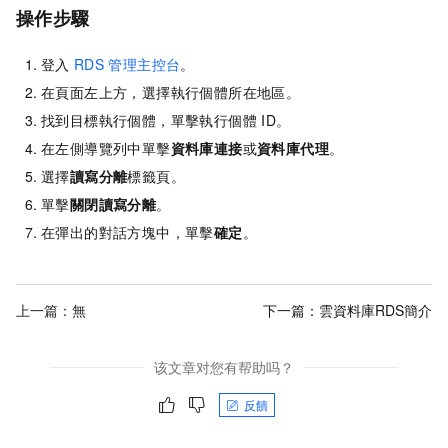
操作步驟
登入
RDS
管理主控台
。
在頁面左上方，選擇執行個體所在地區。
找到目標執行個體，單擊執行個體
ID。
在左側導覽列中單擊
資料庫連接
或
資料庫代理
。
選擇
讀寫分離
標籤頁。
單擊
關閉讀寫分離
。
在彈出的對話方塊中，單擊
確定
。
上一篇：無
下一篇：
雲資料庫RDS簡介
该文章对您有帮助吗？
反饋