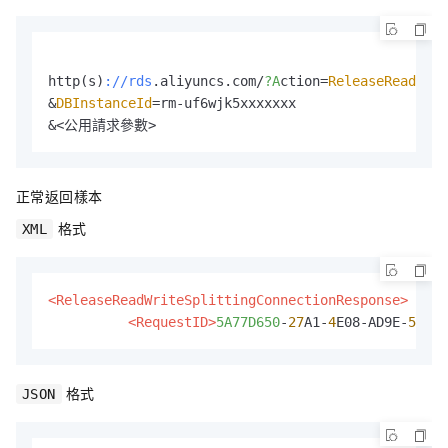
http(s)
://rds
.aliyuncs.com/
?A
ction=
ReleaseReadWrit
&
DBInstanceId
=rm-uf6wjk5xxxxxxx

正常返回樣本
格式
XML
<ReleaseReadWriteSplittingConnectionResponse>
<RequestID>
5A77D650
-
27
A1-
4
E08-AD9E-
59008
格式
JSON