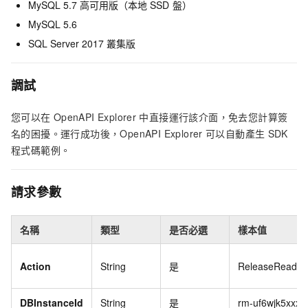
MySQL 5.7
高可用版（本地
SSD
盤）
MySQL 5.6
SQL Server 2017
叢集版
調試
您可以在
OpenAPI Explorer
中直接運行該介面，免去您計算簽
名的困擾。運行成功後，OpenAPI Explorer
可以自動產生
SDK
程式碼範例。
請求參數
名稱
類型
是否必選
樣本值
Action
String
是
ReleaseReadWri
DBInstanceId
String
是
rm-uf6wjk5xxxx