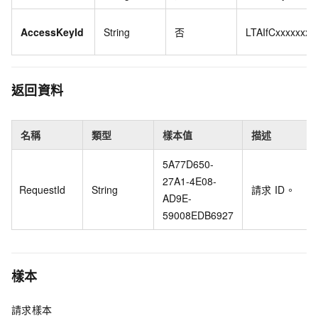
AccessKeyId
String
否
LTAIfCxxxxxxx
返回資料
名稱
類型
樣本值
描述
5A77D650-
27A1-4E08-
RequestId
String
請求
ID。
AD9E-
59008EDB6927
樣本
請求樣本