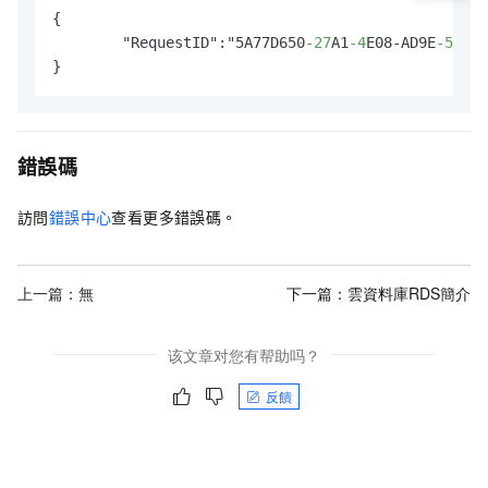
{

	"RequestID":"5A77D650
-27
A1
-4
E08-AD9E
-59008
}
錯誤碼
訪問
錯誤中心
查看更多錯誤碼。
上一篇：無
下一篇：
雲資料庫RDS簡介
该文章对您有帮助吗？
反饋