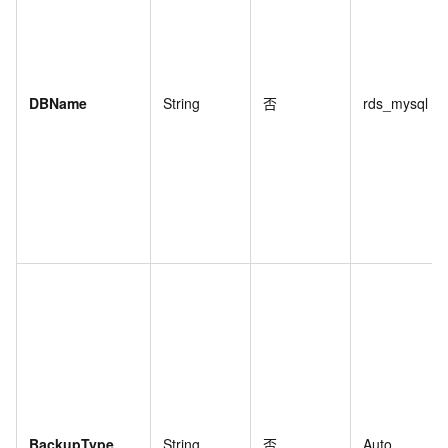
DBName
String
否
rds_mysql
BackupType
String
否
Auto