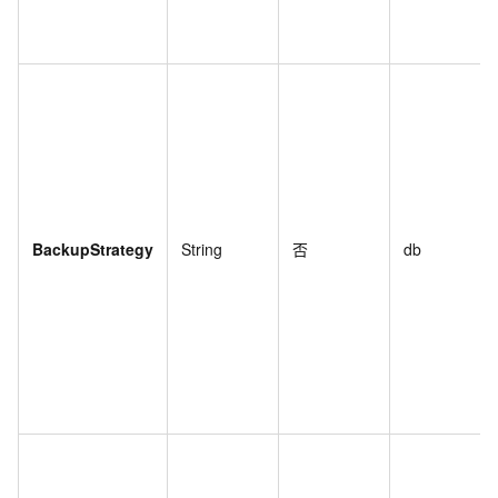
BackupStrategy
String
否
db