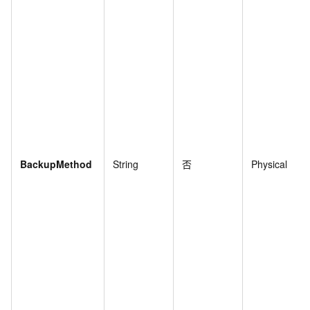
BackupMethod
String
否
Physical