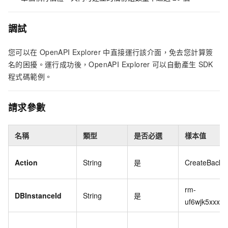
調試
您可以在
OpenAPI Explorer
中直接運行該介面，免去您計算簽
名的困擾。運行成功後，OpenAPI Explorer
可以自動產生
SDK
程式碼範例。
請求參數
名稱
類型
是否必選
樣本值
Action
String
是
CreateBacku
rm-
DBInstanceId
String
是
uf6wjk5xxxxx