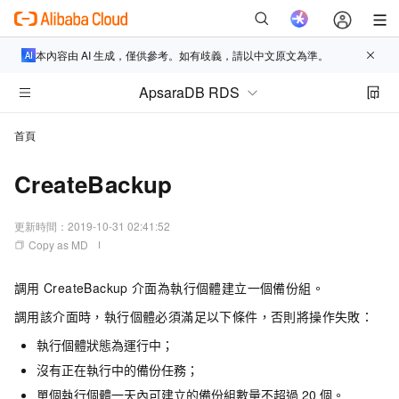
本內容由 AI 生成，僅供參考。如有歧義，請以中文原文為準。
ApsaraDB RDS
首頁
CreateBackup
更新時間：
2019-10-31 02:41:52
Copy as MD
調用
CreateBackup
介面為執行個體建立一個備份組。
調用該介面時，執行個體必須滿足以下條件，否則將操作失敗：
執行個體狀態為運行中；
沒有正在執行中的備份任務；
單個執行個體一天內可建立的備份組數量不超過
20
個。