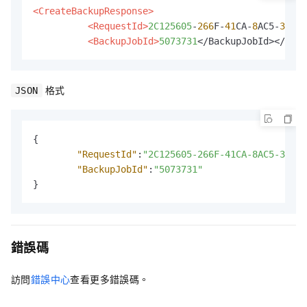
<CreateBackupResponse>
<RequestId>
2C125605
-
266
F-
41
CA-
8
AC5-
3
A643
<BackupJobId>
5073731
</BackupJobId></Crea
格式
JSON
{
"RequestId"
:
"2C125605-266F-41CA-8AC5-3A643
"BackupJobId"
:
"5073731"
}
錯誤碼
訪問
錯誤中心
查看更多錯誤碼。