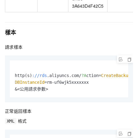
3A643D4F42C5
樣本
請求樣本
http(s)
://rds
.aliyuncs.com/
?A
ction=
CreateBackup
DBInstanceId
=rm-uf6wjk5xxxxxxx

正常返回樣本
格式
XML