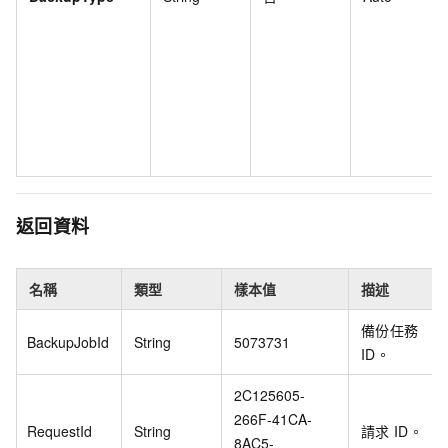
返回資料
名稱
類型
樣本值
描述
備份任務
BackupJobId
String
5073731
ID。
2C125605-
266F-41CA-
RequestId
String
請求
ID。
8AC5-