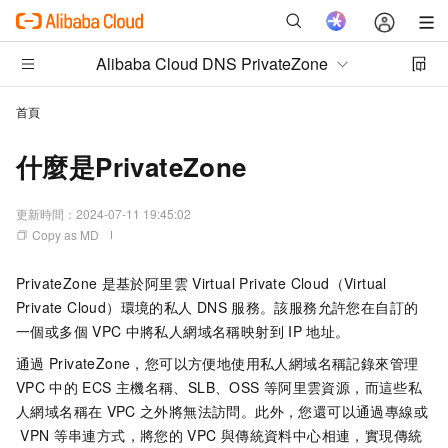
Alibaba Cloud DNS PrivateZone
首頁
什麼是PrivateZone
更新時間：
2024-07-11 19:45:02
Copy as MD
PrivateZone
是基於阿里雲
Virtual Private Cloud（Virtual
Private Cloud）環境的私人
DNS
服務。該服務允許您在自訂的
一個或多個
VPC
中將私人網域名稱映射到
IP
地址。
通過
PrivateZone，您可以方便地使用私人網域名稱記錄來管理
VPC
中的
ECS
主機名稱、SLB、OSS
等阿里雲資源，而這些私
人網域名稱在
VPC
之外將無法訪問。此外，您還可以通過專線或
VPN
等串連方式，將您的
VPC
與傳統
資料中心
相連，實現傳統