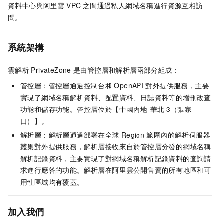
資料中心與阿里雲
VPC
之間通過私人網域名稱進行資源互相訪
問。
系統架構
雲解析
PrivateZone
是由管控層和解析層兩部分組成：
管控層：管控層通過控制台和
OpenAPI
對外提供服務，主要
實現了網域名稱解析資料、配置資料、日誌資料等的增刪改查
功能和儲存功能。管控層位於【中國內地-華北
3（張家
口）】。
解析層：解析層通過部署在全球
Region
範圍內的解析伺服器
叢集對外提供服務，解析層接收來自於管控層分發的網域名稱
解析記錄資料，主要實現了對網域名稱解析記錄資料的查詢請
求進行應答的功能。解析層在阿里雲公開售賣的所有
地區
和可
用性區域均有覆蓋。
加入我們