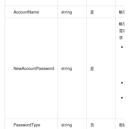
AccountName
string
是
帳號
帳號
需符
求：
NewAccountPassword
string
是
(
PasswordType
string
否
密碼