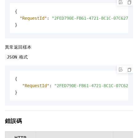
{
"RequestId"
:
"2FED790E-FB61-4721-8C1C-07C627****
}
異常返回樣本
格式
JSON
{
"RequestId"
:
"2FED790E-FB61-4721-8C1C-07C627FA5
}
錯誤碼
HTTP