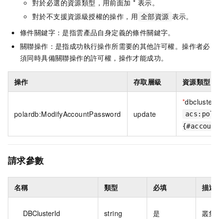
對於必選的資源類型，用前面加 * 表示。
對於不支援資源級授權的操作，用
表示。
全部資源
條件關鍵字：是指雲產品自身定義的條件關鍵字。
關聯操作：是指成功執行操作所需要的其他許可權。操作者必
須同時具備關聯操作的許可權，操作才能成功。
操作
存取層級
資源類型
*
dbcluster
polardb:ModifyAccountPassword
update
acs:pola
{#accoun
請求參數
名稱
類型
必填
描述
DBClusterId
string
是
叢集 