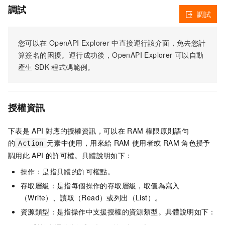
調試
調試
您可以在
OpenAPI Explorer
中直接運行該介面，免去您計
算簽名的困擾。運行成功後，OpenAPI Explorer
可以自動
產生
SDK
程式碼範例。
授權資訊
下表是
API
對應的授權資訊，可以在
RAM
權限原則語句
的
元素中使用，用來給
RAM
使用者或
RAM
角色授予
Action
調用此
API
的許可權。具體說明如下：
操作：是指具體的許可權點。
存取層級：是指每個操作的存取層級，取值為寫入
（Write）、讀取（Read）或列出（List）。
資源類型：是指操作中支援授權的資源類型。具體說明如下：