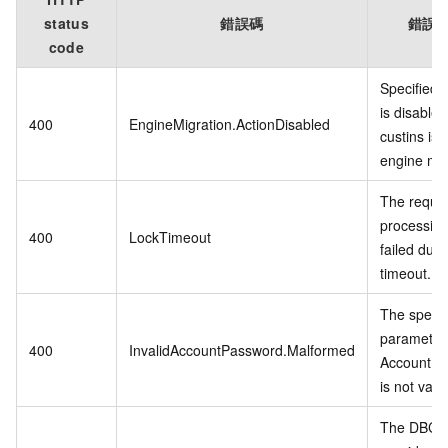
status
錯誤碼
錯誤
code
Specified 
is disabled
400
EngineMigration.ActionDisabled
custins is i
engine mig
The reque
processin
400
LockTimeout
failed due 
timeout.
The specif
parameter
400
InvalidAccountPassword.Malformed
AccountPa
is not valid
The DBClu