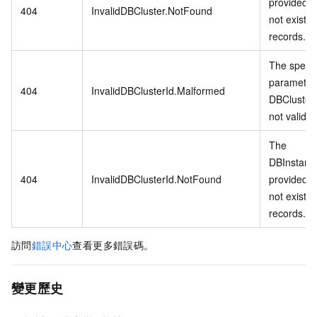
provided 
404
InvalidDBCluster.NotFound
not exist i
records.
The specif
parameter
404
InvalidDBClusterId.Malformed
DBClusterI
not valid.
The
DBInstanc
404
InvalidDBClusterId.NotFound
provided 
not exist i
records.
訪問
錯誤中心
查看更多錯誤碼。
變更歷史