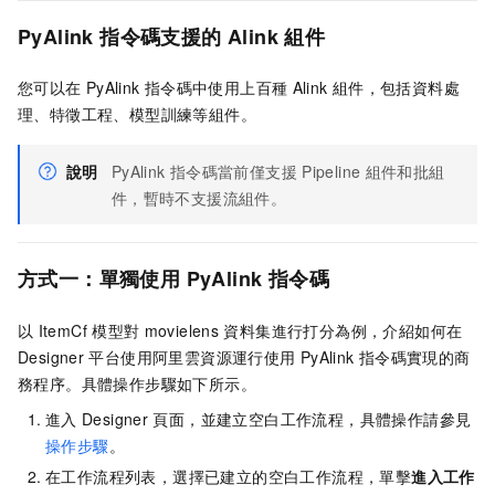
PyAlink
指令碼支援的
Alink
組件
您可以在
PyAlink
指令碼中使用上百種
Alink
組件，包括資料處
理、特徵工程、模型訓練等組件。
說明
PyAlink
指令碼當前僅支援
Pipeline
組件和批組
件，暫時不支援流組件。
方式一：單獨使用
PyAlink
指令碼
以
ItemCf
模型對
movielens
資料集進行打分為例，介紹如何在
Designer
平台使用阿里雲資源運行使用
PyAlink
指令碼實現的商
務程序。具體操作步驟如下所示。
進入
Designer
頁面，並建立空白工作流程，具體操作請參見
操作步驟
。
在工作流程列表，選擇已建立的空白工作流程，單擊
進入工作