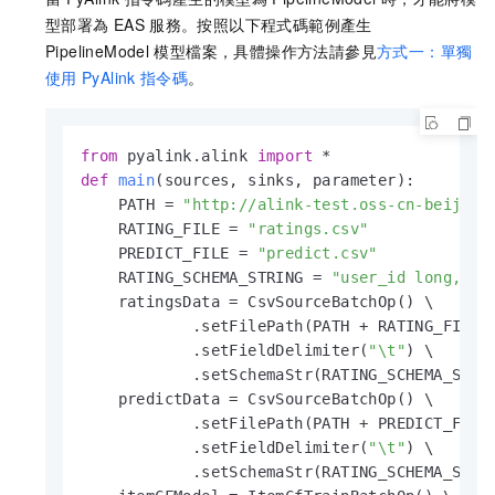
型部署為
EAS
服務。按照以下程式碼範例產生
PipelineModel
模型檔案，具體操作方法請參見
方式一：單獨
使用
PyAlink
指令碼
。
from
 pyalink.alink 
import
def
main
(
sources, sinks, parameter
):

    PATH = 
"http://alink-test.oss-cn-beijing
    RATING_FILE = 
"ratings.csv"
    PREDICT_FILE = 
"predict.csv"
    RATING_SCHEMA_STRING = 
"user_id long, it
    ratingsData = CsvSourceBatchOp() \

            .setFilePath(PATH + RATING_FILE) 
            .setFieldDelimiter(
"\t"
) \

            .setSchemaStr(RATING_SCHEMA_STRIN
    predictData = CsvSourceBatchOp() \

            .setFilePath(PATH + PREDICT_FILE)
            .setFieldDelimiter(
"\t"
) \

            .setSchemaStr(RATING_SCHEMA_STRIN