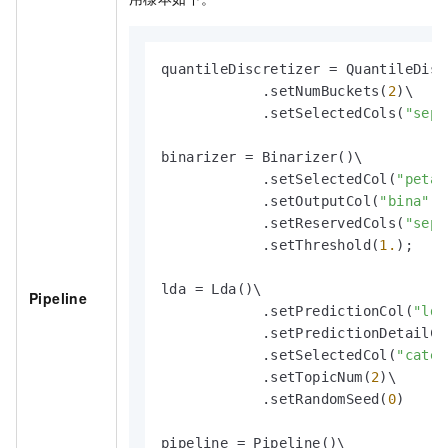
quantileDiscretizer = QuantileDisc
            .setNumBuckets(
2
)\

            .setSelectedCols(
"sepa
binarizer = Binarizer()\

            .setSelectedCol(
"petal
            .setOutputCol(
"bina"
)\

            .setReservedCols(
"sepa
            .setThreshold(
1.
);

lda = Lda()\

Pipeline
            .setPredictionCol(
"lda
            .setPredictionDetailCo
            .setSelectedCol(
"categ
            .setTopicNum(
2
)\

            .setRandomSeed(
0
)

pipeline = Pipeline()\
