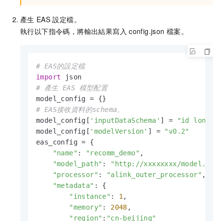
產生
EAS
設定檔。
執行以下指令碼，將輸出結果寫入
config.json
檔案。
# EAS的設定檔
import
# 產生 EAS 模型配置
# EAS接收資料的schema。
model_config[
'inputDataSchema'
] = 
"id long, 
model_config[
'modelVersion'
] = 
"v0.2"
eas_config = {

"name"
: 
"recomm_demo"
,

"model_path"
: 
"http://xxxxxxxx/model.ak"
,
"processor"
: 
"alink_outer_processor"
,

"metadata"
: {

"instance"
: 
1
,

"memory"
: 
2048
,

"region"
:
"cn-beijing"