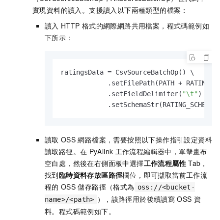
實現資料的讀入。支援讀入以下兩種類型的檔案：
讀入
HTTP
格式的網際網路共用檔案，程式碼範例如
下所示：
ratingsData = CsvSourceBatchOp() \

            .setFilePath(PATH + RATING_FI
            .setFieldDelimiter(
"\t"
) \

            .setSchemaStr(RATING_SCHEMA_
讀取
OSS
網路檔案，需要按照以下操作指引設定資料
讀取路徑。在
PyAlink
工作流程編輯器中，單擊畫布
空白處，然後在右側面板中選擇
工作流程屬性
Tab，
找到
臨時資料存放區路徑
欄位，即可擷取當前工作流
程的
OSS
儲存路徑（格式為
oss://<bucket-
），該路徑用於後續讀寫
OSS
資
name>/<path>
料。程式碼範例如下。