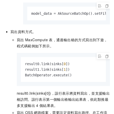
model_data = AkSourceBatchOp().setFilePa
寫出資料方式。
寫出
MaxCompute
表，通過輸出樁的方式寫出到下遊，
程式碼範例如下所示。
result0.link(sinks[
0
])

result1.link(sinks[
1
])

BatchOperator.execute()
result0.link(sinks[0])，該行表示將資料寫出，並支援輸出
樁訪問。該行表示第一個輸出樁輸出結果表，依此類推最
多支援輸出
4
個結果表。
寫出
OSS
網路檔案，需要設定資料寫出路徑。在工作流