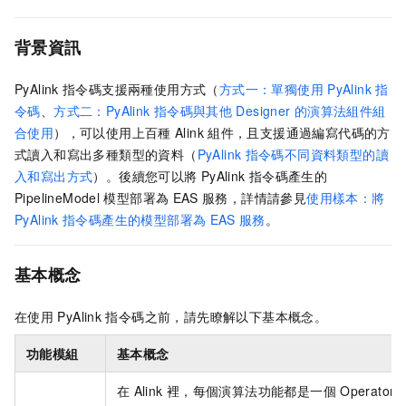
背景資訊
PyAlink
指令碼支援兩種使用方式（
方式一：單獨使用
PyAlink
指
令碼
、
方式二：PyAlink
指令碼與其他
Designer
的演算法組件組
合使用
），可以使用上百種
Alink
組件，且支援通過編寫代碼的方
式讀入和寫出多種類型的資料（
PyAlink
指令碼不同資料類型的讀
入和寫出方式
）。後續您可以將
PyAlink
指令碼產生的
PipelineModel
模型部署為
EAS
服務，詳情請參見
使用樣本：將
PyAlink
指令碼產生的模型部署為
EAS
服務
。
基本概念
在使用
PyAlink
指令碼之前，請先瞭解以下基本概念。
功能模組
基本概念
在
Alink
裡，每個演算法功能都是一個
Operato