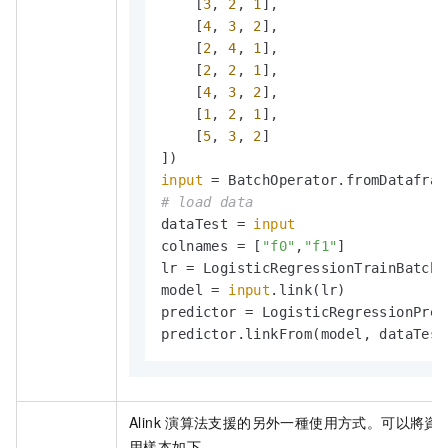
    [
3
, 
2
, 
1
],

    [
4
, 
3
, 
2
],

    [
2
, 
4
, 
1
],

    [
2
, 
2
, 
1
],

    [
4
, 
3
, 
2
],

    [
1
, 
2
, 
1
],

    [
5
, 
3
, 
2
]

input
 = BatchOperator.fromDatafram
# load data
dataTest = 
input
colnames = [
"f0"
,
"f1"
]

lr = LogisticRegressionTrainBatchO
model = 
input
.link(lr)

predictor = LogisticRegressionPred
predictor.linkFrom(model, dataTest
Alink
演算法支援的另外一種使用方式。可以將資
用樣本如下。