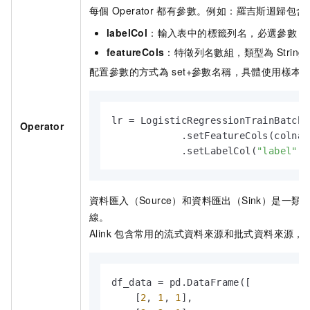
每個
Operator
都有參數。例如：羅吉斯迴歸包含
labelCol
：輸入表中的標籤列名，必選參數，
featureCols
：特徵列名數組，類型為
Strin
配置參數的方式為
set+參數名稱，具體使用樣本
lr = LogisticRegressionTrainBatchOp
Operator
            .setFeatureCols(colname
            .setLabelCol(
"label"
)
資料匯入（Source）和資料匯出（Sink）是一類
線。
Alink
包含常用的流式資料來源和批式資料來源，
df_data = pd.DataFrame([

    [
2
, 
1
, 
1
],
