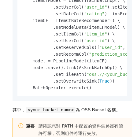
    itemCFModel = ItemCfTrainBatchOp() \

            .setUserCol(
"user_id"
).setItemCo
            .setRateCol(
"rating"
).linkFrom(ra
    itemCF = ItemCfRateRecommender() \

            .setModelData(itemCFModel) \

            .setItemCol(
"item_id"
) \

            .setUserCol(
"user_id"
) \

            .setReservedCols([
"user_id"
, 
"it
            .setRecommCol(
"prediction_score"
)
    model = PipelineModel(itemCF)

    model.save().link(AkSinkBatchOp() \

            .setFilePath(
"oss://<your_bucket
            .setOverwriteSink(
True
))

    BatchOperator.execute()
其中，
為
OSS Bucket
名稱。
<your_bucket_name>
重要
請確認您對
PATH
中配置的資料集路徑有讀
許可權，否則組件將運行失敗。