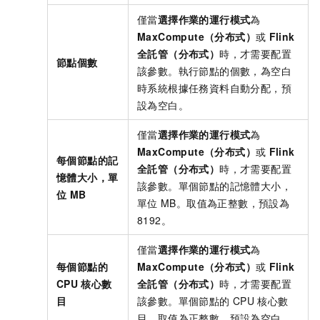
僅當
選擇作業的運行模式
為
MaxCompute（分布式）
或
Flink
全託管（分布式）
時，才需要配置
節點個數
該參數。執行節點的個數，為空白
時系統根據任務資料自動分配，預
設為空白。
僅當
選擇作業的運行模式
為
MaxCompute（分布式）
或
Flink
每個節點的記
全託管（分布式）
時，才需要配置
憶體大小，單
該參數。單個節點的記憶體大小，
位
MB
單位
MB。取值為正整數，預設為
8192。
僅當
選擇作業的運行模式
為
每個節點的
MaxCompute（分布式）
或
Flink
CPU
核心數
全託管（分布式）
時，才需要配置
目
該參數。單個節點的
CPU
核心數
目，取值為正整數，預設為空白。