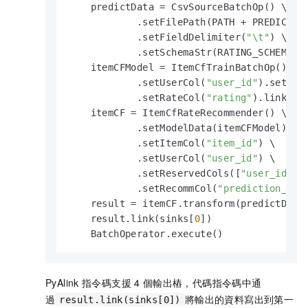
    predictData = CsvSourceBatchOp() \

            .setFilePath(PATH + PREDICT_FI
            .setFieldDelimiter(
"\t"
) \

            .setSchemaStr(RATING_SCHEMA_ST
    itemCFModel = ItemCfTrainBatchOp() \

            .setUserCol(
"user_id"
).setIte
            .setRateCol(
"rating"
).linkFrom
    itemCF = ItemCfRateRecommender() \

            .setModelData(itemCFModel) \

            .setItemCol(
"item_id"
) \

            .setUserCol(
"user_id"
) \

            .setReservedCols([
"user_id"
, 
            .setRecommCol(
"prediction_sco
    result = itemCF.transform(predictData)
    result.link(sinks[
0
])

    BatchOperator.execute()
PyAlink
指令碼支援
4
個輸出樁，代碼指令碼中通
過
將輸出的資料寫出到第一
result.link(sinks[0])