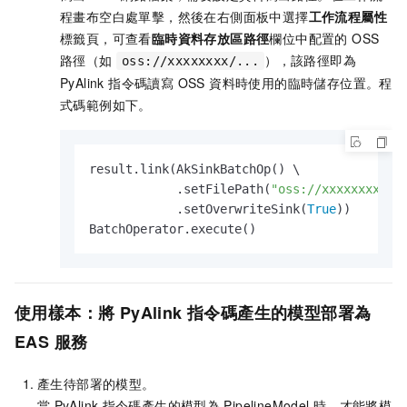
程畫布空白處單擊，然後在右側面板中選擇
工作流程屬性
標籤頁，可查看
臨時資料存放區路徑
欄位中配置的 OSS
路徑（如
），該路徑即為
oss://xxxxxxxx/...
PyAlink 指令碼讀寫 OSS 資料時使用的臨時儲存位置。程
式碼範例如下。
result.link(AkSinkBatchOp() \

            .setFilePath(
"oss://xxxxxxxx/mo
            .setOverwriteSink(
True
))

BatchOperator.execute()
使用樣本：將
PyAlink
指令碼產生的模型部署為
EAS
服務
產生待部署的模型。
當
PyAlink
指令碼產生的模型為
PipelineModel
時，才能將模