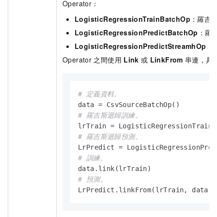
Operator：
LogisticRegressionTrainBatchOp
：羅吉
LogisticRegressionPredictBatchOp
：羅
LogisticRegressionPredictStreamhOp
：
Operator
之間使用
Link
或
LinkFrom
串連，具
# 定義資料。
# 羅吉斯迴歸訓練。
# 羅吉斯迴歸預測。
# 訓練。
# 預測。
LrPredict.linkFrom(lrTrain, data)