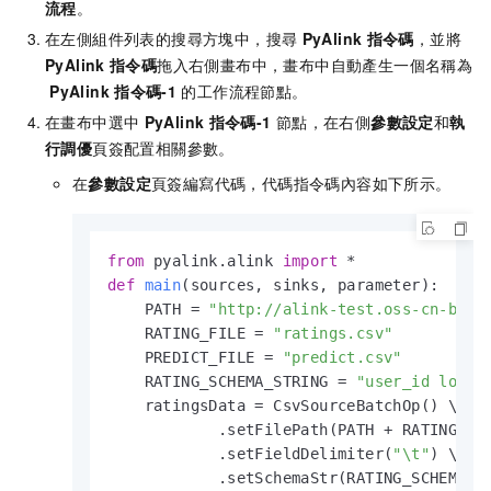
流程
。
在左側組件列表的搜尋方塊中，搜尋
PyAlink
指令碼
，並將
PyAlink
指令碼
拖入右側畫布中，畫布中自動產生一個名稱為
PyAlink
指令碼-1
的工作流程節點。
在畫布中選中
PyAlink
指令碼-1
節點，在右側
參數設定
和
執
行調優
頁簽配置相關參數。
在
參數設定
頁簽編寫代碼，代碼指令碼內容如下所示。
from
 pyalink.alink 
import
def
main
(
sources, sinks, parameter
):

    PATH = 
"http://alink-test.oss-cn-beij
    RATING_FILE = 
"ratings.csv"
    PREDICT_FILE = 
"predict.csv"
    RATING_SCHEMA_STRING = 
"user_id long,
    ratingsData = CsvSourceBatchOp() \

            .setFilePath(PATH + RATING_FIL
            .setFieldDelimiter(
"\t"
) \

            .setSchemaStr(RATING_SCHEMA_ST