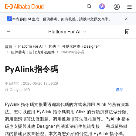
本內容由 AI 生成，僅供參考。如有歧義，請以中文原文為準。
Platform For AI
Platform For AI
其他
可視化建模（Designer）
首頁
組件參考：自訂演算法組件
PyAlink指令碼
PyAlink指令碼
更新時間：
2026-05-26 18:58:29
Copy as MD
產品
PyAlink
指令碼支援通過編寫代碼的方式來調用
Alink
的所有演算
法。您可以使用
PyAlink
指令碼調用
Alink
的分類演算法做分類、
調用迴歸演算法做迴歸、調用推薦演算法做推薦等。PyAlink
指令
碼也支援與其他
Designer
的演算法組件無縫銜接， 完成業務鏈
路的搭建及效果驗證。本文為您介紹如何使用
PyAlink
指令碼。