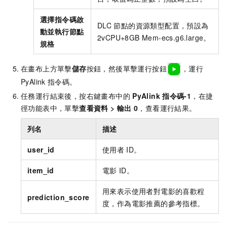
選擇指令碼啟
DLC
節點的資源類型配置，預設為
動並執行節點
2vCPU+8GB Mem-ecs.g6.large。
規格
在畫布上方單擊
儲存
按鈕，然後單擊運行按鈕
，運行
PyAlink
指令碼。
任務運行結束後，按右鍵畫布中的
PyAlink
指令碼-1
，在捷
徑功能表中，單擊
查看資料
>
輸出
0
，查看運行結果。
列名
描述
user_id
使用者
ID。
item_id
電影
ID。
用來表示使用者對電影的喜歡程
prediction_score
度，作為電影推薦的參考指標。