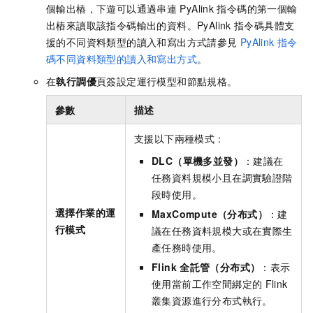
個輸出樁，下遊可以通過串連
PyAlink
指令碼的第一個輸
出樁來讀取該指令碼輸出的資料。PyAlink
指令碼具體支
援的不同資料類型的讀入和寫出方式請參見
PyAlink
指令
碼不同資料類型的讀入和寫出方式
。
在
執行調優
頁簽設定運行模型和節點規格。
參數
描述
支援以下兩種模式：
DLC（單機多並發）
：建議在
任務資料規模小且在調實驗證階
段時使用。
選擇作業的運
MaxCompute（分布式）
：建
行模式
議在任務資料規模大或在實際生
產任務時使用。
Flink
全託管（分布式）
：表示
使用當前工作空間綁定的
Flink
叢集資源進行分布式執行。