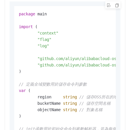
package
 main

import
 (

"context"
"flag"
"log"
"github.com/aliyun/alibabacloud-oss-go-
"github.com/aliyun/alibabacloud-oss-go-
)

// 定義全域變數用於儲存命令列參數
var
 (

	region     
string
// 儲存OSS所在的地區
	bucketName 
string
// 儲存空間名稱
	objectName 
string
// 對象名稱
)

// init函數用於初始化命令列參數解析器，並為每個參數