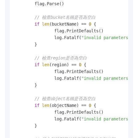
	flag.Parse()

// 檢查bucket名稱是否為空白
if
len
(bucketName) == 
0
 {

		flag.PrintDefaults()

		log.Fatalf(
"invalid parameters, bu
	}

// 檢查region是否為空白
if
len
(region) == 
0
 {

		flag.PrintDefaults()

		log.Fatalf(
"invalid parameters, re
	}

// 檢查object名稱是否為空白
if
len
(objectName) == 
0
 {

		flag.PrintDefaults()

		log.Fatalf(
"invalid parameters, ob
	}
