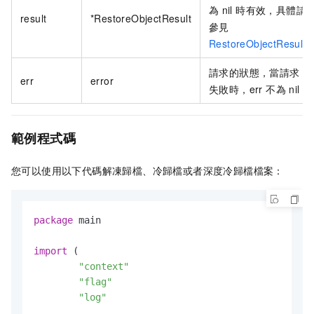
為
nil 時有效，具體請
result
*RestoreObjectResult
參見
RestoreObjectResult
請求的狀態，當請求
err
error
失敗時，err 不為 nil
範例程式碼
您可以使用以下代碼解凍歸檔、冷歸檔或者深度冷歸檔檔案：
package
 main

import
 (

"context"
"flag"
"log"