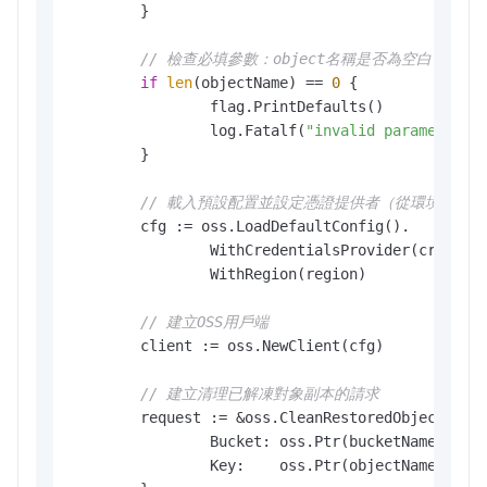
	}

// 檢查必填參數：object名稱是否為空白
if
len
(objectName) == 
0
 {

		flag.PrintDefaults()

		log.Fatalf(
"invalid parameters,
	}

// 載入預設配置並設定憑證提供者（從環境變數
	cfg := oss.LoadDefaultConfig().

		WithCredentialsProvider(credentials.NewEnvironmentVariableCredentialsProvider()).

		WithRegion(region)

// 建立OSS用戶端
	client := oss.NewClient(cfg)

// 建立清理已解凍對象副本的請求
	request := &oss.CleanRestoredObjectRequest{

		Bucket: oss.Ptr(bucketName), 
/
		Key:    oss.Ptr(objectName), 
/