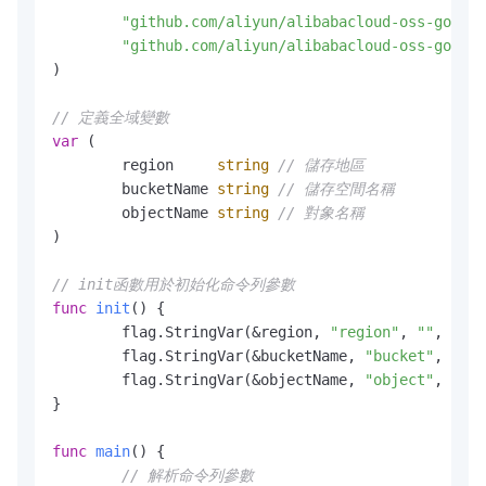
"github.com/aliyun/alibabacloud-oss-go-sdk
"github.com/aliyun/alibabacloud-oss-go-sdk
)

// 定義全域變數
var
 (

	region     
string
// 儲存地區
	bucketName 
string
// 儲存空間名稱
	objectName 
string
// 對象名稱
)

// init函數用於初始化命令列參數
func
init
()
 {

	flag.StringVar(&region, 
"region"
, 
""
, 
"The
	flag.StringVar(&bucketName, 
"bucket"
, 
""
, 
	flag.StringVar(&objectName, 
"object"
, 
""
, 
}

func
main
()
 {

// 解析命令列參數