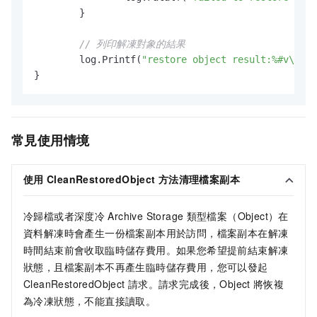
	}

// 列印解凍對象的結果
	log.Printf(
"restore object result:%#v\n"
, 
常見使用情境
使用
CleanRestoredObject
方法
清理檔案副本
冷歸檔或者深度冷
Archive Storage
類型檔案（Object）在
資料解凍時會產生一份檔案副本用於訪問，檔案副本在解凍
時間結束前會收取臨時儲存費用。如果您希望提前結束解凍
狀態，且檔案副本不再產生臨時儲存費用，您可以發起
CleanRestoredObject
請求。請求完成後，Object
將恢複
為冷凍狀態，不能直接讀取。