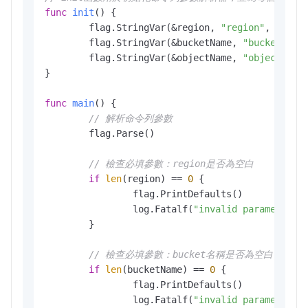
func
init
()
 {

	flag.StringVar(&region, 
"region"
, 
""
, 
"
	flag.StringVar(&bucketName, 
"bucket"
, 
"
	flag.StringVar(&objectName, 
"object"
, 
"
}

func
main
()
 {

// 解析命令列參數
	flag.Parse()

// 檢查必填參數：region是否為空白
if
len
(region) == 
0
 {

		flag.PrintDefaults()

		log.Fatalf(
"invalid parameters,
	}

// 檢查必填參數：bucket名稱是否為空白
if
len
(bucketName) == 
0
 {

		flag.PrintDefaults()

		log.Fatalf(
"invalid parameters,