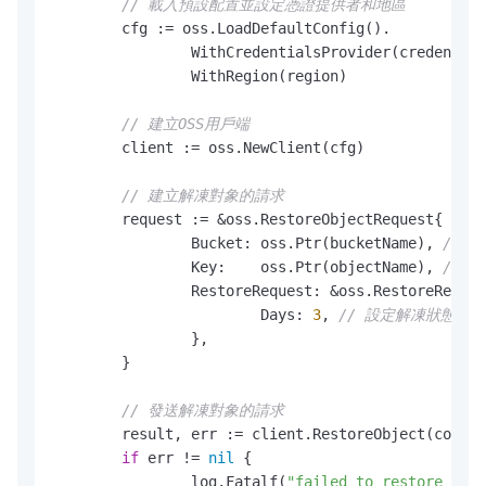
// 載入預設配置並設定憑證提供者和地區
	cfg := oss.LoadDefaultConfig().

		WithCredentialsProvider(credentials.NewEnvironmentVariableCredentialsProvider()).

		WithRegion(region)

// 建立OSS用戶端
	client := oss.NewClient(cfg)

// 建立解凍對象的請求
	request := &oss.RestoreObjectRequest{

		Bucket: oss.Ptr(bucketName), 
// 
		Key:    oss.Ptr(objectName), 
// 
		RestoreRequest: &oss.RestoreRequest{

			Days: 
3
, 
// 設定解凍狀態的
		},

	}

// 發送解凍對象的請求
	result, err := client.RestoreObject(context.TODO(), request)

if
 err != 
nil
 {

		log.Fatalf(
"failed to restore obje