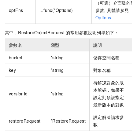
（可選）介面級的配
optFns
...func(*Options)
參數, 具體請參見
Options
其中，RestoreObjectRequest
的常用參數說明列舉如下：
參數名
類型
說明
bucket
*string
儲存空間名稱
key
*string
對象名稱
待解凍對象的版
本號碼，如果不
versionId
*string
設定則預設指定
最新版本的對象
設定解凍請求參
restoreRequest
*RestoreRequest
數