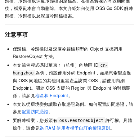
歸檔、冷歸檔或深度冷歸檔的原檔案。在檔案解凍的有效期間過
後，檔案副本會自動刪除。本文介紹如何使用
OSS Go SDK
解凍
歸檔、冷歸檔以及深度冷歸檔檔案。
注意事項
僅歸檔、冷歸檔以及深度冷歸檔類型的
Object
支援調用
RestoreObject
方法。
本文範例程式碼以華東
1（杭州）的地區
ID
cn-
為例，預設使用外網
Endpoint，如果您希望通過
hangzhou
與
OSS
同地區的其他阿里雲產品訪問
OSS，請使用內網
Endpoint。關於
OSS
支援的
Region
與
Endpoint
的對應關
係，請參見
地區和
Endpoint
。
本文以從環境變數讀取存取憑證為例。如何配置訪問憑證，請
參見
配置訪問憑證
。
要解凍檔案，您必須有
許可權。具體
oss:RestoreObject
操作，請參見
為
RAM
使用者授予自訂的權限原則
。