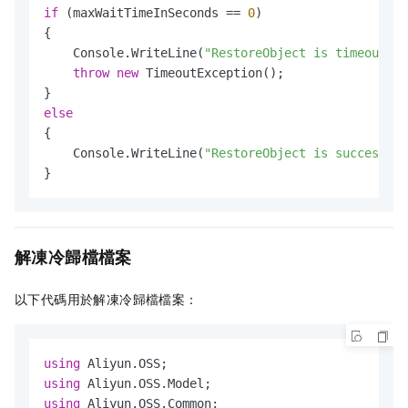
if
 (maxWaitTimeInSeconds == 
0
)

{

    Console.WriteLine(
"RestoreObject is timeout. "
throw
new
 TimeoutException();

else
{

    Console.WriteLine(
"RestoreObject is successful
}
解凍冷歸檔檔案
以下代碼用於解凍冷歸檔檔案：
using
using
using
 Aliyun.OSS.Common;
