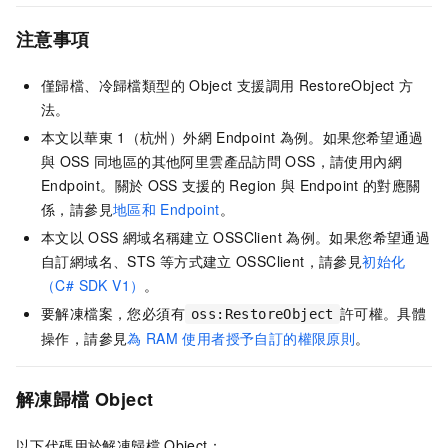
注意事項
僅歸檔、冷歸檔類型的
Object
支援調用
RestoreObject
方
法。
本文以華東
1（杭州）外網
Endpoint
為例。如果您希望通過
與
OSS
同地區的其他阿里雲產品訪問
OSS，請使用內網
Endpoint。關於
OSS
支援的
Region
與
Endpoint
的對應關
係，請參見
地區和
Endpoint
。
本文以
OSS
網域名稱建立
OSSClient
為例。如果您希望通過
自訂網域名、STS
等方式建立
OSSClient，請參見
初始化
（C# SDK V1）
。
要解凍檔案，您必須有
許可權。具體
oss:RestoreObject
操作，請參見
為
RAM
使用者授予自訂的權限原則
。
解凍歸檔
Object
以下代碼用於解凍歸檔
Object：