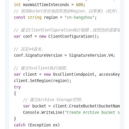
int
 maxWaitTimeInSeconds = 
600
// 填寫Bucket所在地區對應的Region。以華東1（杭州）為例，Re
const
string
 region = 
"cn-hangzhou"
;

// 建立ClientConfiguration執行個體，按照您的需要修
var
 conf = 
new
 ClientConfiguration();

// 設定v4簽名。
conf.SignatureVersion = SignatureVersion.V4;

// 建立OssClient執行個體。
var
 client = 
new
 OssClient(endpoint, accessKeyId, 
try
{

// 建立Archive Storage空間。
var
 bucket = client.CreateBucket(bucketName, S
    Console.WriteLine(
"Create Archive bucket succe
catch
 (Exception ex)
