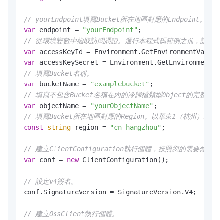
// yourEndpoint填寫Bucket所在地區對應的Endpoint。以華東
var
 endpoint = 
"yourEndpoint"
// 從環境變數中擷取訪問憑證。運行本程式碼範例之前，請確保已設定環境變數
var
 accessKeyId = Environment.GetEnvironmentVariab
var
 accessKeySecret = Environment.GetEnvironmentVa
// 填寫Bucket名稱。
var
 bucketName = 
"examplebucket"
// 填寫不包含Bucket名稱在內的冷歸檔類型Object的完整路
var
 objectName = 
"yourObjectName"
// 填寫Bucket所在地區對應的Region。以華東1（杭州）為例，Re
const
string
 region = 
"cn-hangzhou"
;

// 建立ClientConfiguration執行個體，按照您的需要修
var
 conf = 
new
 ClientConfiguration();

// 設定v4簽名。
conf.SignatureVersion = SignatureVersion.V4;

// 建立OssClient執行個體。