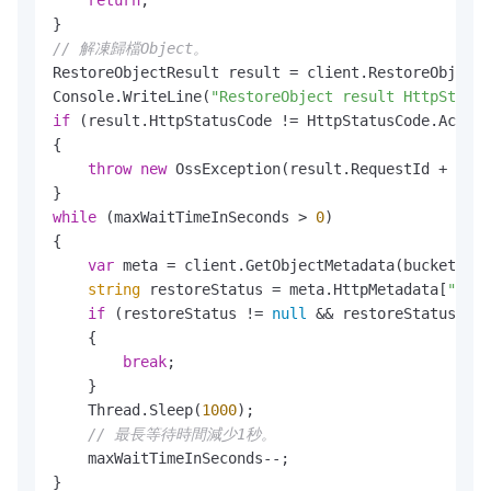
return
;

// 解凍歸檔Object。
RestoreObjectResult result = client.RestoreObject(
Console.WriteLine(
"RestoreObject result HttpStatus
if
 (result.HttpStatusCode != HttpStatusCode.Accept
{

throw
new
 OssException(result.RequestId + 
", "
while
 (maxWaitTimeInSeconds > 
0
)

{

var
 meta = client.GetObjectMetadata(bucketName
string
 restoreStatus = meta.HttpMetadata[
"x-os
if
 (restoreStatus != 
null
 && restoreStatus.Sta
    {

break
;

    }

    Thread.Sleep(
1000
);

// 最長等待時間減少1秒。
    maxWaitTimeInSeconds--;
