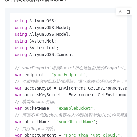
using
using
using
using
using
using
 Aliyun.OSS.Common;

// yourEndpoint填寫Bucket所在地區對應的Endpoint。以華東
var
 endpoint = 
"yourEndpoint"
// 從環境變數中擷取訪問憑證。運行本程式碼範例之前，請確保已設定環境變數
var
 accessKeyId = Environment.GetEnvironmentVariab
var
 accessKeySecret = Environment.GetEnvironmentVa
// 填寫Bucket名稱。
var
 bucketName = 
"examplebucket"
// 填寫不包含Bucket名稱在內的歸檔類型Object的完整路徑。
var
 objectName = 
"yourObjectName"
// 自訂Object內容。
var
 objectContent = 
"More than just cloud."