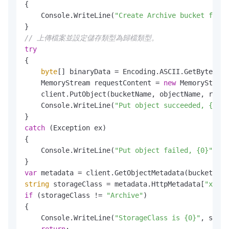
{

    Console.WriteLine(
"Create Archive bucket faile
// 上傳檔案並設定儲存類型為歸檔類型。
try
{

byte
[] binaryData = Encoding.ASCII.GetBytes(ob
    MemoryStream requestContent = 
new
 MemoryStream
    client.PutObject(bucketName, objectName, reque
    Console.WriteLine(
"Put object succeeded, {0}"
,
catch
 (Exception ex)

{

    Console.WriteLine(
"Put object failed, {0}"
, ex
var
string
 storageClass = metadata.HttpMetadata[
"x-oss
if
 (storageClass != 
"Archive"
)

{

    Console.WriteLine(
"StorageClass is {0}"
, stora