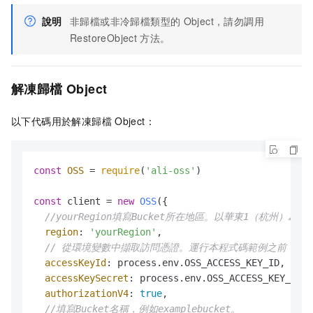
說明
非歸檔或非冷歸檔類型的
Object，請勿調用
RestoreObject
方法。
解凍歸檔
Object
以下代碼用於解凍歸檔
Object：
const
OSS
 = 
require
(
'ali-oss'
)

const
 client = 
new
OSS
({

//yourRegion填寫Bucket所在地區。以華東1（杭州）為例，Re
region
: 
'yourRegion'
,

// 從環境變數中擷取訪問憑證。運行本程式碼範例之前，請確保已設定環境
accessKeyId
: process.
env
.
OSS_ACCESS_KEY_ID
,

accessKeySecret
: process.
env
.
OSS_ACCESS_KEY_SECR
authorizationV4
: 
true
,

//填寫Bucket名稱，例如examplebucket。