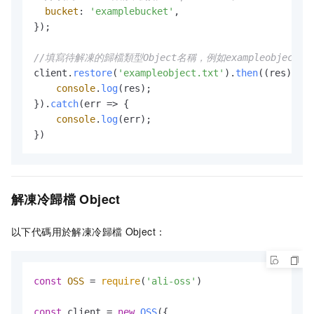
bucket
: 
'examplebucket'
,

});

//填寫待解凍的歸檔類型Object名稱，例如exampleobject.t
client.
restore
(
'exampleobject.txt'
).
then
(
(
res
) =>
 
console
.
log
(res);

}).
catch
(
err
 =>
 {

console
.
log
(err);

})
解凍冷歸檔
Object
以下代碼用於解凍冷歸檔
Object：
const
OSS
 = 
require
(
'ali-oss'
)

const
 client = 
new
OSS
({
