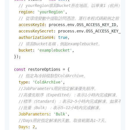
// yourRegion填寫Bucket所在地區。以華東1（杭州）為例，R
region
: 
'yourRegion'
,

// 從環境變數中擷取訪問憑證。運行本程式碼範例之前，請確保已設定環境
accessKeyId
: process.
env
.
OSS_ACCESS_KEY_ID
,

accessKeySecret
: process.
env
.
OSS_ACCESS_KEY_SECR
authorizationV4
: 
true
,

// 填寫Bucket名稱，例如examplebucket。
bucket
: 
'examplebucket'
,

});

const
 restoreOptions = {

// 指定為冷歸檔類型ColdArchive。
type
: 
'ColdArchive'
, 

//JobParameters用於指定解凍優先順序。
//高優先順序（Expedited）：表示1小時內完成解凍。
//標準（Standard）：表示2~5小時內完成解凍。如果不傳入Jo
//批量（Bulk）：表示5~12小時內完成解凍。
JobParameters
: 
'Bulk'
, 

//Days用於指定解凍的天數。取值範圍為1~7天。
Days
: 
2
,
