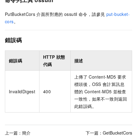
PutBucketCors
介面所對應的
ossutil
命令，請參見
put-bucket-
cors
。
錯誤碼
HTTP
狀態
錯誤碼
描述
代碼
上傳了
Content-MD5
要求
標頭後，OSS
會計算訊息
InvalidDigest
400
體的
Content-MD5
並檢查
一致性，如果不一致則返回
此錯誤碼。
上一篇：
簡介
下一篇：
GetBucketCors