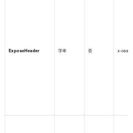
ExposeHeader
字串
否
x-oss-t