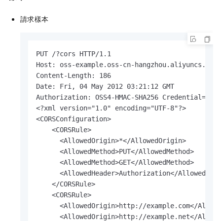
請求樣本
PUT /?cors HTTP/1.1

Host: oss-example.oss-cn-hangzhou.aliyuncs.com

Content-Length: 186

Date: Fri, 04 May 2012 03:21:12 GMT

Authorization: OSS4-HMAC-SHA256 Credential=LTAI
<?xml version="1.0" encoding="UTF-8"?>

<CORSConfiguration>

    <CORSRule>

      <AllowedOrigin>*</AllowedOrigin>

      <AllowedMethod>PUT</AllowedMethod>

      <AllowedMethod>GET</AllowedMethod>

      <AllowedHeader>Authorization</AllowedHead
    </CORSRule>

    <CORSRule>

      <AllowedOrigin>http://example.com</Allowe
      <AllowedOrigin>http://example.net</Allowe