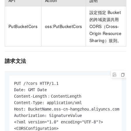
API
Action
說明
設定指定
Bucket
的跨域資源共用
PutBucketCors
oss:PutBucketCors
CORS（Cross-
Origin Resource
Sharing）規則。
請求文法
PUT /?cors HTTP/1.1

Date: GMT Date

Content-Length：ContentLength

Content-Type: application/xml

Host: BucketName.oss-cn-hangzhou.aliyuncs.com

Authorization: SignatureValue

<?xml version="1.0" encoding="UTF-8"?>

<CORSConfiguration>
