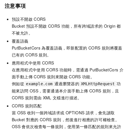
注意事項
預設不開啟
CORS
Bucket
預設不開啟
CORS
功能，所有跨域請求的
Origin
都
不被允許。
覆蓋語義
PutBucketCors
為覆蓋語義，即新配置的
CORS
規則將覆蓋
已有的
CORS
規則。
應用程式中使用
CORS
在應用程式中使用
CORS
功能時，需通過
PutBucketCors
介
面手動上傳
CORS
規則來開啟
CORS
功能。
例如從
通過瀏覽器的
功
example.com
XMLHttpRequest
能來訪問
OSS，需要通過本介面手動上傳
CORS
規則，且
CORS
規則需由
XML
文檔進行描述。
CORS
規則匹配
當
OSS
收到一個跨域請求或
OPTIONS
請求，會先讀取
Bucket
對應的
CORS
規則，然後進行相應的許可權檢查。
OSS
會依次檢查每一條規則，使用第一條匹配的規則來允許