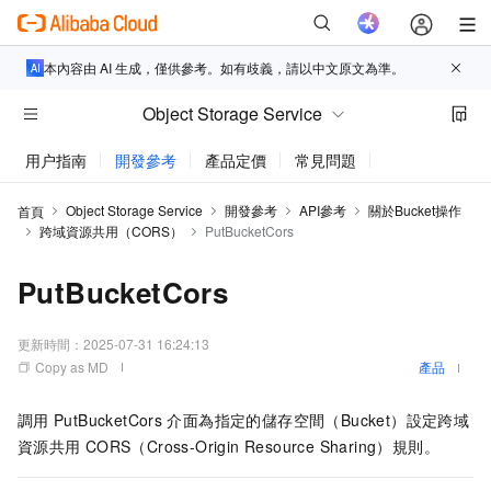
本內容由 AI 生成，僅供參考。如有歧義，請以中文原文為準。
Object Storage Service
用户指南
開發參考
產品定價
常見問題
動態與公告
Object Storage Service
開發參考
API參考
關於Bucket操作
首頁
跨域資源共用（CORS）
PutBucketCors
PutBucketCors
更新時間：
2025-07-31 16:24:13
Copy as MD
產品
調用
PutBucketCors
介面為指定的儲存空間（Bucket）設定跨域
資源共用
CORS（Cross-Origin Resource Sharing）規則。