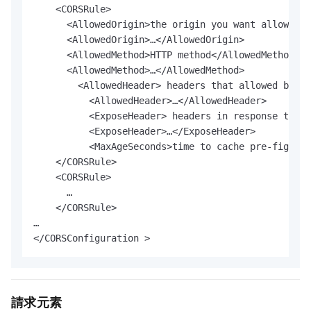
    <CORSRule>

      <AllowedOrigin>the origin you want allow COR
      <AllowedOrigin>…</AllowedOrigin>

      <AllowedMethod>HTTP method</AllowedMethod>

      <AllowedMethod>…</AllowedMethod>

        <AllowedHeader> headers that allowed brows
          <AllowedHeader>…</AllowedHeader>

          <ExposeHeader> headers in response that 
          <ExposeHeader>…</ExposeHeader>

          <MaxAgeSeconds>time to cache pre-fight r
    </CORSRule>

    <CORSRule>

      …

    </CORSRule>

…

</CORSConfiguration >
請求元素