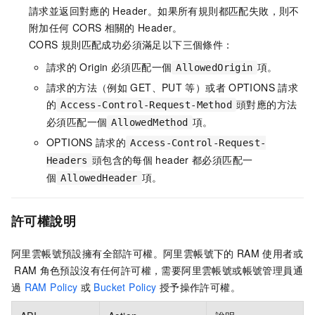
請求並返回對應的
Header。如果所有規則都匹配失敗，則不
附加任何
CORS
相關的
Header。
CORS
規則匹配成功必須滿足以下三個條件：
請求的
Origin
必須匹配一個
項。
AllowedOrigin
請求的方法（例如
GET、PUT
等）或者
OPTIONS
請求
的
頭對應的方法
Access-Control-Request-Method
必須匹配一個
項。
AllowedMethod
OPTIONS
請求的
Access-Control-Request-
頭包含的每個
header
都必須匹配一
Headers
個
項。
AllowedHeader
許可權說明
阿里雲帳號預設擁有全部許可權。阿里雲帳號下的
RAM
使用者或
RAM
角色預設沒有任何許可權，需要阿里雲帳號或帳號管理員通
過
RAM Policy
或
Bucket Policy
授予操作許可權。