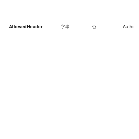
AllowedHeader
字串
否
Authori