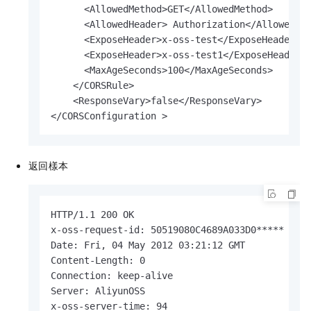
      <AllowedMethod>GET</AllowedMethod>

      <AllowedHeader> Authorization</AllowedHea
      <ExposeHeader>x-oss-test</ExposeHeader>

      <ExposeHeader>x-oss-test1</ExposeHeader>

      <MaxAgeSeconds>100</MaxAgeSeconds>

    </CORSRule>

    <ResponseVary>false</ResponseVary>

</CORSConfiguration >
返回樣本
HTTP/1.1 200 OK

x-oss-request-id: 50519080C4689A033D0*****

Date: Fri, 04 May 2012 03:21:12 GMT

Content-Length: 0

Connection: keep-alive

Server: AliyunOSS

x-oss-server-time: 94