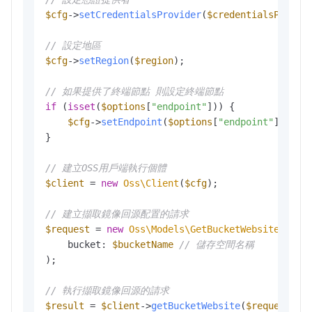
$cfg
->
setCredentialsProvider
(
$credentialsProvid
// 設定地區
$cfg
->
setRegion
(
$region
);

// 如果提供了終端節點 則設定終端節點
if
 (
isset
(
$options
[
"endpoint"
])) {

$cfg
->
setEndpoint
(
$options
[
"endpoint"
]);

}

// 建立OSS用戶端執行個體
$client
 = 
new
Oss\Client
(
$cfg
);

// 建立擷取鏡像回源配置的請求
$request
 = 
new
Oss\Models\GetBucketWebsiteReque
    bucket: 
$bucketName
// 儲存空間名稱
);

// 執行擷取鏡像回源的請求
$result
 = 
$client
->
getBucketWebsite
(
$request
);
