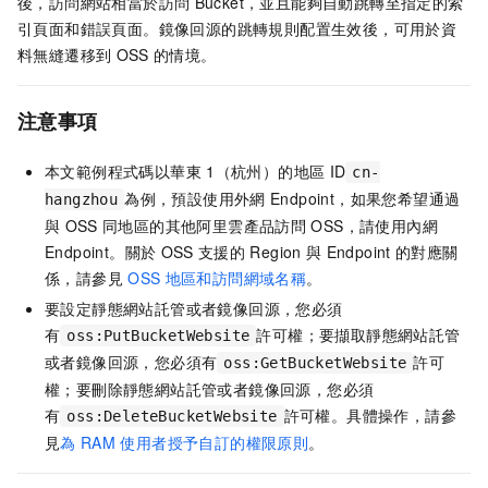
後，訪問網站相當於訪問
Bucket，並且能夠自動跳轉至指定的索
引頁面和錯誤頁面。鏡像回源的跳轉規則配置生效後，可用於資
料無縫遷移到
OSS
的情境。
注意事項
本文範例程式碼以華東
1（杭州）的地區
ID
cn-
為例，預設使用外網
Endpoint，如果您希望通過
hangzhou
與
OSS
同地區的其他阿里雲產品訪問
OSS，請使用內網
Endpoint。關於
OSS
支援的
Region
與
Endpoint
的對應關
係，請參見
OSS
地區和訪問網域名稱
。
要設定靜態網站託管或者鏡像回源，您必須
有
許可權；要擷取靜態網站託管
oss:PutBucketWebsite
或者鏡像回源，您必須有
許可
oss:GetBucketWebsite
權；要刪除靜態網站託管或者鏡像回源，您必須
有
許可權。具體操作，請參
oss:DeleteBucketWebsite
見
為
RAM
使用者授予自訂的權限原則
。