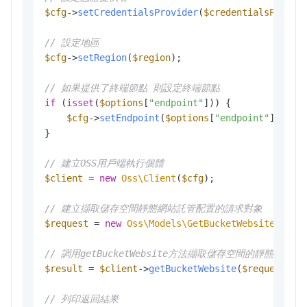
$cfg
->
setCredentialsProvider
(
$credentialsProvid
// 設定地區
$cfg
->
setRegion
(
$region
);

// 如果提供了終端節點 則設定終端節點
if
 (
isset
(
$options
[
"endpoint"
])) {

$cfg
->
setEndpoint
(
$options
[
"endpoint"
]);

}

// 建立OSS用戶端執行個體
$client
 = 
new
Oss\Client
(
$cfg
);

// 建立擷取儲存空間靜態網站託管配置的請求對象
$request
 = 
new
Oss\Models\GetBucketWebsiteReque
// 調用getBucketWebsite方法擷取儲存空間的靜態網站
$result
 = 
$client
->
getBucketWebsite
(
$request
);

// 列印返回結果