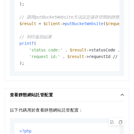
);

// 調用putBucketWebsite方法設定儲存空間的靜態網站
$result
 = 
$client
->
putBucketWebsite
(
$request
);

// 列印返回結果
printf
(

'status code:'
 . 
$result
->statusCode . PHP
'request id:'
 . 
$result
->requestId // 請求
查看靜態網站託管配置
以下代碼用於查看靜態網站託管配置：
<?php