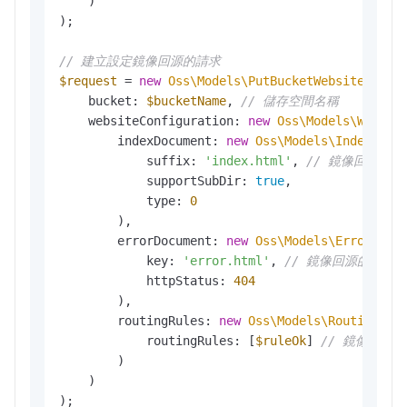
    )

);

// 建立設定鏡像回源的請求
$request
 = 
new
Oss\Models\PutBucketWebsiteReque
    bucket: 
$bucketName
, 
// 儲存空間名稱
    websiteConfiguration: 
new
Oss\Models\Websit
        indexDocument: 
new
Oss\Models\IndexDocu
            suffix: 
'index.html'
, 
// 鏡像回源的
            supportSubDir: 
true
,

            type: 
0
        ),

        errorDocument: 
new
Oss\Models\ErrorDocu
            key: 
'error.html'
, 
// 鏡像回源的錯誤
            httpStatus: 
404
        ),

        routingRules: 
new
Oss\Models\RoutingRul
            routingRules: [
$ruleOk
] 
// 鏡像回源
        )

    )

);
