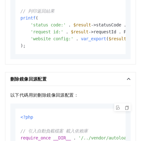
// 列印返回結果
printf
(

'status code:'
 . 
$result
->statusCode . PHP
'request id:'
 . 
$result
->requestId . PHP_
'website config:'
 . 
var_export
(
$result
->web
刪除鏡像回源配置
以下代碼用於刪除鏡像回源配置：
<?php
// 引入自動負載檔案 載入依賴庫
require_once
__DIR__
 . 
'/../vendor/autoload.php