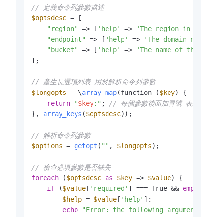
// 定義命令列參數描述
$optsdesc
 = [

"region"
 => [
'help'
 => 
'The region in which
"endpoint"
 => [
'help'
 => 
'The domain names 
"bucket"
 => [
'help'
 => 
'The name of the buc
];

// 產生長選項列表 用於解析命令列參數
$longopts
 = \
array_map
(function (
$key
) {

return
"
$key
:"
; 
// 每個參數後面加冒號 表示需要
}, 
array_keys
(
$optsdesc
));

// 解析命令列參數
$options
 = 
getopt
(
""
, 
$longopts
); 

// 檢查必填參數是否缺失
foreach
 (
$optsdesc
as
$key
 => 
$value
) {

if
 (
$value
[
'required'
] === True && 
empty
(
$o
$help
 = 
$value
[
'help'
];

echo
"Error: the following arguments ar