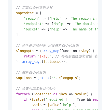
// 定義命令列參數描述
$optsdesc
 = [

"region"
 => [
'help'
 => 
'The region in which
"endpoint"
 => [
'help'
 => 
'The domain names 
"bucket"
 => [
'help'
 => 
'The name of the buc
];

// 產生長選項列表 用於解析命令列參數
$longopts
 = \
array_map
(function (
$key
) {

return
"
$key
:"
; 
// 每個參數後面加冒號 表示需要
}, 
array_keys
(
$optsdesc
));

// 解析命令列參數
$options
 = 
getopt
(
""
, 
$longopts
); 

// 檢查必填參數是否缺失
foreach
 (
$optsdesc
as
$key
 => 
$value
) {

if
 (
$value
[
'required'
] === True && 
empty
(
$o
$help
 = 
$value
[
'help'
];
