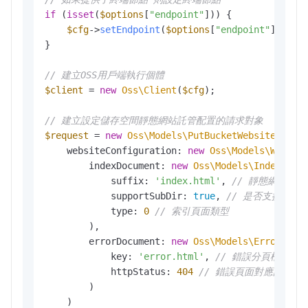
if
 (
isset
(
$options
[
"endpoint"
])) {

$cfg
->
setEndpoint
(
$options
[
"endpoint"
]);

}

// 建立OSS用戶端執行個體
$client
 = 
new
Oss\Client
(
$cfg
);

// 建立設定儲存空間靜態網站託管配置的請求對象
$request
 = 
new
Oss\Models\PutBucketWebsiteReque
    websiteConfiguration: 
new
Oss\Models\Websit
        indexDocument: 
new
Oss\Models\IndexDocu
            suffix: 
'index.html'
, 
// 靜態網站的
            supportSubDir: 
true
, 
// 是否支援子目
            type: 
0
// 索引頁面類型
        ),

        errorDocument: 
new
Oss\Models\ErrorDocu
            key: 
'error.html'
, 
// 錯誤分頁檔名
            httpStatus: 
404
// 錯誤頁面對應的HTT
        )

    )
