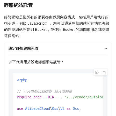
靜態網站託管
靜態網站是指所有的網頁都由靜態內容構成，包括用戶端執行的
指令碼（例如
JavaScript）。您可以通過靜態網站託管功能將您
的靜態網站託管到
Bucket，並使用
Bucket
的訪問網域名稱訪問
這個網站。
設定靜態網站託管
以下代碼用於設定靜態網站託管：
<?php
// 引入自動負載檔案 載入依賴庫
require_once
__DIR__
 . 
'/../vendor/autoload.php
use
AlibabaCloud
\
Oss
\
V2
as
Oss
;
