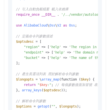
// 引入自動負載檔案 載入依賴庫
require_once
__DIR__
 . 
'/../vendor/autoload.php
use
AlibabaCloud
\
Oss
\
V2
as
Oss
;

// 定義命令列參數描述
$optsdesc
 = [

"region"
 => [
'help'
 => 
'The region in which
"endpoint"
 => [
'help'
 => 
'The domain names 
"bucket"
 => [
'help'
 => 
'The name of the buc
];

// 產生長選項列表 用於解析命令列參數
$longopts
 = \
array_map
(function (
$key
) {

return
"
$key
:"
; 
// 每個參數後面加冒號 表示需要
}, 
array_keys
(
$optsdesc
));

// 解析命令列參數
$options
 = 
getopt
(
""
, 
$longopts
); 
