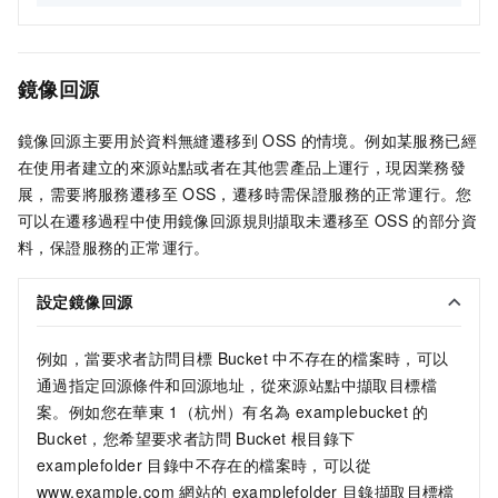
鏡像回源
鏡像回源主要用於資料無縫遷移到
OSS
的情境。例如某服務已經
在使用者建立的來源站點或者在其他雲產品上運行，現因業務發
展，需要將服務遷移至
OSS，遷移時需保證服務的正常運行。您
可以在遷移過程中使用鏡像回源規則擷取未遷移至
OSS
的部分資
料，保證服務的正常運行。
設定鏡像回源
例如，當要求者訪問目標
Bucket
中不存在的檔案時，可以
通過指定回源條件和回源地址，從來源站點中擷取目標檔
案。例如您在華東
1（杭州）有名為
examplebucket
的
Bucket，您希望要求者訪問
Bucket
根目錄下
examplefolder
目錄中不存在的檔案時，可以從
www.example.com
網站的
examplefolder
目錄擷取目標檔