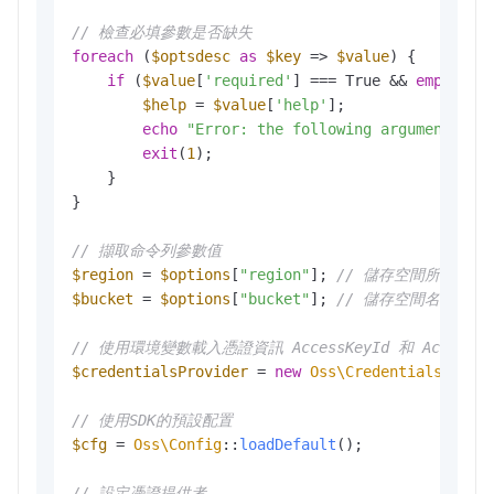
// 檢查必填參數是否缺失
foreach
 (
$optsdesc
as
$key
 => 
$value
) {

if
 (
$value
[
'required'
] === True && 
empty
(
$o
$help
 = 
$value
[
'help'
];

echo
"Error: the following arguments ar
exit
(
1
); 

    }

}

// 擷取命令列參數值
$region
 = 
$options
[
"region"
]; 
// 儲存空間所在地區
$bucket
 = 
$options
[
"bucket"
]; 
// 儲存空間名稱
// 使用環境變數載入憑證資訊 AccessKeyId 和 AccessKey
$credentialsProvider
 = 
new
Oss\Credentials\Envi
// 使用SDK的預設配置
$cfg
 = 
Oss\Config
::
loadDefault
();

// 設定憑證提供者