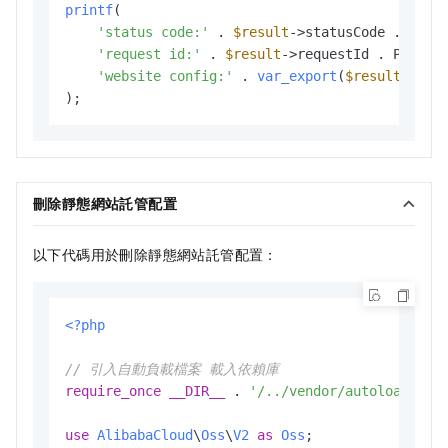
printf
(

'status code:'
 . 
$result
->statusCode . PHP
'request id:'
 . 
$result
->requestId . PHP_
'website config:'
 . 
var_export
(
$result
->web
刪除靜態網站託管配置
以下代碼用於刪除靜態網站託管配置：
<?php
// 引入自動負載檔案 載入依賴庫
require_once
__DIR__
 . 
'/../vendor/autoload.php
use
AlibabaCloud
\
Oss
\
V2
as
Oss
;
