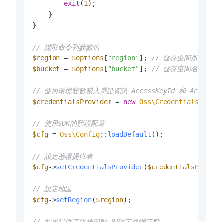
exit
(
1
); 

    }

}

// 擷取命令列參數值
$region
 = 
$options
[
"region"
]; 
// 儲存空間所在地區
$bucket
 = 
$options
[
"bucket"
]; 
// 儲存空間名稱
// 使用環境變數載入憑證資訊 AccessKeyId 和 AccessKey
$credentialsProvider
 = 
new
Oss\Credentials\Envi
// 使用SDK的預設配置
$cfg
 = 
Oss\Config
::
loadDefault
();

// 設定憑證提供者
$cfg
->
setCredentialsProvider
(
$credentialsProvid
// 設定地區
$cfg
->
setRegion
(
$region
);

// 如果提供了終端節點 則設定終端節點