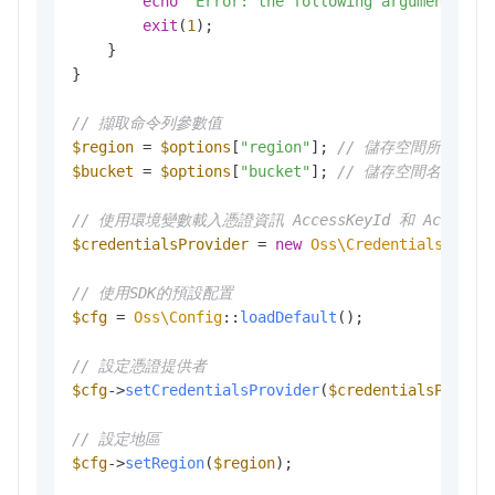
echo
"Error: the following arguments ar
exit
(
1
); 

    }

}

// 擷取命令列參數值
$region
 = 
$options
[
"region"
]; 
// 儲存空間所在地區
$bucket
 = 
$options
[
"bucket"
]; 
// 儲存空間名稱
// 使用環境變數載入憑證資訊 AccessKeyId 和 AccessKey
$credentialsProvider
 = 
new
Oss\Credentials\Envi
// 使用SDK的預設配置
$cfg
 = 
Oss\Config
::
loadDefault
();

// 設定憑證提供者
$cfg
->
setCredentialsProvider
(
$credentialsProvid
// 設定地區
$cfg
->
setRegion
(
$region
);
