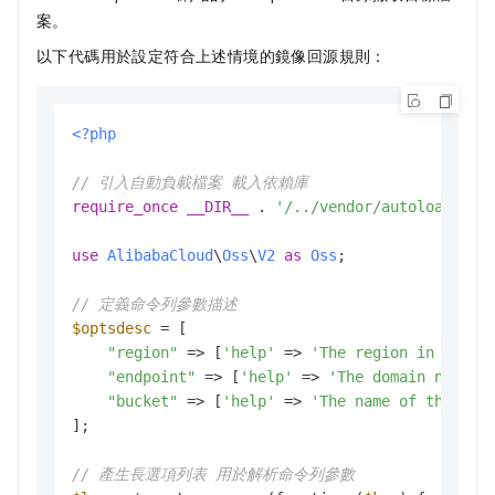
案。
以下代碼用於設定符合上述情境的鏡像回源規則：
<?php
// 引入自動負載檔案 載入依賴庫
require_once
__DIR__
 . 
'/../vendor/autoload.php
use
AlibabaCloud
\
Oss
\
V2
as
Oss
;

// 定義命令列參數描述
$optsdesc
 = [

"region"
 => [
'help'
 => 
'The region in which
"endpoint"
 => [
'help'
 => 
'The domain names 
"bucket"
 => [
'help'
 => 
'The name of the buc
];

// 產生長選項列表 用於解析命令列參數