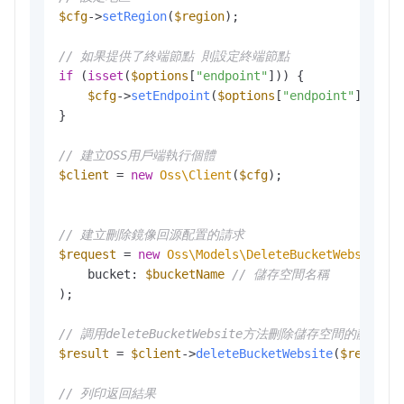
$cfg
->
setRegion
(
$region
);

// 如果提供了終端節點 則設定終端節點
if
 (
isset
(
$options
[
"endpoint"
])) {

$cfg
->
setEndpoint
(
$options
[
"endpoint"
]);

}

// 建立OSS用戶端執行個體
$client
 = 
new
Oss\Client
(
$cfg
);

// 建立刪除鏡像回源配置的請求
$request
 = 
new
Oss\Models\DeleteBucketWebsiteRe
    bucket: 
$bucketName
// 儲存空間名稱
);

// 調用deleteBucketWebsite方法刪除儲存空間的靜態
$result
 = 
$client
->
deleteBucketWebsite
(
$request
)
// 列印返回結果