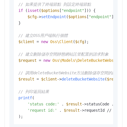
// 如果提供了終端節點 則設定終端節點
if
 (
isset
(
$options
[
"endpoint"
])) {

$cfg
->
setEndpoint
(
$options
[
"endpoint"
]);

}

// 建立OSS用戶端執行個體
$client
 = 
new
Oss\Client
(
$cfg
);

// 建立刪除儲存空間靜態網站託管配置的請求對象
$request
 = 
new
Oss\Models\DeleteBucketWebsiteRe
// 調用deleteBucketWebsite方法刪除儲存空間的靜態
$result
 = 
$client
->
deleteBucketWebsite
(
$request
)
// 列印返回結果
printf
(

'status code:'
 . 
$result
->statusCode . PHP
'request id:'
 . 
$result
->requestId // 請求