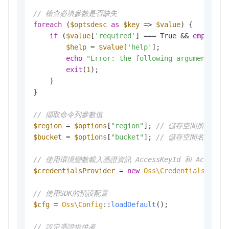
// 檢查必填參數是否缺失
foreach
 (
$optsdesc
as
$key
 => 
$value
) {

if
 (
$value
[
'required'
] === True && 
empty
(
$o
$help
 = 
$value
[
'help'
];

echo
"Error: the following arguments ar
exit
(
1
); 

    }

}

// 擷取命令列參數值
$region
 = 
$options
[
"region"
]; 
// 儲存空間所在地區
$bucket
 = 
$options
[
"bucket"
]; 
// 儲存空間名稱
// 使用環境變數載入憑證資訊 AccessKeyId 和 AccessKey
$credentialsProvider
 = 
new
Oss\Credentials\Envi
// 使用SDK的預設配置
$cfg
 = 
Oss\Config
::
loadDefault
();

// 設定憑證提供者