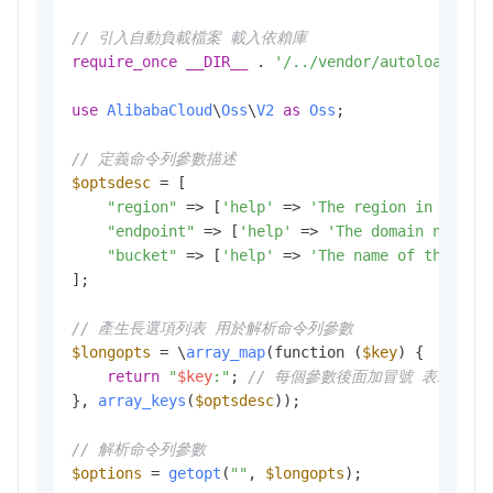
// 引入自動負載檔案 載入依賴庫
require_once
__DIR__
 . 
'/../vendor/autoload.php
use
AlibabaCloud
\
Oss
\
V2
as
Oss
;

// 定義命令列參數描述
$optsdesc
 = [

"region"
 => [
'help'
 => 
'The region in which
"endpoint"
 => [
'help'
 => 
'The domain names 
"bucket"
 => [
'help'
 => 
'The name of the buc
];

// 產生長選項列表 用於解析命令列參數
$longopts
 = \
array_map
(function (
$key
) {

return
"
$key
:"
; 
// 每個參數後面加冒號 表示需要
}, 
array_keys
(
$optsdesc
));

// 解析命令列參數
$options
 = 
getopt
(
""
, 
$longopts
); 
