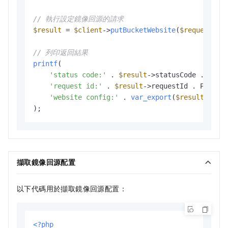
// 執行設定鏡像回源的請求
$result
 = 
$client
->
putBucketWebsite
(
$request
);

// 列印返回結果
printf
(

'status code:'
 . 
$result
->statusCode . PHP
'request id:'
 . 
$result
->requestId . PHP_
'website config:'
 . 
var_export
(
$result
->web
擷取鏡像回源配置
以下代碼用於擷取鏡像回源配置：
<?php