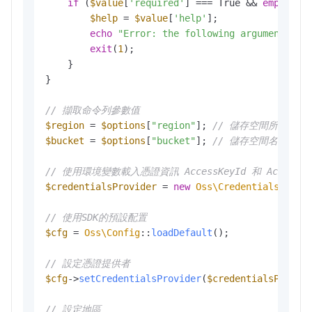
if
 (
$value
[
'required'
] === True && 
empty
(
$o
$help
 = 
$value
[
'help'
];

echo
"Error: the following arguments ar
exit
(
1
); 

    }

}

// 擷取命令列參數值
$region
 = 
$options
[
"region"
]; 
// 儲存空間所在地區
$bucket
 = 
$options
[
"bucket"
]; 
// 儲存空間名稱
// 使用環境變數載入憑證資訊 AccessKeyId 和 AccessKey
$credentialsProvider
 = 
new
Oss\Credentials\Envi
// 使用SDK的預設配置
$cfg
 = 
Oss\Config
::
loadDefault
();

// 設定憑證提供者
$cfg
->
setCredentialsProvider
(
$credentialsProvid
// 設定地區