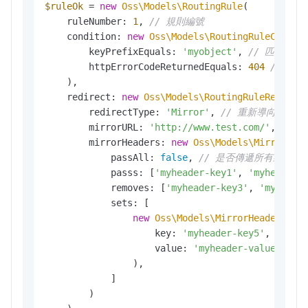
$ruleOk
 = 
new
Oss\Models\RoutingRule
(

    ruleNumber: 
1
, 
// 規則編號
    condition: 
new
Oss\Models\RoutingRuleCondit
        keyPrefixEquals: 
'myobject'
, 
// 匹配對象
        httpErrorCodeReturnedEquals: 
404
// 回源
    ),

    redirect: 
new
Oss\Models\RoutingRuleRedirec
        redirectType: 
'Mirror'
, 
// 重新導向類型為
        mirrorURL: 
'http://www.test.com/'
, 
// 
        mirrorHeaders: 
new
Oss\Models\MirrorHea
            passAll: 
false
, 
// 是否傳遞所有頭部
            passs: [
'myheader-key1'
, 
'myheader-
            removes: [
'myheader-key3'
, 
'myheade
            sets: [

new
Oss\Models\MirrorHeadersSet
(
                    key: 
'myheader-key5'
, 
// 設
                    value: 
'myheader-value'
// 
                ),

            ]

        )
