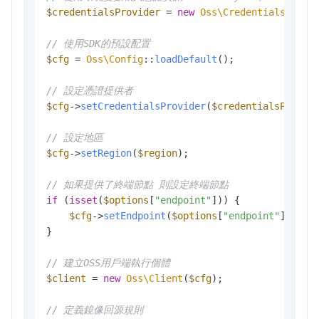
$credentialsProvider
 = 
new
Oss\Credentials\Envi
// 使用SDK的預設配置
$cfg
 = 
Oss\Config
::
loadDefault
();

// 設定憑證提供者
$cfg
->
setCredentialsProvider
(
$credentialsProvid
// 設定地區
$cfg
->
setRegion
(
$region
);

// 如果提供了終端節點 則設定終端節點
if
 (
isset
(
$options
[
"endpoint"
])) {

$cfg
->
setEndpoint
(
$options
[
"endpoint"
]);

}

// 建立OSS用戶端執行個體
$client
 = 
new
Oss\Client
(
$cfg
);

// 定義鏡像回源規則