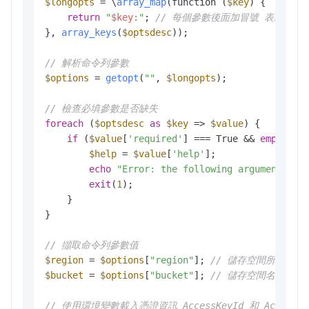
$longopts
 = \
array_map
(function (
$key
) {

return
"
$key
:"
; 
// 每個參數後面加冒號 表示需要
}, 
array_keys
(
$optsdesc
));

// 解析命令列參數
$options
 = 
getopt
(
""
, 
$longopts
); 

// 檢查必填參數是否缺失
foreach
 (
$optsdesc
as
$key
 => 
$value
) {

if
 (
$value
[
'required'
] === True && 
empty
(
$o
$help
 = 
$value
[
'help'
];

echo
"Error: the following arguments ar
exit
(
1
); 

    }

}

// 擷取命令列參數值
$region
 = 
$options
[
"region"
]; 
// 儲存空間所在地區
$bucket
 = 
$options
[
"bucket"
]; 
// 儲存空間名稱
// 使用環境變數載入憑證資訊 AccessKeyId 和 AccessKey