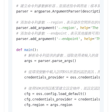
# 建立命令列參數解析器，並描述指令碼用途：樣本展示如何
parser = argparse.ArgumentParser(description=
"l
# 添加命令列參數 --region，表示儲存空間所在的地區，
parser.add_argument(
'--region'
, 
help
=
'The regio
# 添加命令列參數 --endpoint，表示其他服務可用來訪問
parser.add_argument(
'--endpoint'
, 
help
=
'The dom
def
main
():

# 解析命令列提供的參數，擷取使用者輸入的值
    args = parser.parse_args()

# 從環境變數中載入訪問OSS所需的認證資訊，用於身
    credentials_provider = oss.credentials.Envir
# 使用SDK的預設配置建立設定物件，並設定認證提供者
    cfg = oss.config.load_default()

    cfg.credentials_provider = credentials_provi
    cfg.region = args.region
