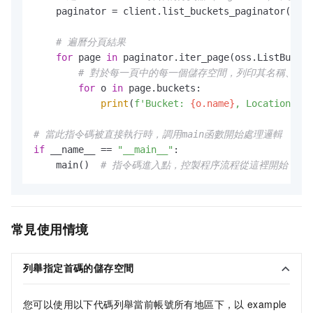
    paginator = client.list_buckets_paginator()

# 遍曆分頁結果
for
 page 
in
 paginator.iter_page(oss.ListBucket
# 對於每一頁中的每一個儲存空間，列印其名稱、位
for
 o 
in
 page.buckets:

print
(
f'Bucket: 
{o.name}
, Location: 
{o
# 當此指令碼被直接執行時，調用main函數開始處理邏輯
if
 __name__ == 
"__main__"
:

    main()  
# 指令碼進入點，控製程序流程從這裡開始
常見使用情境
列舉指定首碼的儲存空間
您可以使用以下代碼列舉當前帳號所有地區下，以
example