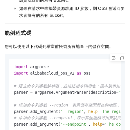
該資源群組的所有
Bucket。
如果在請求中未攜帶資源群組
ID
參數，則
OSS
會返回要
求者擁有的所有
Bucket。
範例程式碼
您可以使用以下代碼列舉當前帳號所有地區下的儲存空間。
import
import
 alibabacloud_oss_v2 
as
 oss

# 建立命令列參數解析器，並描述指令碼用途：樣本展示如何列出
parser = argparse.ArgumentParser(description=
"list
# 添加命令列參數 --region，表示儲存空間所在的地區，必需
parser.add_argument(
'--region'
, 
help
=
'The region i
# 添加命令列參數 --endpoint，表示其他服務可用來訪問O
parser.add_argument(
'--endpoint'
, 
help
=
'The domain