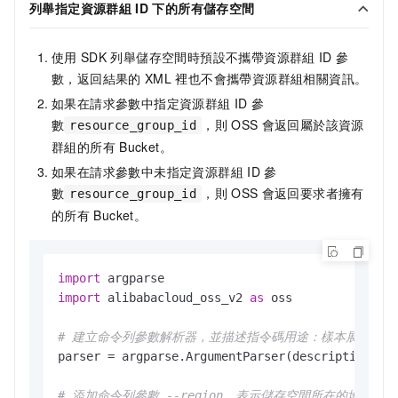
列舉指定資源群組
ID
下的所有儲存空間
使用
SDK
列舉儲存空間時預設不攜帶資源群組
ID
參
數，返回結果的
XML
裡也不會攜帶資源群組相關資訊。
如果在請求參數中指定資源群組
ID
參
數
，則
OSS
會返回屬於該資源
resource_group_id
群組的所有
Bucket。
如果在請求參數中未指定資源群組
ID
參
數
，則
OSS
會返回要求者擁有
resource_group_id
的所有
Bucket。
import
import
 alibabacloud_oss_v2 
as
 oss

# 建立命令列參數解析器，並描述指令碼用途：樣本展示如何
parser = argparse.ArgumentParser(description=
"l
# 添加命令列參數 --region，表示儲存空間所在的地區，