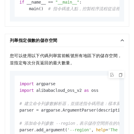
if
 __name__ == 
"__main__"
:

    main()  
# 指令碼進入點，控製程序流程從這裡開始
列舉指定個數的儲存空間
您可以使用以下代碼列舉當前帳號所有地區下的儲存空間，
並指定每次分頁返回的最大數量。
import
import
 alibabacloud_oss_v2 
as
 oss

# 建立命令列參數解析器，並描述指令碼用途：樣本展示如何
parser = argparse.ArgumentParser(description=
"l
# 添加命令列參數 --region，表示儲存空間所在的地區，
parser.add_argument(
'--region'
, 
help
=
'The regio