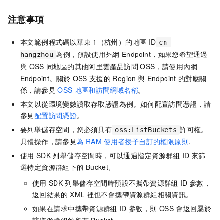
注意事項
本文範例程式碼以華東
1（杭州）的地區
ID
cn-
為例，預設使用外網
Endpoint，如果您希望通過
hangzhou
與
OSS
同地區的其他阿里雲產品訪問
OSS，請使用內網
Endpoint。關於
OSS
支援的
Region
與
Endpoint
的對應關
係，請參見
OSS
地區和訪問網域名稱
。
本文以從環境變數讀取存取憑證為例。如何配置訪問憑證，請
參見
配置訪問憑證
。
要列舉儲存空間，您必須具有
許可權。
oss:ListBuckets
具體操作，請參見
為
RAM
使用者授予自訂的權限原則
.
使用
SDK
列舉儲存空間時，可以通過指定資源群組
ID
來篩
選特定資源群組下的
Bucket。
使用
SDK
列舉儲存空間時預設不攜帶資源群組
ID
參數，
返回結果的
XML
裡也不會攜帶資源群組相關資訊。
如果在請求中攜帶資源群組
ID
參數，則
OSS
會返回屬於