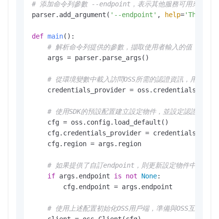
# 添加命令列參數 --endpoint，表示其他服務可用來訪問
parser.add_argument(
'--endpoint'
, 
help
=
'The dom
def
main
():

# 解析命令列提供的參數，擷取使用者輸入的值
    args = parser.parse_args()

# 從環境變數中載入訪問OSS所需的認證資訊，用於身
    credentials_provider = oss.credentials.Envir
# 使用SDK的預設配置建立設定物件，並設定認證提供者
    cfg = oss.config.load_default()

    cfg.credentials_provider = credentials_provi
    cfg.region = args.region

# 如果提供了自訂endpoint，則更新設定物件中的endp
if
 args.endpoint 
is
not
None
:

        cfg.endpoint = args.endpoint

# 使用上述配置初始化OSS用戶端，準備與OSS互動