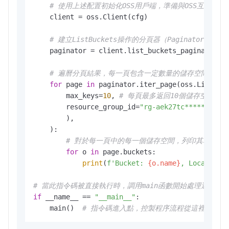
# 使用上述配置初始化OSS用戶端，準備與OSS互動
    client = oss.Client(cfg)

# 建立ListBuckets操作的分頁器（Paginator）
    paginator = client.list_buckets_paginator()

# 遍曆分頁結果，每一頁包含一定數量的儲存空間
for
 page 
in
 paginator.iter_page(oss.ListBuck
        max_keys=
10
, 
# 每頁最多返回10個儲存空間
        resource_group_id=
"rg-aek27tc********"
,
        ),

    ):

# 對於每一頁中的每一個儲存空間，列印其名稱、
for
 o 
in
 page.buckets:

print
(
f'Bucket: 
{o.name}
, Location:
# 當此指令碼被直接執行時，調用main函數開始處理邏輯
if
 __name__ == 
"__main__"
:

    main()  
# 指令碼進入點，控製程序流程從這裡開始