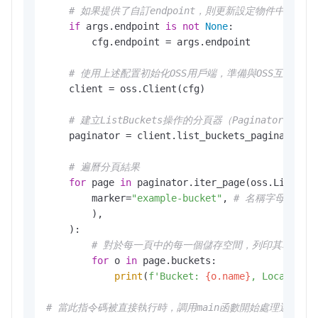
# 如果提供了自訂endpoint，則更新設定物件中的endp
if
 args.endpoint 
is
not
None
:

        cfg.endpoint = args.endpoint

# 使用上述配置初始化OSS用戶端，準備與OSS互動
    client = oss.Client(cfg)

# 建立ListBuckets操作的分頁器（Paginator）
    paginator = client.list_buckets_paginator()

# 遍曆分頁結果
for
 page 
in
 paginator.iter_page(oss.ListBuck
        marker=
"example-bucket"
, 
# 名稱字母序排在ex
        ),

    ):

# 對於每一頁中的每一個儲存空間，列印其名稱、
for
 o 
in
 page.buckets:

print
(
f'Bucket: 
{o.name}
, Location:
# 當此指令碼被直接執行時，調用main函數開始處理邏輯