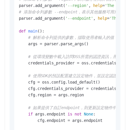
parser.add_argument(
'--region'
, 
help
=
'The regio
# 添加命令列參數 --endpoint，表示其他服務可用來訪問
parser.add_argument(
'--endpoint'
, 
help
=
'The dom
def
main
():

# 解析命令列提供的參數，擷取使用者輸入的值
    args = parser.parse_args()

# 從環境變數中載入訪問OSS所需的認證資訊，用於身
    credentials_provider = oss.credentials.Envir
# 使用SDK的預設配置建立設定物件，並設定認證提供者
    cfg = oss.config.load_default()

    cfg.credentials_provider = credentials_provi
    cfg.region = args.region

# 如果提供了自訂endpoint，則更新設定物件中的endp
if
 args.endpoint 
is
not
None
:

        cfg.endpoint = args.endpoint
