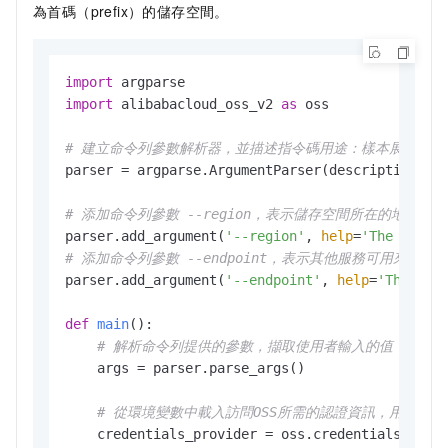
為首碼（prefix）的儲存空間。
import
import
 alibabacloud_oss_v2 
as
 oss

# 建立命令列參數解析器，並描述指令碼用途：樣本展示如何
parser = argparse.ArgumentParser(description=
"l
# 添加命令列參數 --region，表示儲存空間所在的地區，
parser.add_argument(
'--region'
, 
help
=
'The regio
# 添加命令列參數 --endpoint，表示其他服務可用來訪問
parser.add_argument(
'--endpoint'
, 
help
=
'The dom
def
main
():

# 解析命令列提供的參數，擷取使用者輸入的值
    args = parser.parse_args()

# 從環境變數中載入訪問OSS所需的認證資訊，用於身
    credentials_provider = oss.credentials.Envir