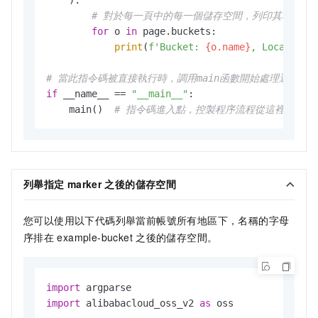
# 對於每一頁中的每一個儲存空間，列印其名稱、
for
 o 
in
 page.buckets:

print
(
f'Bucket: 
{o.name}
, Location:
# 當此指令碼被直接執行時，調用main函數開始處理邏輯
if
 __name__ == 
"__main__"
:

    main()  
# 指令碼進入點，控製程序流程從這裡開始
列舉指定
marker
之後的儲存空間
您可以使用以下代碼列舉當前帳號所有地區下，名稱的字母
序排在
example-bucket
之後的儲存空間。
import
import
 alibabacloud_oss_v2 
as
 oss
