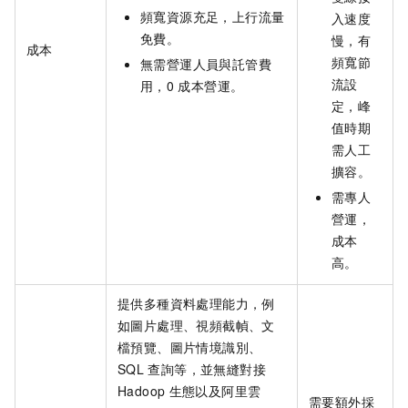
頻寬資源充足，上行流量
入速度
免費。
慢，有
成本
頻寬節
無需營運人員與託管費
流設
用，0
成本營運。
定，峰
值時期
需人工
擴容。
需專人
營運，
成本
高。
提供多種資料處理能力，例
如圖片處理、視頻截幀、文
檔預覽、圖片情境識別、
SQL
查詢等，並無縫對接
Hadoop
生態以及阿里雲
需要額外採