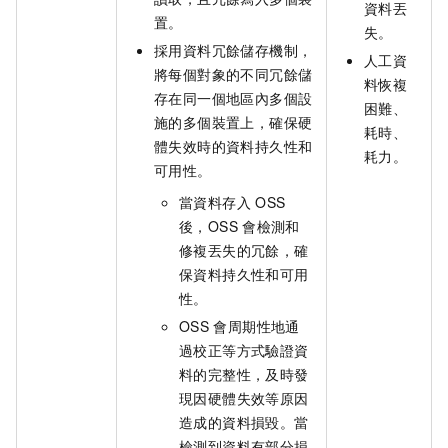
資料丟
置。
失。
採用資料冗餘儲存機制，
人工資
將每個對象的不同冗餘儲
料恢複
存在同一個地區內多個設
困難、
施的多個裝置上，確保硬
耗時、
體失效時的資料持久性和
耗力。
可用性。
當資料存入
OSS
後，OSS
會檢測和
修複丟失的冗餘，確
保資料持久性和可用
性。
OSS
會周期性地通
過校正等方式驗證資
料的完整性，及時發
現因硬體失效等原因
造成的資料損毀。當
檢測到資料有部分損