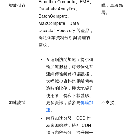
Function Compute、EMR、
智能儲存
購，單獨部
DataLakeAnalytics、
署。
BatchCompute、
MaxCompute、Data
Disaster Recovery
等產品，
滿足企業資料分析與管理的
需求。
互連網訪問加速：提供傳
輸加速服務，可最佳化互
連網傳輸鏈路和協議棧，
大幅減少資料遠距離傳輸
逾時的比例，極大地提升
使用者上傳和下載體驗。
加速訪問
更多資訊，請參見
傳輸加
不支援。
速
。
內容加速分發：OSS
作
為來源站點，搭配
CDN
進行內容分發，提升同一