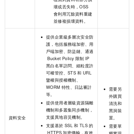
壞或丟失時，OSS
會利用冗餘資料重建
並修複損壞資料。
提供企業級多層次安全防
護，包括服務端加密、用
戶端加密、防盜鏈、通過
Bucket Policy
限制
IP
黑白名單訪問、細粒度許
可權管控、STS
和
URL
鑒權與授權機制、
WORM
特性、日誌審計
需要另
等。
外購買
提供使用者層級資源隔離
清洗和
機制和多叢集同步機制，
黑洞裝
支援異地容災機制。
資料安全
置。
支援基於
SSL
和
TLS
的
需要單
HTTPS
加密傳輸，有效
獨實現