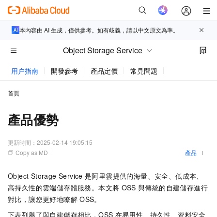
本內容由 AI 生成，僅供參考。如有歧義，請以中文原文為準。
Object Storage Service
用户指南
開發參考
產品定價
常見問題
動態與公告
首頁
產品優勢
更新時間：
2025-02-14 19:05:15
Copy as MD
產品
Object Storage Service
是阿里雲提供的海量、安全、低成本、
高持久性的雲端儲存體服務。本文將
OSS
與傳統的自建儲存進行
對比，讓您更好地瞭解
OSS。
下表列舉了與自建儲存相比，OSS
在易用性、持久性、資料安全