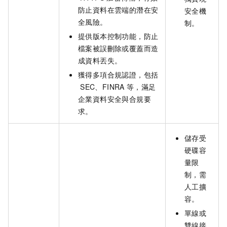
防止資料在雲端的潛在安
安全機
全風險。
制。
提供版本控制功能，防止
檔案被誤刪除或覆蓋而造
成資料丟失。
獲得多項合規認證，包括
SEC、FINRA
等，滿足
企業資料安全與合規要
求。
儲存受
硬碟容
量限
制，需
人工擴
容。
單線或
雙線接