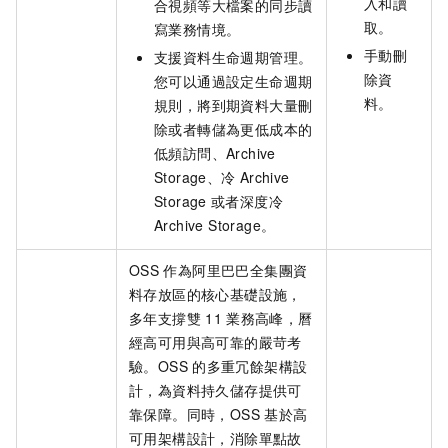
入和讀
合視頻等大檔案的同步讀
取。
寫業務情境。
手動刪
支援資料生命週期管理。
除資
您可以通過設定生命週期
料。
規則，將到期資料大量刪
除或者轉儲為更低成本的
低頻訪問、Archive
Storage、冷
Archive
Storage
或者深度冷
Archive Storage。
OSS
作為阿里巴巴全集團資
料存放區的核心基礎設施，
多年支撐雙
11
業務高峰，曆
經高可用與高可靠的嚴苛考
驗。OSS
的多重冗餘架構設
計，為資料持久儲存提供可
靠保障。同時，OSS
基於高
可用架構設計，消除單點故