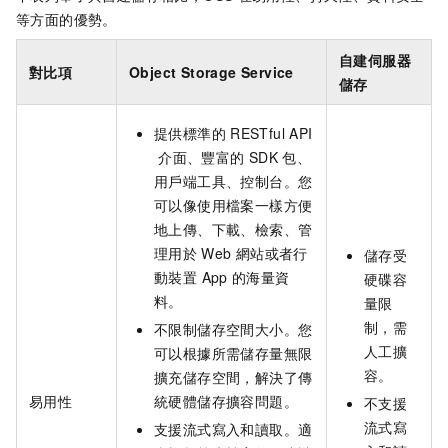
等方面的優勢。
自建伺服器
對比項
Object Storage Service
儲存
提供標準的
RESTful API
介面、豐富的
SDK
包、
用戶端工具、控制台。您
可以像使用檔案一樣方便
地上傳、下載、檢索、管
理用於
Web
網站或者行
儲存受
動裝置 App
的海量資
硬碟容
料。
量限
制，需
不限制儲存空間大小。您
人工擴
可以根據所需儲存量無限
容。
擴充儲存空間，解決了傳
易用性
統硬體儲存擴容問題。
不支援
流式寫
支援流式寫入和讀取。適