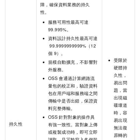
障，確保資料業務的持久
性。
服務可用性最高可達
99.995%。
資料設計持久性最高可達
99.9999999999%（12
個
9）。
受限於
規模自動擴充，不影響對
硬體持
外服務。
久性，
OSS
會通過計算網路流
易出問
量包的校正和，驗證資料
題，當
包在用戶端和服務端之間
出現磁
傳輸中是否出錯，保證資
碟壞道
料完整傳輸。
時，容
OSS
針對對象的操作具
易出現
持久性
有強一致性。當對象上傳
無法復
或複製成功時，即可立即
原轉的
讀取，且冗餘寫入多個裝