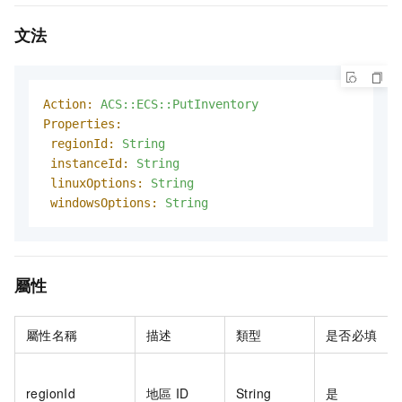
文法
Action:
ACS::ECS::PutInventory
Properties:
regionId:
String
instanceId:
String
linuxOptions:
String
windowsOptions:
String
屬性
屬性名稱
描述
類型
是否必填
regionId
地區
ID
String
是