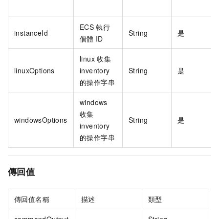
ECS
執行
instanceId
String
是
個體
ID
linux
收集
linuxOptions
inventory
String
是
的操作字串
windows
收集
windowsOptions
String
是
inventory
的操作字串
傳回值
傳回值名稱
描述
類型
commandOutput
String