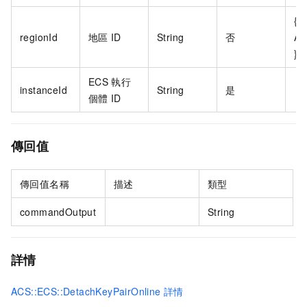
{{
regionId
地區
ID
String
否
AC
}}
ECS
執行
instanceId
String
是
個體
ID
傳回值
傳回值名稱
描述
類型
commandOutput
String
詳情
ACS::ECS::DetachKeyPairOnline
詳情