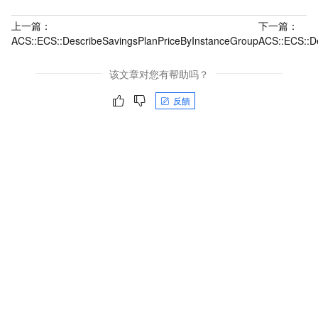
上一篇：
下一篇：
ACS::ECS::DescribeSavingsPlanPriceByInstanceGroup
ACS::ECS::D
该文章对您有帮助吗？
反饋