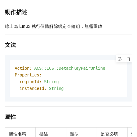
動作描述
線上為
Linux
執行個體解除綁定金鑰組，無需重啟
文法
Action:
ACS::ECS::DetachKeyPairOnline
Properties:
regionId:
String
instanceId:
String
屬性
屬性名稱
描述
類型
是否必填
預