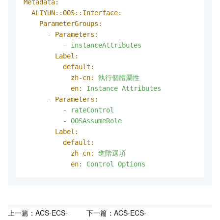
Metadata:
ALIYUN::OOS::Interface:
ParameterGroups:
-
Parameters:
-
instanceAttributes
Label:
default:
zh-cn:
執行個體屬性
en:
Instance
Attributes
-
Parameters:
-
rateControl
-
OOSAssumeRole
Label:
default:
zh-cn:
進階選項
en:
Control
Options
上一篇：
ACS-ECS-
下一篇：
ACS-ECS-