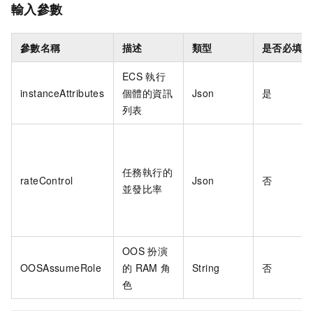
輸入參數
參數名稱
描述
類型
是否必填
ECS
執行
instanceAttributes
個體的資訊
Json
是
列表
任務執行的
rateControl
Json
否
並發比率
OOS
扮演
OOSAssumeRole
的
RAM
角
String
否
色