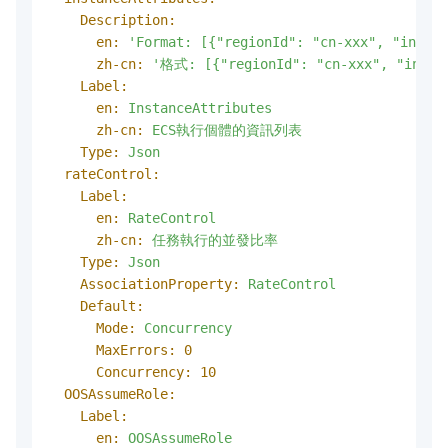
Description:
en:
'Format: [{"regionId": "cn-xxx", "instan
zh-cn:
'格式: [{"regionId": "cn-xxx", "instan
Label:
en:
InstanceAttributes
zh-cn:
ECS執行個體的資訊列表
Type:
Json
rateControl:
Label:
en:
RateControl
zh-cn:
任務執行的並發比率
Type:
Json
AssociationProperty:
RateControl
Default:
Mode:
Concurrency
MaxErrors:
0
Concurrency:
10
OOSAssumeRole:
Label:
en:
OOSAssumeRole