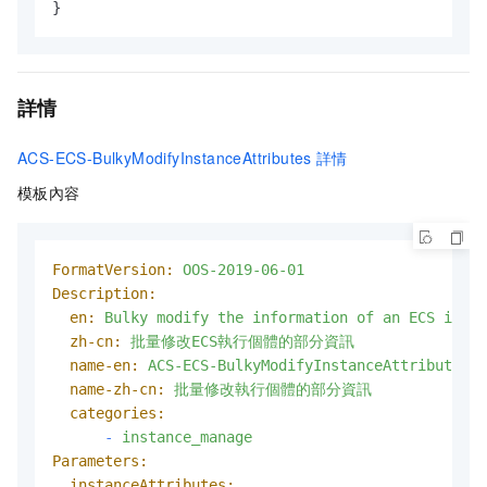
}
詳情
ACS-ECS-BulkyModifyInstanceAttributes
詳情
模板內容
FormatVersion:
OOS-2019-06-01
Description:
en:
Bulky
modify
the
information
of
an
ECS
insta
zh-cn:
批量修改ECS執行個體的部分資訊
name-en:
ACS-ECS-BulkyModifyInstanceAttributes
name-zh-cn:
批量修改執行個體的部分資訊
categories:
-
instance_manage
Parameters:
instanceAttributes: