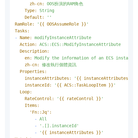
zh-cn:
OOS扮演的RAM角色
Type:
String
Default:
''
RamRole:
'
{{ OOSAssumeRole }}
'
Tasks:
-
Name:
modifyInstanceAttribute
Action:
ACS::ECS::ModifyInstanceAttribute
Description:
en:
Modify
the
information
of
an
ECS
instance
zh-cn:
修改執行個體資訊
Properties:
instanceAttributes:
'
{{ instanceAttributes }}
'
instanceId:
'
{{ ACS::TaskLoopItem }}
'
Loop:
RateControl:
'
{{ rateControl }}
'
Items:
'Fn::Jq':
-
All
-
'.[].instanceId'
-
'
{{ instanceAttributes }}
'