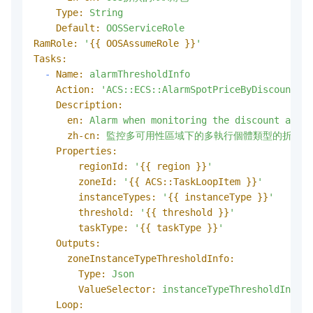
Type:
String
Default:
OOSServiceRole
RamRole:
'
{{ OOSAssumeRole }}
'
Tasks:
-
Name:
alarmThresholdInfo
Action:
'ACS::ECS::AlarmSpotPriceByDiscountThr
Description:
en:
Alarm
when
monitoring
the
discount
and
s
zh-cn:
監控多可用性區域下的多執行個體類型的折扣與
Properties:
regionId:
'
{{ region }}
'
zoneId:
'
{{ ACS::TaskLoopItem }}
'
instanceTypes:
'
{{ instanceType }}
'
threshold:
'
{{ threshold }}
'
taskType:
'
{{ taskType }}
'
Outputs:
zoneInstanceTypeThresholdInfo:
Type:
Json
ValueSelector:
instanceTypeThresholdInfo
Loop: