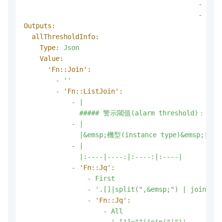
-
'map
-
'Fn:
Outputs:
allThresholdInfo:
Type:
Json
Value:
'Fn::Join':
-
''
-
'Fn::ListJoin':
-
|

-
|

-
|

-
'Fn::Jq':
-
First
-
'.[]|split(",&emsp;") | join("")
-
'Fn::Jq':
-
All