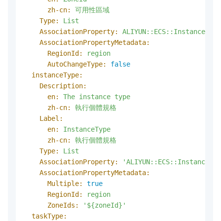
zh-cn:
可用性區域
Type:
List
AssociationProperty:
ALIYUN::ECS::Instance::Zo
AssociationPropertyMetadata:
RegionId:
region
AutoChangeType:
false
instanceType:
Description:
en:
The
instance
type
zh-cn:
執行個體規格
Label:
en:
InstanceType
zh-cn:
執行個體規格
Type:
List
AssociationProperty:
'ALIYUN::ECS::Instance::I
AssociationPropertyMetadata:
Multiple:
true
RegionId:
region
ZoneIds:
'${zoneId}'
taskType: