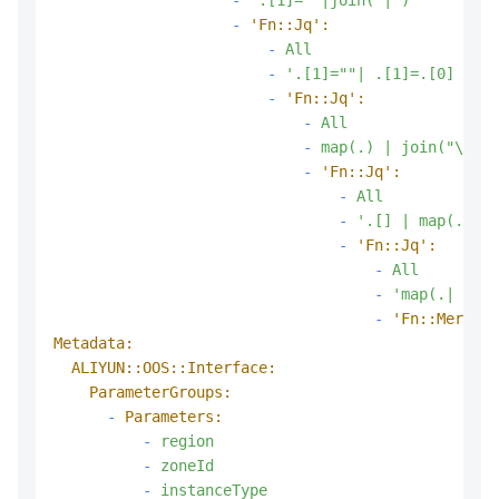
-
'.[1]=""|join("|")'
-
'Fn::Jq':
-
All
-
'.[1]=""| .[1]=.[0] | .[
-
'Fn::Jq':
-
All
-
map(.)
|
join("\n|")
-
'Fn::Jq':
-
All
-
'.[] | map(.[] |
-
'Fn::Jq':
-
All
-
'map(.| .thr
-
'Fn::MergeLi
Metadata:
ALIYUN::OOS::Interface:
ParameterGroups:
-
Parameters:
-
region
-
zoneId
-
instanceType