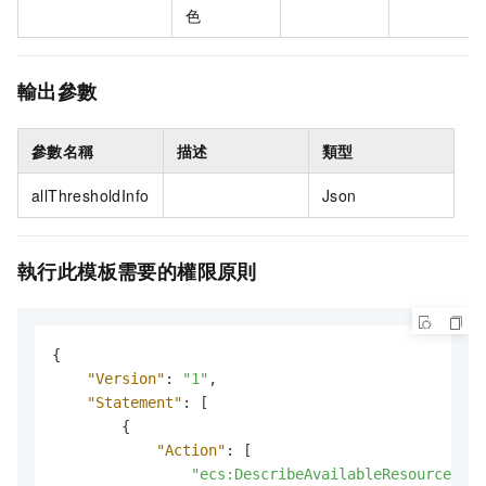
色
輸出參數
參數名稱
描述
類型
allThresholdInfo
Json
執行此模板需要的權限原則
{
"Version"
:
"1"
,
"Statement"
:
[
{
"Action"
:
[
"ecs:DescribeAvailableResource"
,