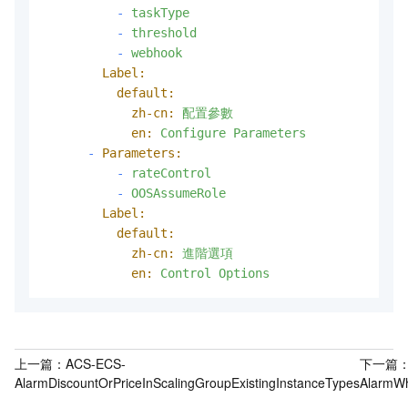
-
taskType
-
threshold
-
webhook
Label:
default:
zh-cn:
配置參數
en:
Configure
Parameters
-
Parameters:
-
rateControl
-
OOSAssumeRole
Label:
default:
zh-cn:
進階選項
en:
Control
Options
上一篇：
ACS-ECS-
下一篇
AlarmDiscountOrPriceInScalingGroupExistingInstanceTypes
AlarmWh