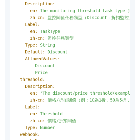
Description:
en:
The
monitoring
threshold
task
type（Disc
zh-cn:
監控閾值任務類型（Discount：折扣監控,
P
Label:
en:
TaskType
zh-cn:
監控任務類型
Type:
String
Default:
Discount
AllowedValues:
-
Discount
-
Price
threshold:
Description:
en:
'The discount/price threshold(example:10
zh-cn:
價格/折扣閾值（例：10為1折，50為5折，或
Label:
en:
Threshold
zh-cn:
價格/折扣閾值
Type:
Number
webhook: