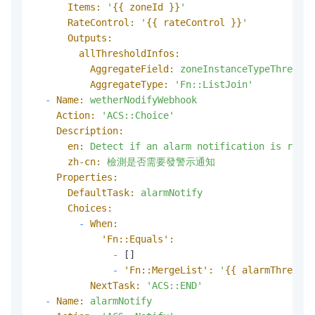
Items:
'
{{ zoneId }}
'
RateControl:
'
{{ rateControl }}
'
Outputs:
allThresholdInfos:
AggregateField:
zoneInstanceTypeThreshol
AggregateType:
'Fn::ListJoin'
-
Name:
wetherNodifyWebhook
Action:
'ACS::Choice'
Description:
en:
Detect
if
an
alarm
notification
is
requi
zh-cn:
檢測是否需要發警示通知
Properties:
DefaultTask:
alarmNotify
Choices:
-
When:
'Fn::Equals':
-
 []

-
'Fn::MergeList':
'
{{ alarmThreshol
NextTask:
'ACS::END'
-
Name:
alarmNotify