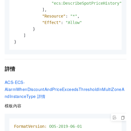
"ecs:DescribeSpotPriceHistory"
]
,
"Resource"
:
"*"
,
"Effect"
:
"Allow"
}
]
}
詳情
ACS-ECS-
AlarmWhenDiscountAndPriceExceedsThresholdInMultiZoneA
ndInstanceType
詳情
模板內容
FormatVersion:
OOS-2019-06-01