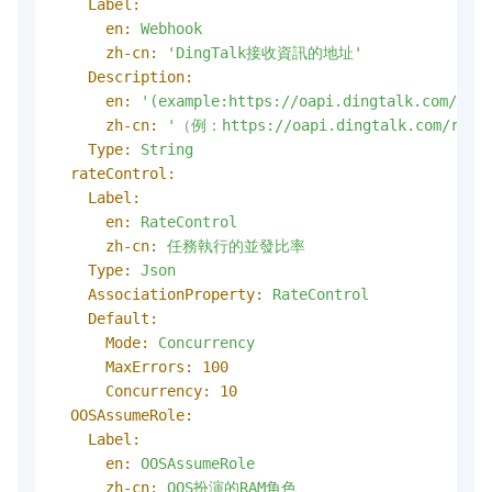
Label:
en:
Webhook
zh-cn:
'DingTalk接收資訊的地址'
Description:
en:
'(example:https://oapi.dingtalk.com/robo
zh-cn:
'（例：https://oapi.dingtalk.com/robot
Type:
String
rateControl:
Label:
en:
RateControl
zh-cn:
任務執行的並發比率
Type:
Json
AssociationProperty:
RateControl
Default:
Mode:
Concurrency
MaxErrors:
100
Concurrency:
10
OOSAssumeRole:
Label:
en:
OOSAssumeRole
zh-cn:
OOS扮演的RAM角色