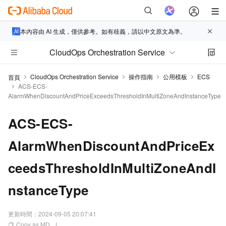
本內容由 AI 生成，僅供參考。如有歧義，請以中文原文為準。
CloudOps Orchestration Service
CloudOps Orchestration Service
操作指南
公用模板
ECS
首頁
ACS-ECS-
AlarmWhenDiscountAndPriceExceedsThresholdInMultiZoneAndInstanceType
ACS-ECS-
AlarmWhenDiscountAndPriceEx
ceedsThresholdInMultiZoneAndI
nstanceType
更新時間：
2024-09-05 20:07:41
Copy as MD