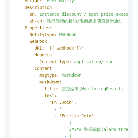
Action:
'ACS::Notify'
Description:
en:
Instance
discount
/
spot
price
exceeds
t
zh-cn:
執行個體的折扣/現價超出閾值警示通知
Properties:
NotifyType:
WebHook
WebHook:
URI:
'
{{ webhook }}
'
Headers:
Content-Type:
application/json
Content:
msgtype:
markdown
markdown:
title:
監控結果(MonitoringResult)
text:
'Fn::Join':
-
''
-
'Fn::ListJoin':
-
|

-
|
