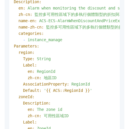
Description:
en:
Alarm
when
monitoring
the
discount
and
spot
zh-cn:
監控多可用性區域下的多執行個體類型的折扣與現價
name-en:
ACS-ECS-AlarmWhenDiscountAndPriceExceed
name-zh-cn:
監控多可用性區域下的多執行個體類型的折扣
categories:
-
instance_manage
Parameters:
region:
Type:
String
Label:
en:
RegionId
zh-cn:
地區ID
AssociationProperty:
RegionId
Default:
'
{{ ACS::RegionId }}
'
zoneId:
Description:
en:
The
zone
id
zh-cn:
可用性區域ID
Label:
en:
ZoneId