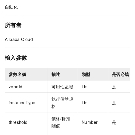
自動化
所有者
Alibaba Cloud
輸入參數
參數名稱
描述
類型
是否必填
zoneId
可用性區域
List
是
執行個體規
instanceType
List
是
格
價格/折扣
threshold
Number
是
閾值