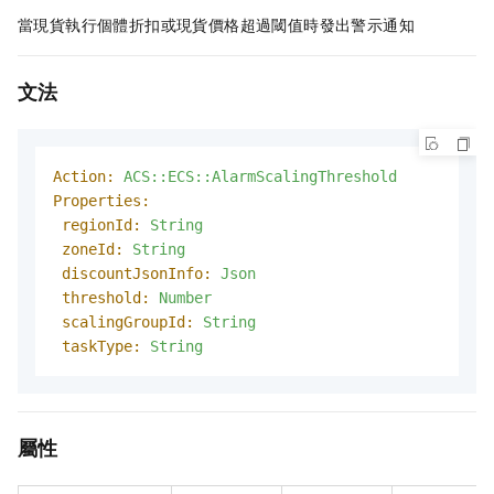
當現貨執行個體折扣或現貨價格超過閾值時發出警示通知
文法
Action:
ACS::ECS::AlarmScalingThreshold
Properties:
regionId:
String
zoneId:
String
discountJsonInfo:
Json
threshold:
Number
scalingGroupId:
String
taskType:
String
屬性