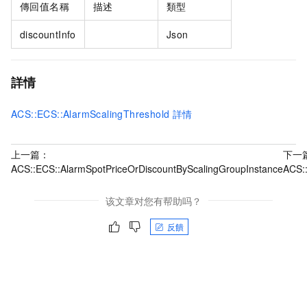
傳回值名稱
描述
類型
discountInfo
Json
詳情
ACS::ECS::AlarmScalingThreshold
詳情
上一篇：
下一
ACS::ECS::AlarmSpotPriceOrDiscountByScalingGroupInstance
ACS:
该文章对您有帮助吗？
反饋