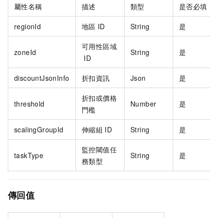
屬性名稱
描述
類型
是否必填
regionId
地區
ID
String
是
可用性區域
zoneId
String
是
ID
discountJsonInfo
折扣資訊
Json
是
折扣或價格
threshold
Number
是
門檻
scalingGroupId
伸縮組
ID
String
是
監控閾值任
taskType
String
是
務類型
傳回值