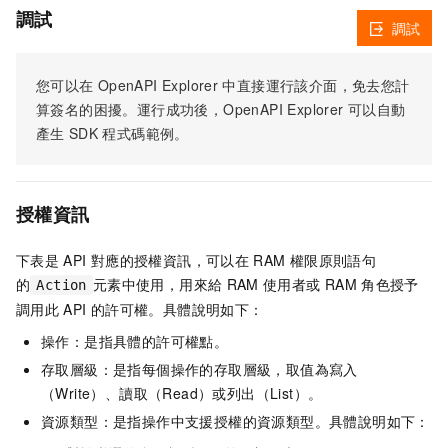
調試
調試
您可以在
OpenAPI Explorer
中直接運行該介面，免去您計
算簽名的困擾。運行成功後，OpenAPI Explorer
可以自動
產生
SDK
程式碼範例。
授權資訊
下表是
API
對應的授權資訊，可以在
RAM
權限原則語句
的
元素中使用，用來給
RAM
使用者或
RAM
角色授予
Action
調用此
API
的許可權。具體說明如下：
操作：是指具體的許可權點。
存取層級：是指每個操作的存取層級，取值為寫入
（Write）、讀取（Read）或列出（List）。
資源類型：是指操作中支援授權的資源類型。具體說明如下：