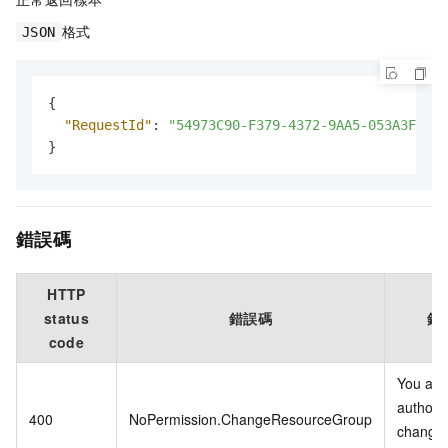
格式
JSON
{
"RequestId"
:
"54973C90-F379-4372-9AA5-053A3F7***
}
錯誤碼
HTTP
status
錯誤碼
錯
code
You are
authori
400
NoPermission.ChangeResourceGroup
change