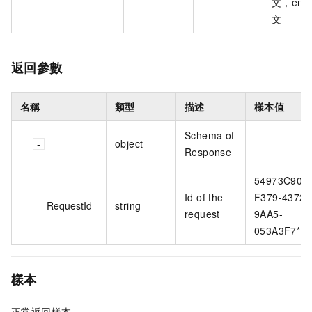
文，en
文
返回參數
名稱
類型
描述
樣本值
Schema of
object
Response
54973C90-
Id of the
F379-4372-
RequestId
string
request
9AA5-
053A3F7****
樣本
正常返回樣本