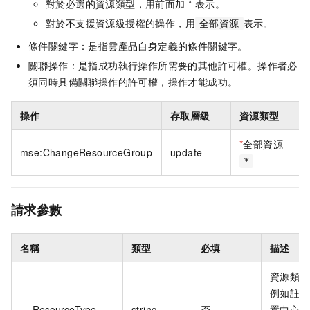
對於必選的資源類型，用前面加 * 表示。
對於不支援資源級授權的操作，用
表示。
全部資源
條件關鍵字：是指雲產品自身定義的條件關鍵字。
關聯操作：是指成功執行操作所需要的其他許可權。操作者必
須同時具備關聯操作的許可權，操作才能成功。
操作
存取層級
資源類型
*
全部資源
mse:ChangeResourceGroup
update
*
請求參數
名稱
類型
必填
描述
資源類型
例如註冊
ResourceType
string
否
置中心叢