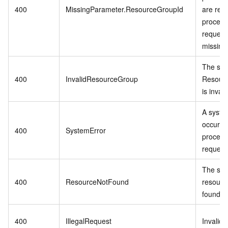
400
MissingParameter.ResourceGroupId
are requ
processi
request
missing
The spe
400
InvalidResourceGroup
Resour
is invali
A syste
occurre
400
SystemError
process
request
The spe
400
ResourceNotFound
resource
found
400
IllegalRequest
Invalid