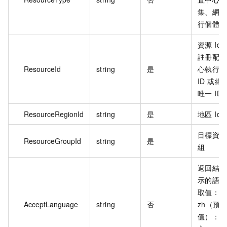
集、網關
行個體
資源 Id
註冊配置
ResourceId
string
是
心執行個
ID 或網
唯一 ID
ResourceRegionId
string
是
地區 Id
目標資源
ResourceGroupId
string
是
組
返回結果
示的語言
取值：
AcceptLanguage
string
否
zh（預
值）：中