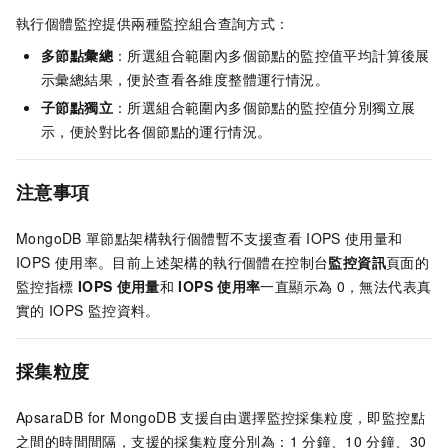
執行個體監控提供兩種監控組合查詢方式：
多節點彙總
：所選組合範圍內多個節點的監控值平均計算後展
示彙總結果，便於查看各維度整體運行情況。
子節點獨立
：所選組合範圍內多個節點的監控值分別獨立展
示，便於對比各個節點的運行情況。
注意事項
MongoDB
單節點架構執行個體暫不支援查看
IOPS
使用量和
IOPS
使用率。目前上述架構的執行個體在控制台
監控資訊
頁面的
監控指標
IOPS
使用量
和
IOPS
使用率
一直顯示為
0，無法代表真
實的
IOPS
監控資料。
採集粒度
ApsaraDB for MongoDB
支援自由選擇監控採集粒度，即監控點
之間的時間間隔，支援的採集粒度分別為：1
分鐘、10
分鐘、30