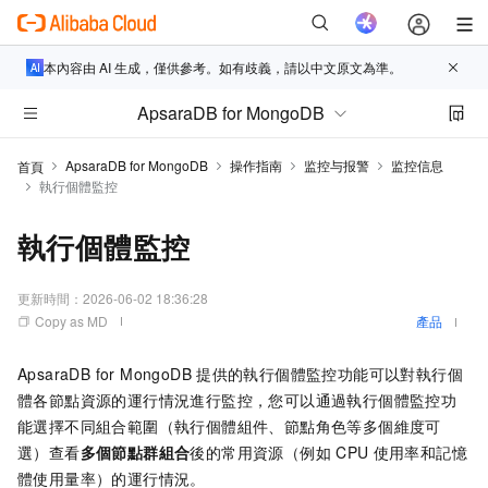
本內容由 AI 生成，僅供參考。如有歧義，請以中文原文為準。
ApsaraDB for MongoDB
ApsaraDB for MongoDB
操作指南
监控与报警
监控信息
首頁
執行個體監控
執行個體監控
更新時間：
2026-06-02 18:36:28
Copy as MD
產品
ApsaraDB for MongoDB
提供的執行個體監控功能可以對執行個
體各節點資源的運行情況進行監控，您可以通過執行個體監控功
能選擇不同組合範圍（執行個體組件、節點角色等多個維度可
選）查看
多個節點群組合
後的常用資源（例如
CPU
使用率和記憶
體使用量率）的運行情況。