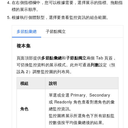
在右側指標欄中，您可以根據需要，選擇展示的指標、拖動指
標的展示順序。
根據執行個體類型，選擇要查看監控資訊的組合範圍。
多節點彙總
子節點獨立
複本集
頁面頂部提供
多節點彙總
和
子節點獨立
兩個
Tab
頁簽，
可切換監控資料的展示模式。此外可通過
列數
設定（預
設為 2）調整監控圖的列布局。
模組
說明
單選或全選
Primary、Secondary
或
Readonly
角色查看對應角色的彙
角色
總監控資訊。
監控圖將展示所選角色下所有節點監
控數值按平均值彙總後的結果。