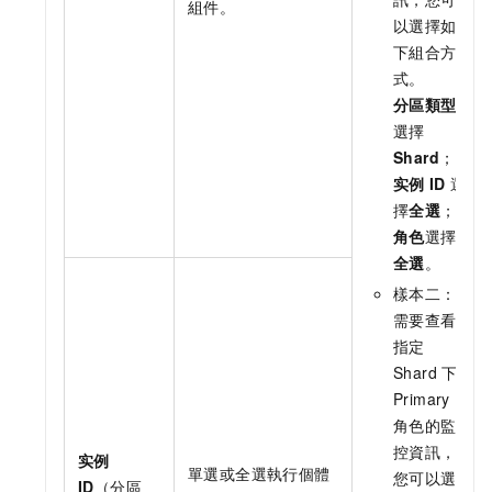
組件。
以選擇如
下組合方
式。
分區類型
選擇
Shard
；
实例
ID
選
擇
全選
；
角色
選擇
全選
。
樣本二：
需要查看
指定
Shard
下
Primary
角色的監
控資訊，
实例
單選或全選執行個體
您可以選
ID
（分區