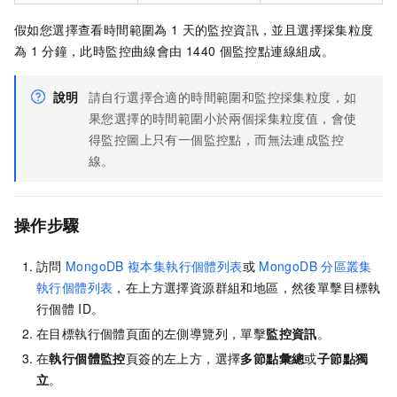
假如您選擇查看時間範圍為
1
天的監控資訊，並且選擇採集粒度
為
1
分鐘，此時監控曲線會由
1440
個監控點連線組成。
說明
請自行選擇合適的時間範圍和監控採集粒度，如
果您選擇的時間範圍小於兩個採集粒度值，會使
得監控圖上只有一個監控點，而無法連成監控
線。
操作步驟
訪問
MongoDB
複本集執行個體列表
或
MongoDB
分區叢集
執行個體列表
，在上方選擇資源群組和地區，然後單擊目標執
行個體
ID。
在目標執行個體頁面的左側導覽列，單擊
監控資訊
。
在
執行個體監控
頁簽的左上方，選擇
多節點彙總
或
子節點獨
立
。