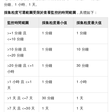
分鐘、1
小時、1
天。
採集粒度可選範圍受限於查看監控的時間範圍
，具體如下：
監控時間範圍
採集粒度最小值
採集粒度最大值
>=1
分鐘 且
1
分鐘
1
分鐘
<=10
分鐘
>10
分鐘 且
1
分鐘
10
分鐘
<=20
分鐘
>20
分鐘 且 <=1
1
分鐘
30
分鐘
小時
>1
小時 且 <=1
1
分鐘
1
小時
天
>1
天 且 <=7
天
30
分鐘
1
天
>7
天 且 <=30
天
1
天
1
天