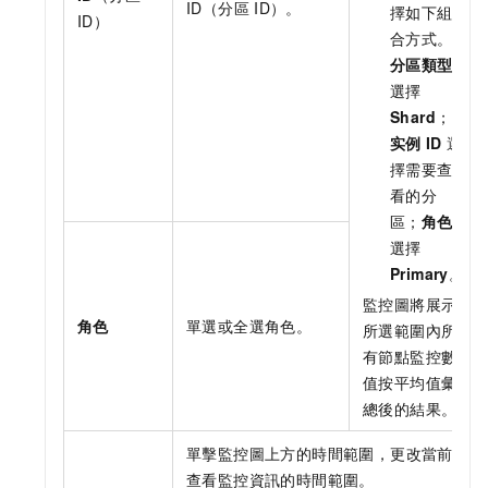
ID（分區
ID）。
擇如下組
ID）
合方式。
分區類型
選擇
Shard
；
实例
ID
選
擇需要查
看的分
區；
角色
選擇
Primary
。
監控圖將展示
角色
單選或全選角色。
所選範圍內所
有節點監控數
值按平均值彙
總後的結果。
單擊監控圖上方的時間範圍，更改當前
查看監控資訊的時間範圍。