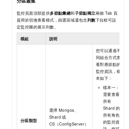
分區叢集
監控頁面頂部提供
多節點彙總
和
子節點獨立
兩個
Tab
頁
簽用於切換查看模式，篩選區域還包含
列數
下拉框可設
定監控圖的展示列數。
模組
說明
您可以通過不
同組合方式查
看對應節點的
監控資訊，樣
本如下：
樣本一：
需要查看
所有
Shard
的
選擇
Mongos、
所有角色
Shard
或
分區類型
的監控資
CS（ConfigServer）
訊，您可