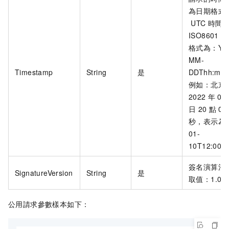
為日期格式
UTC
時間
ISO8601
標
格式為：YYY
MM-
Timestamp
String
是
DDThh:mm
例如：北京
2022
年
01
日
20
點
00
秒，表示為
01-
10T12:00:
簽名演算法
SignatureVersion
String
是
取值：1.0。
公用請求參數樣本如下：