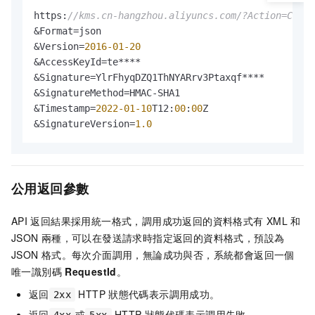
https
:
//kms.cn-hangzhou.aliyuncs.com/?Action=Creat
&Format=json

&Version=
2016
-01
-20
&AccessKeyId=te****

&Signature=YlrFhyqDZQ1ThNYARrv3Ptaxqf****

&SignatureMethod=HMAC-SHA1

&Timestamp=
2022
-01
-10
T12
:
00
:
00
Z

&SignatureVersion=
1.0
公用返回參數
API
返回結果採用統一格式，調用成功返回的資料格式有
XML
和
JSON
兩種，可以在發送請求時指定返回的資料格式，預設為
JSON
格式。每次介面調用，無論成功與否，系統都會返回一個
唯一識別碼
RequestId
。
返回
HTTP
狀態代碼表示調用成功。
2xx
返回
或
HTTP
狀態代碼表示調用失敗。