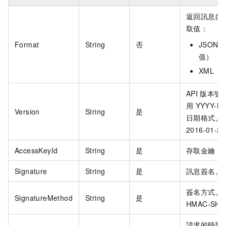
返回訊息的
取值：
Format
String
否
JSON
值）
XML
API
版本號
用
YYYY-M
Version
String
是
日期格式。
2016-01-2
AccessKeyId
String
是
存取金鑰
I
Signature
String
是
訊息簽名。
簽名方式。
SignatureMethod
String
是
HMAC-SH
請求的時間