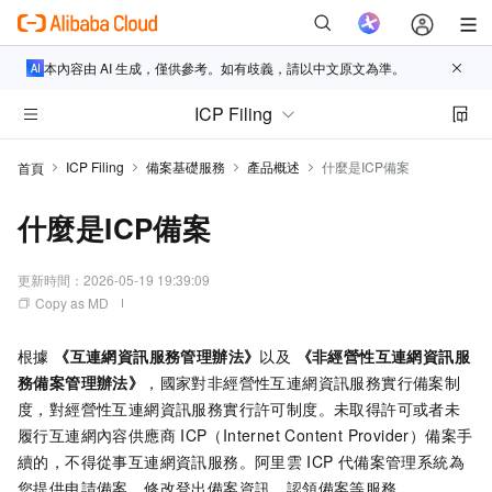
本內容由 AI 生成，僅供參考。如有歧義，請以中文原文為準。
ICP Filing
ICP Filing
備案基礎服務
產品概述
什麼是ICP備案
首頁
什麼是ICP備案
更新時間：
2026-05-19 19:39:09
Copy as MD
根據
《互連網資訊服務管理辦法》
以及
《非經營性互連網資訊服
務備案管理辦法》
，國家對非經營性互連網資訊服務實行備案制
度，對經營性互連網資訊服務實行許可制度。未取得許可或者未
履行互連網內容供應商
ICP（Internet Content Provider）備案手
續的，不得從事互連網資訊服務。阿里雲
ICP
代備案管理系統為
您提供申請備案、修改登出備案資訊、認領備案等服務。