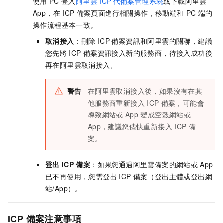
使用
PC
登入
阿里雲
ICP
代備案管理系統
或下載阿里雲
App，在
ICP
備案頁面進行相關操作，移動端和
PC
端的
操作流程基本一致。
取消接入
：刪除
ICP
備案資訊和阿里雲的關聯，建議
您先將
ICP
備案資訊接入新的服務商，待接入成功後
再在阿里雲取消接入。
警告
在阿里雲取消接入後，如果沒有在其
他服務商重新接入
ICP
備案，可能會
導致網站或
App
變成空殼網站或
App，建議您儘快重新接入
ICP
備
案。
登出
ICP
備案
：如果您通過阿里雲備案的網站或
App
已不再使用，您需登出
ICP
備案（登出主體或登出網
站/App）。
ICP
備案注意事項