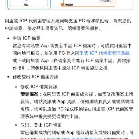
阿里雲
ICP
代備案管理系統同時支援
PC
端和移動端，為您提供
申請備案、修改登出備案資訊、認領備案等服務。
申請
ICP
備案
當您有網站或
App
需要新申請
ICP
備案時，可購買阿里雲
中
國內地
伺服器，並使用
PC
登入
阿里雲
ICP
代備案管理系統
或下載阿里雲
App，在備案頁面進行
ICP
備案申請。
具體操
作指引，請參見阿里雲中國站
ICP
備案協助文檔。
修改登出
ICP
備案資訊
修改
ICP
備案資訊
變更備案
：在阿里雲
ICP
備案成功後，如需修改備案主體
資訊、網站資訊或
App
資訊，例如網站負責人或網站網域
名稱，您可以通過
PC
端或移動端在阿里雲
ICP
代備案管
理系統中提交變更備案的申請。
取消、登出
ICP
備案
當已備案成功的網站或
App
需取消接入或登出備案時，可