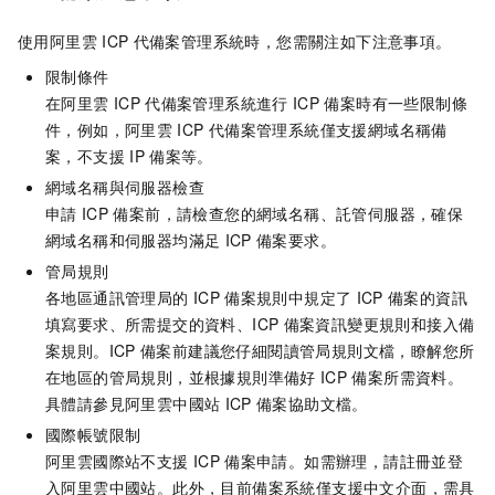
使用阿里雲
ICP
代備案管理系統時，您需關注如下注意事項。
限制條件
在阿里雲
ICP
代備案管理系統進行
ICP
備案時有一些限制條
件，例如，阿里雲
ICP
代備案管理系統僅支援網域名稱備
案，不支援
IP
備案等。
網域名稱與伺服器檢查
申請
ICP
備案前，請檢查您的網域名稱、託管伺服器，確保
網域名稱和伺服器均滿足
ICP
備案要求。
管局規則
各地區通訊管理局的
ICP
備案規則中規定了
ICP
備案的資訊
填寫要求、所需提交的資料、ICP
備案資訊變更規則和接入備
案規則。ICP
備案前建議您仔細閱讀管局規則文檔，瞭解您所
在
地區
的管局規則，並根據規則準備好
ICP
備案所需資料。
具體請參見
阿里雲中國站
ICP
備案協助文檔
。
國際帳號限制
阿里雲國際站不支援
ICP
備案申請。如需辦理，請註冊並登
入阿里雲中國站。此外，目前備案系統僅支援中文介面，需具