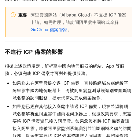
重要
阿里雲國際站（Alibaba Cloud）不支援
ICP
備案
申請。如需辦理，請訪問阿里雲中國站或瞭解
GoChina
備案管家
。
不進行
ICP
備案的影響
根據上述政策規定，解析至
中國內地
伺服器的網站、App
等服
務，必須完成
ICP
備案才可對外提供服務。
如果您未在阿里雲提交過
ICP
備案，直接將網域名稱解析至
阿里雲
中國內地
伺服器上，將被阿里雲監測系統識別並阻斷網
域名稱的訪問服務，提示您需先完成備案操作。
如果您已經在其他接入商處申請過
ICP
備案，現在希望將網
域名稱解析至阿里雲
中國內地
伺服器上，根據政策要求，您需
要將
ICP
備案資訊接入阿里雲。如果您沒有將
ICP
備案資訊
接入阿里雲，將被阿里雲監測系統識別並阻斷網域名稱的訪問
服務，提示您需要將
ICP
備案資訊接入阿里雲。具體操作請