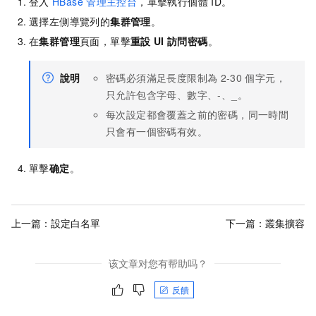
登入
HBase
管理主控台
，單擊執行個體
ID。
選擇左側導覽列的
集群管理
。
在
集群管理
頁面，單擊
重設
UI
訪問密碼
。
說明
密碼必須滿足長度限制為
2-30
個字元，
只允許包含字母、數字、-、_。
每次設定都會覆蓋之前的密碼，同一時間
只會有一個密碼有效。
單擊
确定
。
上一篇：
設定白名單
下一篇：
叢集擴容
该文章对您有帮助吗？
反饋