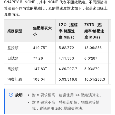
SNAPPY
和
NONE，其中
NONE
代表不開啟壓縮。不同壓縮演
算法在不同情境的壓縮比，及解壓速度對比如下，都是來自線上
真實情境。
LZO（壓縮
ZSTD（壓
L
無壓縮表大
業務類型
率/解壓速
縮率/解壓速
率
小
度
MB/s）
度
MB/s）
M
監控類
419.75T
5.82/372
13.09/256
5
日誌類
77.26T
4.11/333
6.0/287
4
風控類
147.83T
4.29/297.7
5.93/270
4
消費記錄
108.04T
5.93/316.8
10.51/288.3
5
說明
對
rt
要求極高，建議使用
lz4
壓縮演算法。
對
rt
要求不高，特別是監控、物聯網等情
境，建議使用
zstd
壓縮演算法。