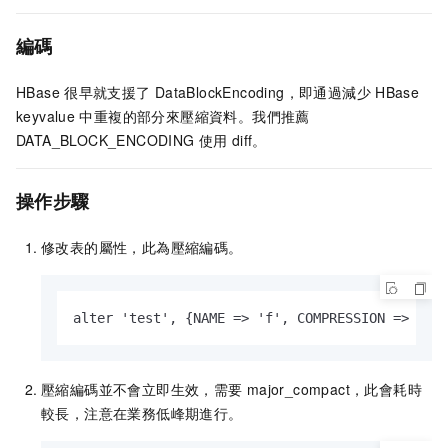
編碼
HBase
很早就支援了
DataBlockEncoding，即通過減少
HBase
keyvalue
中重複的部分來壓縮資料。我們推薦
DATA_BLOCK_ENCODING
使用
diff。
操作步驟
修改表的屬性，此為壓縮編碼。
alter 'test', {NAME => 'f', COMPRESSION => 'lz
壓縮編碼並不會立即生效，需要
major_compact，此會耗時
較長，注意在業務低峰期進行。