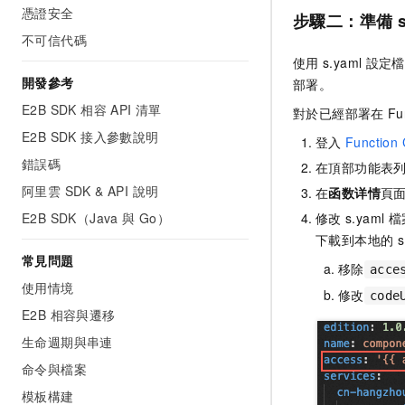
憑證安全
步驟二：準備
不可信代碼
使用
s.yaml
設定檔
開發參考
部署。
E2B SDK 相容 API 清單
對於已經部署在
Fu
E2B SDK 接入參數說明
登入
Function
錯誤碼
在頂部功能表
阿里雲 SDK & API 說明
在
函数详情
頁
修改
s.yaml
檔
E2B SDK（Java 與 Go）
下載到本地的
s
常見問題
移除
acce
使用情境
修改
code
E2B 相容與遷移
生命週期與串連
命令與檔案
模板構建