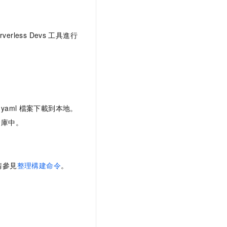
rverless Devs
工具進行
.yaml
檔案下載到本地。
倉庫中。
請參見
整理構建命令
。