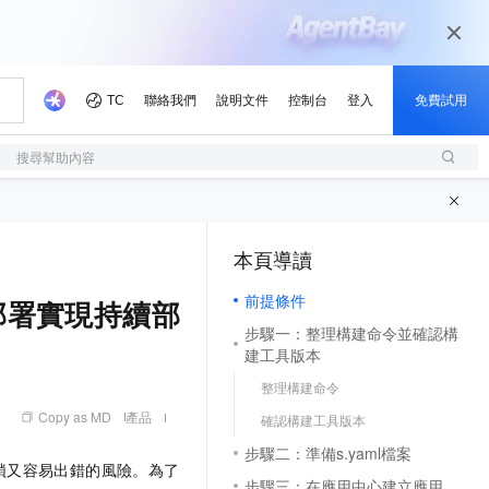
搜尋幫助內容
本頁導讀
（1, M）
前提條件
心部署實現持續部
步驟一：整理構建命令並確認構
建工具版本
整理構建命令
Copy as MD
產品
確認構建工具版本
步驟二：準備s.yaml檔案
瑣又容易出錯的風險。為了
步驟三：在應用中心建立應用