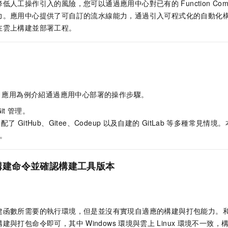
降低人工操作引入的風險，您可以通過應用中心對已有的
Function Com
力。應用中心提供了可自訂的流水線能力，通過引入可程式化的自動化
在雲上構建並部署工程。
應用為例介紹通過應用中心部署的操作步驟。
it
管理。
適配了
GitHub、Gitee、Codeup
以及自建的
GitLab
等多種常見情境。
。
構建命令並確認構建工具版本
建函數所需要的執行環境，但是並沒有實現自適應的構建與打包能力。
構建與打包命令即可，其中
Windows
環境與雲上
Linux
環境不一致，