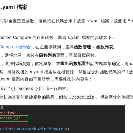
s.yaml
檔案
可以全量定義函數，推薦您在代碼倉庫中放置
s.yaml
檔案，並使用
Se
nction Compute
的存量函數，準備
s.yaml
檔案的步驟如下：
 Compute
控制台
，在左側導覽列，選擇
函数管理
>
函数列表
。
列，選擇地區，然後在
函数列表
頁面，單擊目標函數。
面，選擇
代码
頁簽，依次單擊
，在
匯出函數配置
對話方塊單擊
确定
，將
s
案，將修改後的
s.yaml
檔案放在根目錄，然後提交到函數代碼的
Git
.yaml
檔案內容如下圖所示，需要修改的內容為：
這一行內容。
ss: '{{ access }}'
為真實的構建產物的路徑，例如
。構建產物的路徑
Uri
./code.zip