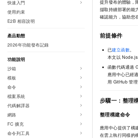
提升發布的體驗，
快速入門
擷取持續部署的能
使用約束
確認能力，協助您
E2B 相容說明
前提條件
產品動態
2026年功能發布記錄
已
建立函數
。
本文以
Node.js
功能說明
函數代碼通過
G
沙箱
應用中心已經
模板
用
GitHub
管理
命令
檔案系統
步驟一：整理
代碼解譯器
整理構建命令
網路
FC 擴充
應用中心提供了構
命令列工具
在雲上執行同樣的