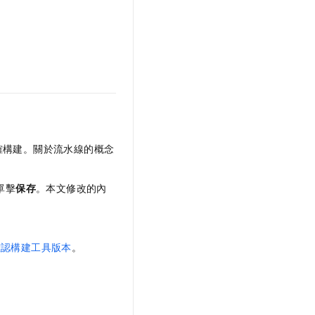
確構建。關於流水線的概念
單擊
保存
。本文修改的內
確認構建工具版本
。