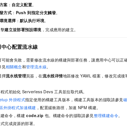
方案
：
自定义配置
。
發方式
：
Push
到指定分支觸發
。
環境選擇
：
默认执行环境
。
單擊
建立並部署預設環境
，完成應用的建立。
用中心配置流水線
署可能會失敗，需要修改流水線的構建與部署任務，讓應用中心可以正
參見
相關概念
和
管理流水線
。
選擇
流水线管理
頁簽，在
流水线详情
地區修改
YAML
檔案，修改完成後
掛程式初始化
Serverless Devs
工具並拉取代碼。
etup
外掛程式
指定使用的構建工具版本，構建工具版本的擷取請參見
區外掛程式加速構建
，配置緩衝路徑，加速
NPM
構建。
構建命令，構建
code.zip
包。構建命令的擷取請參見
整理構建命令
。
程式完成資源的部署。