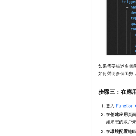
如果需要描述多個
如何聲明多個函數
步驟三：在應
登入
Function
在
创建应用
頁
如果您的賬戶
在
環境配置
地