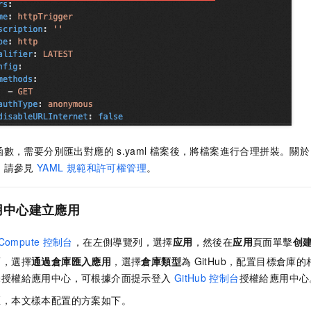
函數，需要分別匯出對應的
s.yaml
檔案後，將檔案進行合理拼裝。關於
，請參見
YAML
規範和許可權管理
。
用中心建立應用
 Compute
控制台
，在左側導覽列，選擇
应用
，然後在
应用
頁面單擊
创
面，選擇
通過倉庫匯入應用
，選擇
倉庫類型
為
GitHub，配置目標倉庫
未授權給應用中心，可根據介面提示登入
GitHub
控制台
授權給應用中心
區，本文樣本配置的方案如下。