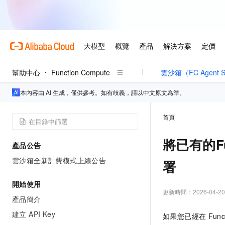
幫助中心
Function Compute
雲沙箱（FC Agent S
本內容由 AI 生成，僅供參考。如有歧義，請以中文原文為準。
首頁
將已有的F
產品公告
雲沙箱全新計費模式上線公告
署
開始使用
更新時間：
2026-04-20
產品簡介
建立 API Key
如果您已經在
Func