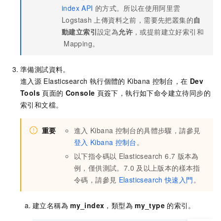
index API
的方式。所以在使用阿里雲
Logstash
上傳資料之前，需要先把叢集的
自
動建立索引
設定為
允许
，或提前建立好索引和
Mapping。
準備測試資料。
進入源
Elasticsearch
執行個體的
Kibana
控制台，在
Dev
Tools
頁面的
Console
頁簽下，執行如下命令建立待同步的
索引和文檔。
重要
進入
Kibana
控制台的具體步驟，請參見
登入
Kibana
控制台
。
以下指令碼以
Elasticsearch 6.7
版本為
例，僅供測試。7.0
及以上版本的樣本指
令碼，請參見
Elasticsearch
快速入門
。
建立名稱為
my_index
，類型為
my_type
的索引。