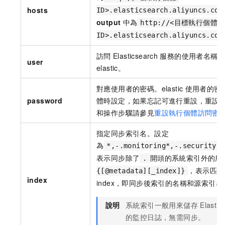
hosts
ID>.elasticsearch.aliyuncs.com
output
中為
http://<目標執行個體
ID>.elasticsearch.aliyuncs.com
訪問
Elasticsearch
服務的使用者名稱，
user
elastic。
對應使用者的密碼。elastic
使用者的密
password
體時設定，如果忘記可進行重設，重設
和操作步驟請參見
重設執行個體訪問密
指定同步索引名。設定
為
*,-.monitoring*,-.security*,
表示同步除了
開頭的系統索引外的所
.
，表示匹配
{[@metadata][_index]}
index
index，即同步後索引的名稱和源索引
說明
系統索引一般用來儲存
Elastic
的監控日誌，無需同步。