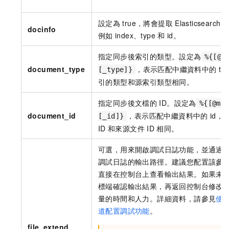
設定為
true，將會提取
Elasticsearch
docinfo
例如
index、type
和
id。
指定同步後索引的類型。設定為
%{[@m
document_type
，表示匹配中繼資料中的
t
[_type]}
引的類型和源索引類型相同。
指定同步後文檔的
ID。設定為
%{[@me
document_id
，表示匹配中繼資料中的
id
[_id]}
ID
和來源文件
ID
相同。
可選，用來開啟調試日誌功能，並通過
調試日誌的輸出路徑。建議您配置該參
直接在控制台上查看輸出結果。如果未
標端確認輸出結果，再返回控制台修改
量的時間和人力。詳細資料，請參見
使
道配置調試功能
。
file_extend