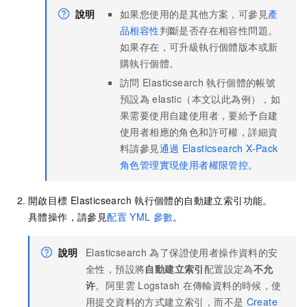
說明
如果您使用的是其他方案，可參見
產
品相容性
判斷是否存在相容性問題。
如果存在，可升級執行個體版本或新
購執行個體。
訪問
Elasticsearch
執行個體的帳號
預設為
elastic（本文以此為例），如
果需要使用自建使用者，要給予自建
使用者相應的角色和許可權，詳細資
料請參見
通過
Elasticsearch X-Pack
角色管理實現使用者權限管控
。
開啟目標
Elasticsearch
執行個體的自動建立索引功能。
具體操作，請參見
配置
YML
參數
。
說明
Elasticsearch
為了保證使用者操作資料的安
全性，預設將
自動建立索引
配置設定為
不允
许
。阿里雲
Logstash
在傳輸資料的時候，使
用提交資料的方式建立索引，而不是
Create