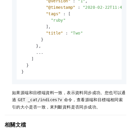
"@version"
:
"1"
,
"@timestamp"
:
"2020-02-22T11:45:5
"tags"
:
[
"ruby"
]
,
"title"
:
"Two"
}
}
,
      ...

]
}
}
如果源端和目標端資料一致，表示資料同步成功。您也可以通
過
命令，查看源端和目標端相同索
GET _cat/indices?v
引的大小是否一致，來判斷資料是否同步成功。
相關文檔