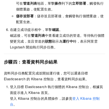
可在
管道列表
地區，單擊
操作
列下的
立即部署
，觸發執行
個體重啟，使配置生效。
儲存並部署
：儲存並且部署後，會觸發執行個體重啟，使
配置生效。
在建立成功提示框中，單擊
確認
。
確認後，可在
管道列表
中查看建立成功的管道。等待執行個體
變更完成，並且管道的
狀態
顯示為
運行中
時，表示阿里雲
Logstash
開始執行同步任務。
步驟四：查看資料同步結果
資料同步任務配置完成並開始運行後，您可以通過目標
Elasticsearch
的
Kibana
控制台，查看資料同步結果。
登入目標
Elasticsearch
執行個體的
Kibana
控制台，根據頁
面提示進入
Kibana
首頁。
登入
Kibana
控制台的具體操作，請參見
登入
Kibana
控制
台
。