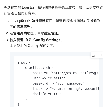
等到建立的
Logstash
執行個體狀態變為
正常
後，您可以建立並運
行管道任務同步資料。
在
LogStash
執行個體
頁面，單擊目標執行個體右側
操作
列
下的
管道管理
。
在
管道列表
地區，單擊
建立管道
。
輸入
管道
ID
和
Config Settings
。
本文使用的
Config
配置如下。
input {

    elasticsearch {

        hosts => ["http://es-cn-0pp1f1y5g000h**
        user => "elastic"

        password => "your_password"

        index => "*,-.monitoring*,-.security*,-
        docinfo => true

    }

}
