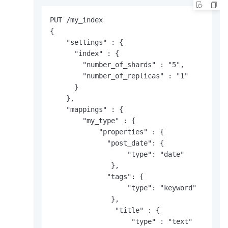
PUT /my_index

{

    "settings" : {

      "index" : {

        "number_of_shards" : "5",

        "number_of_replicas" : "1"

      }

    },

    "mappings" : {

        "my_type" : {

            "properties" : {

              "post_date": {          

                   "type": "date"       

               },

              "tags": {

                   "type": "keyword"

               },

                "title" : {

                    "type" : "text"
