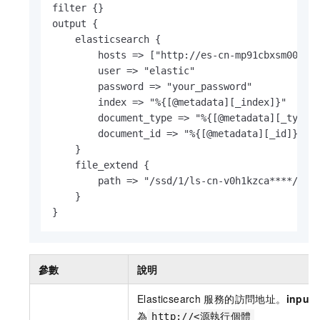
filter {}

output {

    elasticsearch {

        hosts => ["http://es-cn-mp91cbxsm000c**
        user => "elastic"

        password => "your_password"

        index => "%{[@metadata][_index]}"

        document_type => "%{[@metadata][_type]}
        document_id => "%{[@metadata][_id]}"

    }

    file_extend {

        path => "/ssd/1/ls-cn-v0h1kzca****/logs
    }

}
參數
說明
Elasticsearch
服務的訪問地址。
input
為
http://<源執行個體