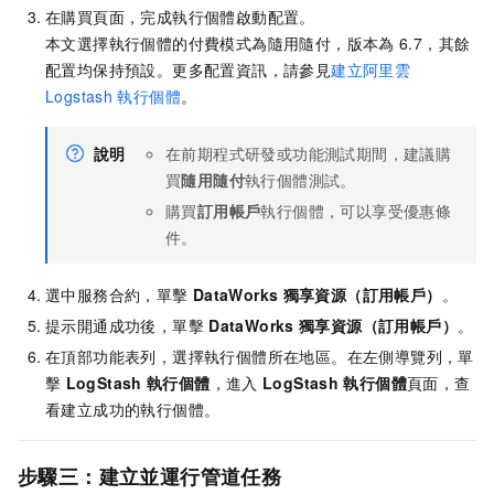
在購買頁面，完成執行個體啟動配置。
本文選擇執行個體的付費模式為隨用隨付，版本為
6.7，其餘
配置均保持預設。更多配置資訊，請參見
建立阿里雲
Logstash
執行個體
。
說明
在前期程式研發或功能測試期間，建議購
買
隨用隨付
執行個體測試。
購買
訂用帳戶
執行個體，可以享受優惠條
件。
選中服務合約，單擊
DataWorks
獨享資源（訂用帳戶）
。
提示開通成功後，單擊
DataWorks
獨享資源（訂用帳戶）
。
在頂部功能表列，選擇執行個體所在地區。在左側導覽列，單
擊
LogStash
執行個體
，進入
LogStash
執行個體
頁面，查
看建立成功的執行個體。
步驟三：建立並運行管道任務