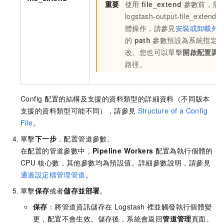
重要
使用
file_extend
參數前，需
logstash-output-file_extend
體操作，請參見
安裝或卸載外
的
path
參數預設為系統指定
改。您也可以單擊
開啟配置調
路徑。
Config
配置的結構及支援的資料類型的詳細資料（不同版本
支援的資料類型可能不同），請參見
Structure of a Config
File
。
單擊
下一步
，配置管道參數。
在配置的管道參數中，
Pipeline Workers
配置為執行個體的
CPU
核心數，其他參數均為預設值。詳細參數說明，請參見
通過設定檔管理管道
。
單擊
保存
或者
儲存並部署
。
保存
：將管道資訊儲存在
Logstash
裡並觸發執行個體變
更，配置不會生效。儲存後，系統會返回
管道管理
頁面。