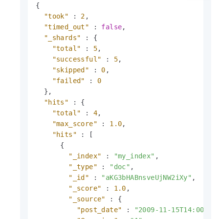
{
"took"
:
2
,
"timed_out"
:
false
,
"_shards"
:
{
"total"
:
5
,
"successful"
:
5
,
"skipped"
:
0
,
"failed"
:
0
}
,
"hits"
:
{
"total"
:
4
,
"max_score"
:
1.0
,
"hits"
:
[
{
"_index"
:
"my_index"
,
"_type"
:
"doc"
,
"_id"
:
"aKG3bHABnsveUjNW2iXy"
,
"_score"
:
1.0
,
"_source"
:
{
"post_date"
:
"2009-11-15T14:00:00