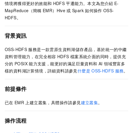
情境將獲得更好的效能和
HDFS
平遷能力。本文為您介紹
E-
MapReduce（簡稱
EMR）Hive
或
Spark
如何操作
OSS-
HDFS。
背景資訊
OSS-HDFS
服務是一款雲原生資料湖儲存產品，基於統一的中繼
資料管理能力，在完全相容
HDFS
檔案系統介面的同時，提供充
分的
POSIX
能力支援，能更好的滿足巨量資料和
AI
領域豐富多
樣的資料湖計算情境，詳細資料請參見
什麼是
OSS-HDFS
服務
。
前提條件
已在
EMR
上建立叢集，具體操作請參見
建立叢集
。
操作流程