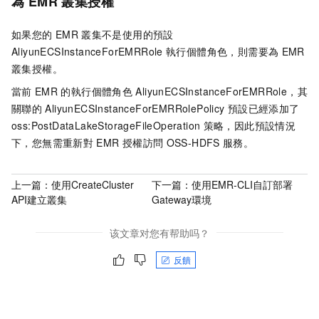
為
EMR
叢集授權
如果您的
EMR
叢集不是使用的預設
AliyunECSInstanceForEMRRole
執行個體角色，則需要為
EMR
叢集授權。
當前
EMR
的執行個體角色
AliyunECSInstanceForEMRRole，其
關聯的
AliyunECSInstanceForEMRRolePolicy
預設已經添加了
oss:PostDataLakeStorageFileOperation
策略，因此預設情況
下，您無需重新對
EMR
授權訪問
OSS-HDFS
服務。
上一篇：
使用CreateCluster
下一篇：
使用EMR-CLI自訂部署
API建立叢集
Gateway環境
该文章对您有帮助吗？
反饋