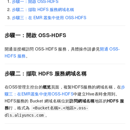
步驟一：開啟
OSS-HDFS
步驟二：擷取
HDFS
服務網域名稱
步驟三：在
EMR
叢集中使用
OSS-HDFS
步驟一：開啟
OSS-HDFS
開通並授權訪問
OSS-HDFS
服務，具體操作請參見
開通
OSS-
HDFS
服務
。
步驟二：擷取
HDFS
服務網域名稱
在OSS管理主控台的
概览
頁面，複製HDFS服務的網域名稱，在
步
驟三：在EMR叢集中使用OSS-HDFS
中建立Hive表時會用到。
HDFS服務的 Bucket 網域名稱位於
訪問網域名稱
地區的
HDFS
服
務
行，格式為
<Bucket名稱>.<地區>.oss-
。
dls.aliyuncs.com