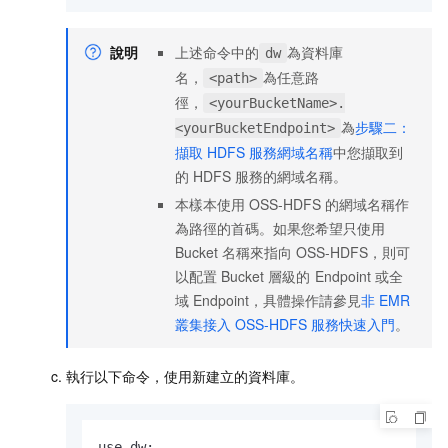
說明
上述命令中的
為資料庫
dw
名，
為任意路
<path>
徑，
<yourBucketName>.
為
步驟二：
<yourBucketEndpoint>
擷取
HDFS
服務網域名稱
中您擷取到
的
HDFS
服務的網域名稱。
本樣本使用
OSS-HDFS
的網域名稱作
為路徑的首碼。如果您希望只使用
Bucket
名稱來指向
OSS-HDFS，則可
以配置
Bucket
層級的
Endpoint
或全
域
Endpoint，具體操作請參見
非
EMR
叢集接入
OSS-HDFS
服務快速入門
。
執行以下命令，使用新建立的資料庫。
use dw;