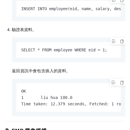
INSERT INTO employee(eid, name, salary, destin
驗證表資料。
SELECT * FROM employee WHERE eid = 1;
返回資訊中會包含插入的資料。
OK

1       liu hua 100.0

Time taken: 12.379 seconds, Fetched: 1 row(s