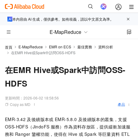
本內容由 AI 生成，僅供參考。如有歧義，請以中文原文為準。
E-MapReduce
E-MapReduce
EMR on ECS
最佳實務
資料分析
首頁
在EMR Hive或Spark中訪問OSS-HDFS
在EMR Hive或Spark中訪問OSS-
HDFS
更新時間：
2026-06-02 18:58:56
Copy as MD
產品
EMR-3.42
及後續版本或
EMR-5.8.0
及後續版本的叢集，支援
OSS-HDFS（JindoFS
服務）作為資料存放區，提供緩衝加速服
務和
Ranger
鑒權功能，使得在
Hive
或
Spark
等巨量資料
ETL