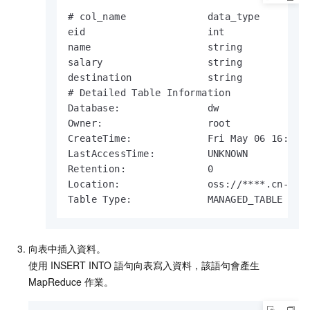
# col_name              data_type         
eid                     int

name                    string

salary                  string

destination             string

# Detailed Table Information

Database:               dw

Owner:                  root

CreateTime:             Fri May 06 16:40:0
LastAccessTime:         UNKNOWN

Retention:              0

Location:               oss://****.cn-hang
Table Type:             MANAGED_TABLE
向表中插入資料。
使用
INSERT INTO
語句向表寫入資料，該語句會產生
MapReduce
作業。