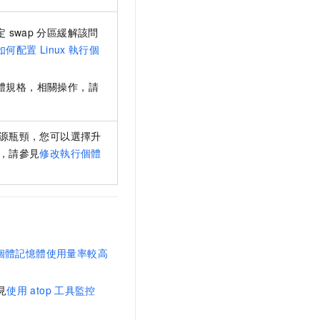
定
swap
分區緩解該問
如何配置
Linux
執行個
體規格，相關操作，請
。
源瓶頸，您可以選擇升
，請參見
修改執行個體
個體記憶體使用量率較高
見
使用
atop
工具監控