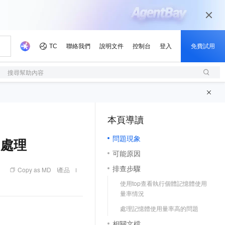
搜尋幫助內容
本頁導讀
（1, M）
問題現象
與處理
可能原因
排查步驟
Copy as MD
產品
使用top查看執行個體記憶體使用
量率情況
處理記憶體使用量率高的問題
相關文檔