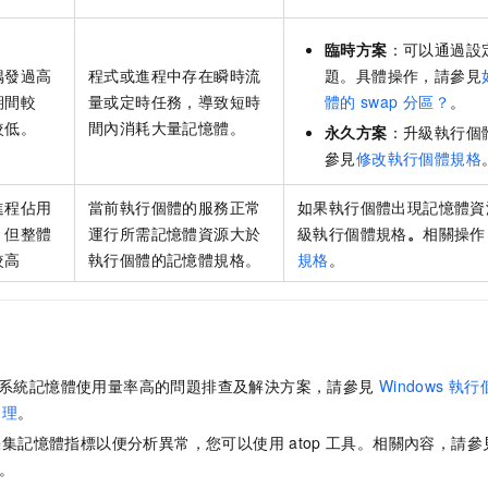
臨時方案
：可以通過設
偶發過高
程式或進程中存在瞬時流
題。具體操作，請參見
期間較
量或定時任務，導致短時
體的
swap
分區？
。
較低。
間內消耗大量記憶體。
永久方案
：升級執行個
參見
修改執行個體規格
進程佔用
當前執行個體的服務正常
如果執行個體出現記憶體資
，但整體
運行所需記憶體資源大於
級執行個體規格
。
相關操作
較高
執行個體的記憶體規格。
規格
。
系統記憶體使用量率高的問題排查及解決方案，請參見
Windows
執行
處理
。
採集記憶體指標以便分析異常，您可以使用
atop
工具。相關內容，請參
。