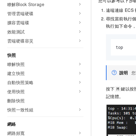
您可以參考以下步
瞭解Block Storage
遠端連線
ECS
管理雲端硬碟
尋找當前執行
擴容雲端碟
執行如下命令
效能測試
雲端硬碟容災
top
快照
瞭解快照
說明
您
建立快照
自動快照策略
按下
鍵以按
M
使用快照
記憶體。
刪除快照
快照一致性組
網絡
網路頻寬