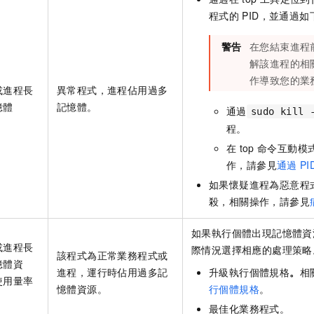
程式的
PID，並通過
警告
在您結束進程
解該進程的相
作導致您的業
或進程長
異常程式，進程佔用過多
憶體
記憶體。
通過
sudo kill 
程。
在
top
命令互動模
作，請參見
通過
PI
如果懷疑進程為惡意程
殺，相關操作，請參見
如果執行個體出現記憶體資
或進程長
際情況選擇相應的處理策略
該程式為正常業務程式或
憶體資
進程，運行時佔用過多記
升級執行個體規格
。
相
使用量率
憶體資源。
行個體規格
。
最佳化業務程式。