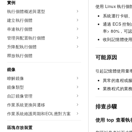
實例
使用
Linux
執行個
執行個體概述與選型
系統運行卡頓
建立執行個體
通過
ECS
控制
串連執行個體
率> 80%，
管理與配置執行個體
收到記憶體使
升降配執行個體
釋放執行個體
可能原因
鏡像
引起記憶體使用量
瞭解鏡像
異常的進程或
鏡像類型
業務程式的業
自訂鏡像管理
作業系統更換與遷移
排查步驟
作業系統維護周期和EOL應對方案
使用
top
查看執
區塊存放裝置