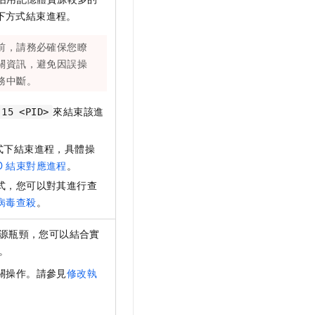
如下方式結束進程。
前，請務必確保您瞭
關資訊，避免因誤操
務中斷。
來結束該進
-15 <PID>
式下結束進程，具體操
D
結束對應進程
。
式，您可以對其進行查
病毒查殺
。
源瓶頸，您可以結合實
。
關操作。請參見
修改執