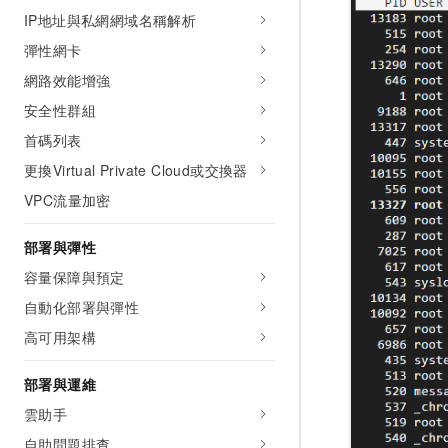
IP地址與私網網域名稱解析
彈性網卡
網路效能增強
安全性群組
首碼列表
更換Virtual Private Cloud或交換器
VPC流量加密
部署與彈性
容量保障與預定
自動化部署與彈性
高可用架構
部署與運維
雲助手
自助問題排查