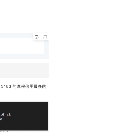
。
13183
的進程佔用最多的