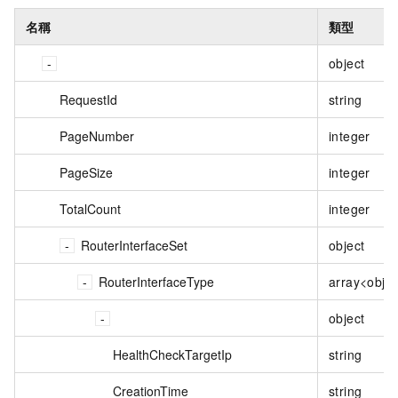
名稱
類型
object
RequestId
string
PageNumber
integer
PageSize
integer
TotalCount
integer
RouterInterfaceSet
object
RouterInterfaceType
array<obje
object
HealthCheckTargetIp
string
CreationTime
string