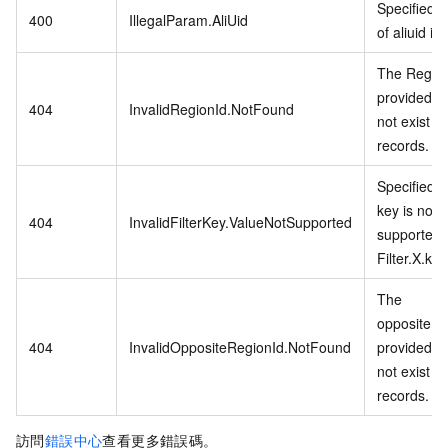
Specified v
400
IllegalParam.AliUid
of aliuid inv
The Regio
provided d
404
InvalidRegionId.NotFound
not exist in
records.
Specified fi
key is not
404
InvalidFilterKey.ValueNotSupported
supported:
Filter.X.key
The
oppositeRe
404
InvalidOppositeRegionId.NotFound
provided d
not exist in
records.
訪問
錯誤中心
查看更多錯誤碼。