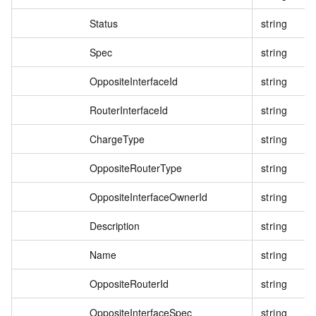
Status
string
Spec
string
OppositeInterfaceId
string
RouterInterfaceId
string
ChargeType
string
OppositeRouterType
string
OppositeInterfaceOwnerId
string
Description
string
Name
string
OppositeRouterId
string
OppositeInterfaceSpec
string