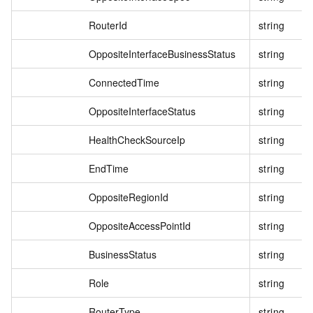
RouterId
string
OppositeInterfaceBusinessStatus
string
ConnectedTime
string
OppositeInterfaceStatus
string
HealthCheckSourceIp
string
EndTime
string
OppositeRegionId
string
OppositeAccessPointId
string
BusinessStatus
string
Role
string
RouterType
string