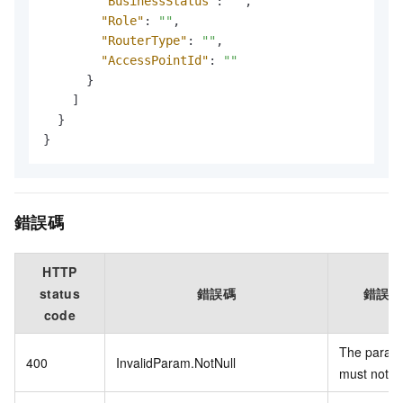
"BusinessStatus"
:
""
,
"Role"
:
""
,
"RouterType"
:
""
,
"AccessPointId"
:
""
}
]
}
}
錯誤碼
HTTP
status
錯誤碼
錯誤資
code
The param
400
InvalidParam.NotNull
must not be