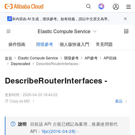
本內容由 AI 生成，僅供參考。如有歧義，請以中文原文為準。
Elastic Compute Service
操作指南
開發參考
個人版快速入門
常見問題
動態與
Elastic Compute Service
開發參考
API參考
API目錄
首頁
Deprecated
DescribeRouterInterfaces -
DescribeRouterInterfaces -
更新時間：
2026-04-20 18:44:22
Copy as MD
產品
說明
目前該
API
介面已標記為棄用，推薦使用替代
API：
Vpc(2016-04-28) -