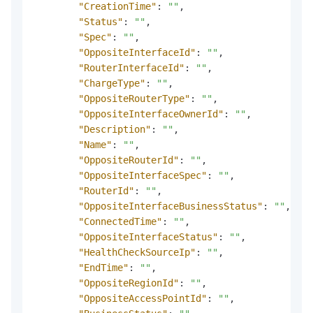
"CreationTime"
:
""
,
"Status"
:
""
,
"Spec"
:
""
,
"OppositeInterfaceId"
:
""
,
"RouterInterfaceId"
:
""
,
"ChargeType"
:
""
,
"OppositeRouterType"
:
""
,
"OppositeInterfaceOwnerId"
:
""
,
"Description"
:
""
,
"Name"
:
""
,
"OppositeRouterId"
:
""
,
"OppositeInterfaceSpec"
:
""
,
"RouterId"
:
""
,
"OppositeInterfaceBusinessStatus"
:
""
,
"ConnectedTime"
:
""
,
"OppositeInterfaceStatus"
:
""
,
"HealthCheckSourceIp"
:
""
,
"EndTime"
:
""
,
"OppositeRegionId"
:
""
,
"OppositeAccessPointId"
:
""
,