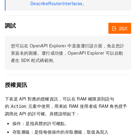
DescribeRouterInterfaces
。
調試
調試
您可以在
OpenAPI Explorer
中直接運行該介面，免去您計
算簽名的困擾。運行成功後，OpenAPI Explorer
可以自動
產生
SDK
程式碼範例。
授權資訊
下表是
API
對應的授權資訊，可以在
RAM
權限原則語句
的
元素中使用，用來給
RAM
使用者或
RAM
角色授予
Action
調用此
API
的許可權。具體說明如下：
操作：是指具體的許可權點。
存取層級：是指每個操作的存取層級，取值為寫入