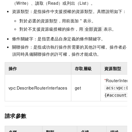
（Write）、讀取（Read）或列出（List）。
資源類型：是指操作中支援授權的資源類型。具體說明如下：
對於必選的資源類型，用前面加 * 表示。
對於不支援資源級授權的操作，用
表示。
全部資源
條件關鍵字：是指雲產品自身定義的條件關鍵字。
關聯操作：是指成功執行操作所需要的其他許可權。操作者必
須同時具備關聯操作的許可權，操作才能成功。
操作
存取層級
資源類型
*
RouterInterf
vpc:DescribeRouterInterfaces
get
acs:vpc:{#
{#accountId
請求參數