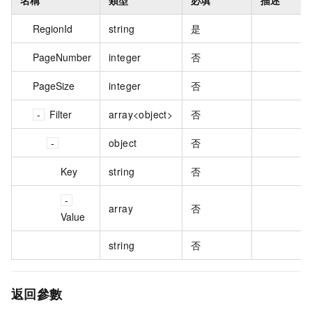
名稱
類型
必填
描述
RegionId
string
是
PageNumber
integer
否
PageSize
integer
否
Filter
array<object>
否
object
否
Key
string
否
array
否
Value
string
否
返回參數