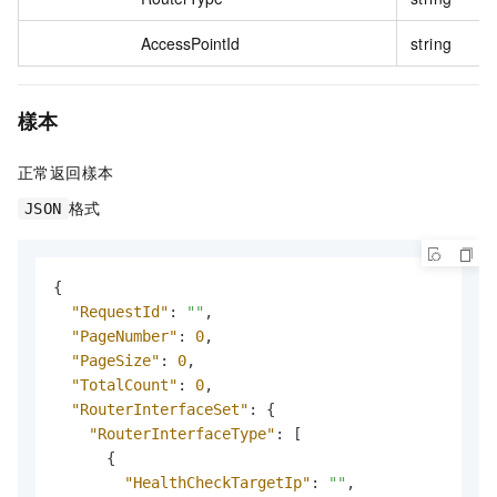
AccessPointId
string
樣本
正常返回樣本
格式
JSON
{
"RequestId"
:
""
,
"PageNumber"
:
0
,
"PageSize"
:
0
,
"TotalCount"
:
0
,
"RouterInterfaceSet"
:
{
"RouterInterfaceType"
:
[
{
"HealthCheckTargetIp"
:
""
,