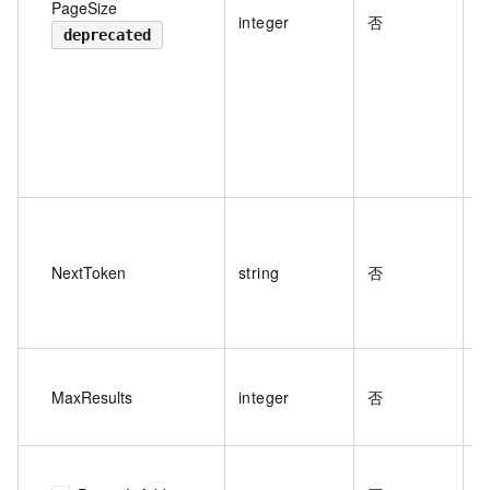
PageSize
integer
否
deprecated
（
NextToken
string
否
上
MaxResults
integer
否
圍