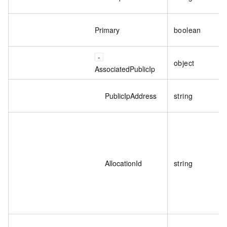
Primary
boolean
object
AssociatedPublicIp
PublicIpAddress
string
AllocationId
string