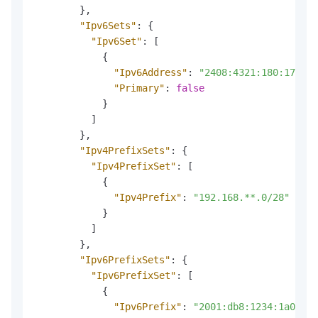
}
,
"Ipv6Sets"
:
{
"Ipv6Set"
:
[
{
"Ipv6Address"
:
"2408:4321:180:1701:9
"Primary"
:
false
}
]
}
,
"Ipv4PrefixSets"
:
{
"Ipv4PrefixSet"
:
[
{
"Ipv4Prefix"
:
"192.168.**.0/28"
}
]
}
,
"Ipv6PrefixSets"
:
{
"Ipv6PrefixSet"
:
[
{
"Ipv6Prefix"
:
"2001:db8:1234:1a00:**