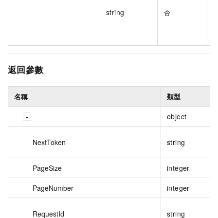
string
否
多
1
返回參數
名稱
類型
object
NextToken
string
PageSize
integer
PageNumber
integer
RequestId
string