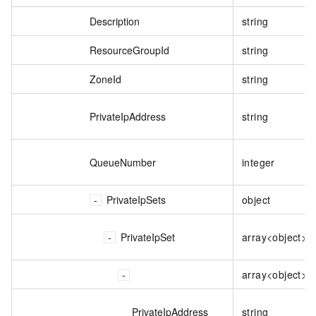
Description
string
ResourceGroupId
string
ZoneId
string
PrivateIpAddress
string
QueueNumber
integer
PrivateIpSets
object
PrivateIpSet
array<object>
array<object>
PrivateIpAddress
string