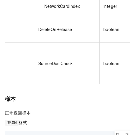
NetworkCardIndex
integer
DeleteOnRelease
boolean
SourceDestCheck
boolean
樣本
正常返回樣本
格式
JSON