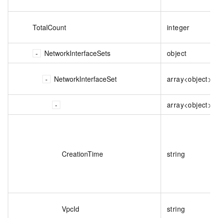
TotalCount
integer
NetworkInterfaceSets
object
NetworkInterfaceSet
array<object>
array<object>
CreationTime
string
VpcId
string