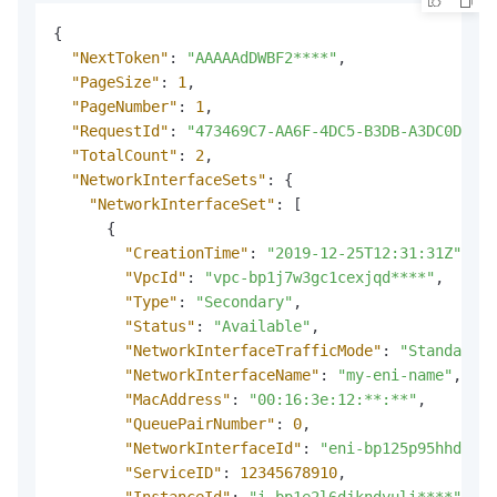
{
"NextToken"
:
"AAAAAdDWBF2****"
,
"PageSize"
:
1
,
"PageNumber"
:
1
,
"RequestId"
:
"473469C7-AA6F-4DC5-B3DB-A3DC0DE3C8
"TotalCount"
:
2
,
"NetworkInterfaceSets"
:
{
"NetworkInterfaceSet"
:
[
{
"CreationTime"
:
"2019-12-25T12:31:31Z"
,
"VpcId"
:
"vpc-bp1j7w3gc1cexjqd****"
,
"Type"
:
"Secondary"
,
"Status"
:
"Available"
,
"NetworkInterfaceTrafficMode"
:
"Standard"
,
"NetworkInterfaceName"
:
"my-eni-name"
,
"MacAddress"
:
"00:16:3e:12:**:**"
,
"QueuePairNumber"
:
0
,
"NetworkInterfaceId"
:
"eni-bp125p95hhdhn3o
"ServiceID"
:
12345678910
,
"InstanceId"
:
"i-bp1e2l6djkndyuli****"
,