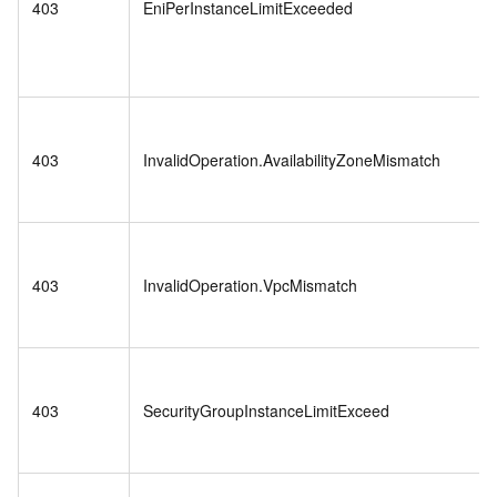
403
EniPerInstanceLimitExceeded
403
InvalidOperation.AvailabilityZoneMismatch
403
InvalidOperation.VpcMismatch
403
SecurityGroupInstanceLimitExceed