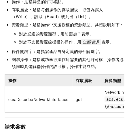
操作：是指具體的許可權點。
存取層級：是指每個操作的存取層級，取值為寫入
（Write）、讀取（Read）或列出（List）。
資源類型：是指操作中支援授權的資源類型。具體說明如下：
對於必選的資源類型，用前面加 * 表示。
對於不支援資源級授權的操作，用
表示。
全部資源
條件關鍵字：是指雲產品自身定義的條件關鍵字。
關聯操作：是指成功執行操作所需要的其他許可權。操作者必
須同時具備關聯操作的許可權，操作才能成功。
操作
存取層級
資源類型
NetworkInte
ecs:DescribeNetworkInterfaces
get
acs:ecs:{
{#accountI
請求參數