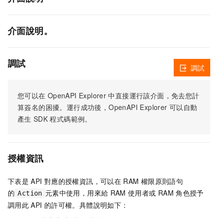
介面說明。
調試
調試
您可以在
OpenAPI Explorer
中直接運行該介面，免去您計
算簽名的困擾。運行成功後，OpenAPI Explorer
可以自動
產生
SDK
程式碼範例。
授權資訊
下表是
API
對應的授權資訊，可以在
RAM
權限原則語句
的
元素中使用，用來給
RAM
使用者或
RAM
角色授予
Action
調用此
API
的許可權。具體說明如下：