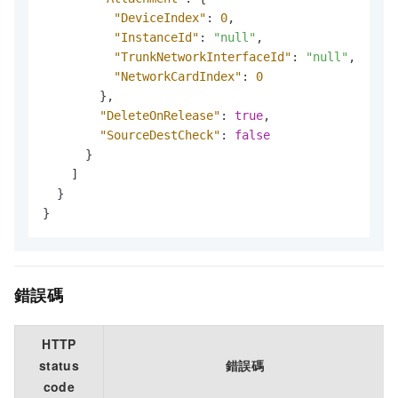
"DeviceIndex"
:
0
,
"InstanceId"
:
"null"
,
"TrunkNetworkInterfaceId"
:
"null"
,
"NetworkCardIndex"
:
0
}
,
"DeleteOnRelease"
:
true
,
"SourceDestCheck"
:
false
}
]
}
}
錯誤碼
HTTP
status
錯誤碼
code