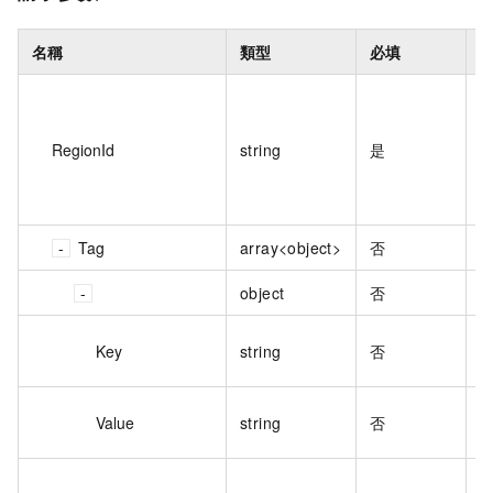
名稱
類型
必填
RegionId
string
是
D
Tag
array<object>
否
object
否
Key
string
否
N
Value
string
否
N