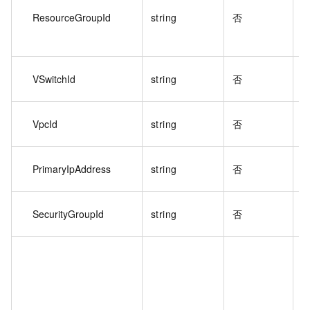
ResourceGroupId
string
否
1
VSwitchId
string
否
器
VpcId
string
否
網
彈
PrimaryIpAddress
string
否
SecurityGroupId
string
否
性
度
支
l