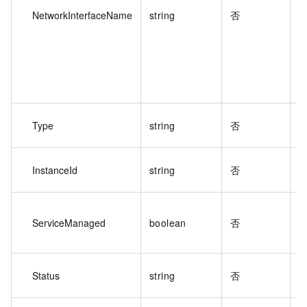
NetworkInterfaceName
string
否
Type
string
否
InstanceId
string
否
執
ServiceManaged
boolean
否
Status
string
否