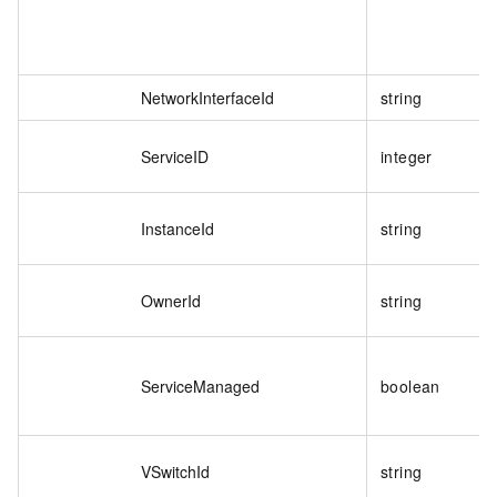
NetworkInterfaceId
string
ServiceID
integer
InstanceId
string
OwnerId
string
ServiceManaged
boolean
VSwitchId
string