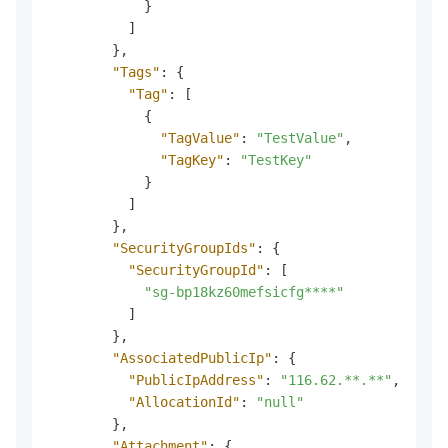
}
]
}
,
"Tags"
:
{
"Tag"
:
[
{
"TagValue"
:
"TestValue"
,
"TagKey"
:
"TestKey"
}
]
}
,
"SecurityGroupIds"
:
{
"SecurityGroupId"
:
[
"sg-bp18kz60mefsicfg****"
]
}
,
"AssociatedPublicIp"
:
{
"PublicIpAddress"
:
"116.62.**.**"
,
"AllocationId"
:
"null"
}
,
"Attachment"
:
{