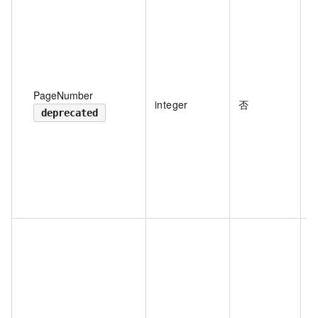
PageNumber
integer
否
deprecated