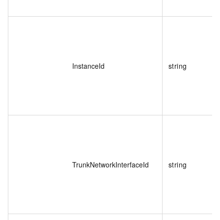
InstanceId
string
TrunkNetworkInterfaceId
string