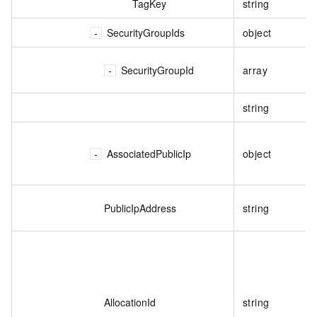
TagKey
string
SecurityGroupIds
object
SecurityGroupId
array
string
AssociatedPublicIp
object
PublicIpAddress
string
AllocationId
string