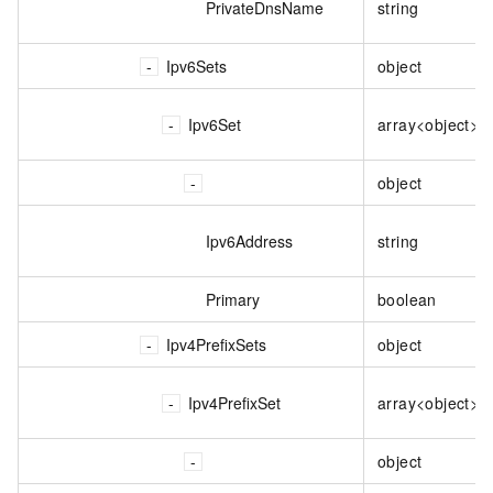
PrivateDnsName
string
Ipv6Sets
object
Ipv6Set
array<object>
object
Ipv6Address
string
Primary
boolean
Ipv4PrefixSets
object
Ipv4PrefixSet
array<object>
object