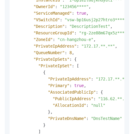
"OwnerId"
:
"123456****"
,
"ServiceManaged"
:
true
,
"VSwitchId"
:
"vsw-bp16usj2p27htro3****"
,
"Description"
:
"DescriptionTest"
,
"ResourceGroupId"
:
"rg-2ze88m67qx5z****"
,
"ZoneId"
:
"cn-hangzhou-e"
,
"PrivateIpAddress"
:
"172.17.**.**"
,
"QueueNumber"
:
8
,
"PrivateIpSets"
:
{
"PrivateIpSet"
:
[
{
"PrivateIpAddress"
:
"172.17.**.**"
,
"Primary"
:
true
,
"AssociatedPublicIp"
:
{
"PublicIpAddress"
:
"116.62.**.**"
,
"AllocationId"
:
"null"
}
,
"PrivateDnsName"
:
"DnsTestName"
}
]