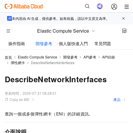
本內容由 AI 生成，僅供參考。如有歧義，請以中文原文為準。
Elastic Compute Service
操作指南
開發參考
個人版快速入門
常見問題
動態與
Elastic Compute Service
開發參考
API參考
API目錄
首頁
彈性網卡
DescribeNetworkInterfaces
DescribeNetworkInterfaces
更新時間：
2026-07-31 08:28:01
Copy as MD
產品
查詢一個或多個彈性網卡（ENI）的詳細資訊。
介面說明