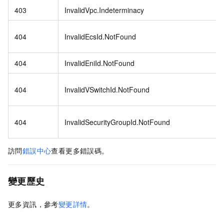
403
InvalidVpc.Indeterminacy
404
InvalidEcsId.NotFound
404
InvalidEniId.NotFound
404
InvalidVSwitchId.NotFound
404
InvalidSecurityGroupId.NotFound
訪問
錯誤中心
查看更多錯誤碼。
變更歷史
更多資訊，參考
變更詳情
。