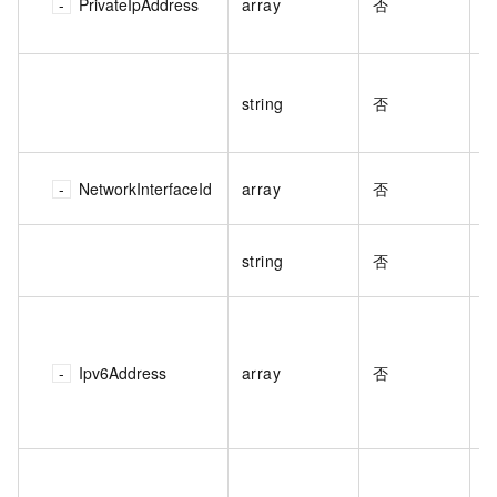
PrivateIpAddress
array
否
I
範
string
否
I
範
彈
NetworkInterfaceId
array
否
值
彈
string
否
值
彈
Ipv6Address
array
否
多
1
彈