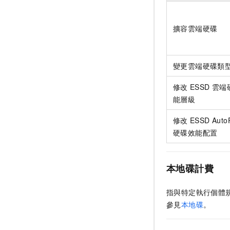
擴容雲端硬碟
變更雲端硬碟類
修改
ESSD
雲端
能層級
修改
ESSD Auto
硬碟效能配置
本地碟計費
指與特定執行個體
參見
本地碟
。