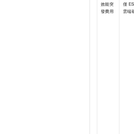
效能突
僅
ES
發費用
雲端