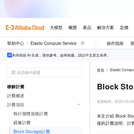
幫助中心
Elastic Compute Service
操作指南
本內容由 AI 生成，僅供參考。如有歧義，請以中文原文為準。
Elastic Compu
首頁
Block St
瞭解計費
計費概述
更新時間：
2025-03-25
計費項目
執行個體規格計費
本文介紹
Block St
鏡像計費
後的計費說明、計
Block Storage計費