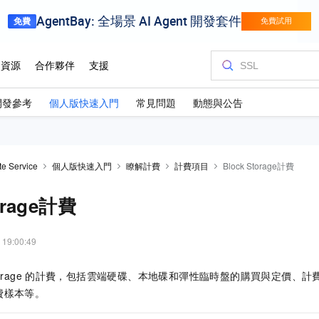
開發參考
個人版快速入門
常見問題
動態與公告
te Service
個人版快速入門
瞭解計費
計費項目
Block Storage計費
orage計費
 19:00:49
orage
的計費，包括雲端硬碟、本地碟和彈性臨時盤的購買與定價、計
費樣本等。