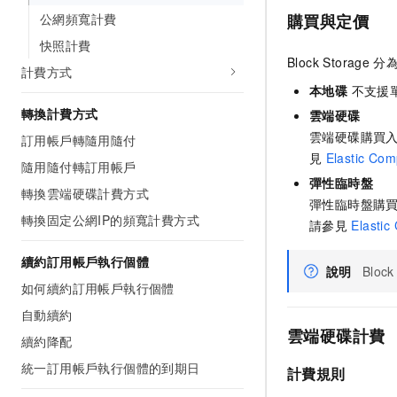
公網頻寬計費
購買與定價
快照計費
Block Storage
分
計費方式
本地碟
不支援
轉換計費方式
雲端硬碟
雲端硬碟購買
訂用帳戶轉隨用隨付
見
Elastic Com
隨用隨付轉訂用帳戶
彈性臨時盤
轉換雲端硬碟計費方式
彈性臨時盤購
轉換固定公網IP的頻寬計費方式
請參見
Elastic
續約訂用帳戶執行個體
說明
Block
如何續約訂用帳戶執行個體
自動續約
雲端硬碟計費
續約降配
統一訂用帳戶執行個體的到期日
計費規則