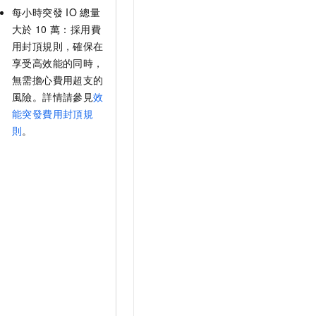
每小時突發
IO
總量
大於
10
萬：採用費
用封頂規則，確保在
享受高效能的同時，
無需擔心費用超支的
風險。詳情請參見
效
能突發費用封頂規
則
。