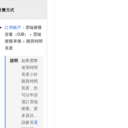
計費方式
訂用帳戶
：雲端硬碟
容量（GiB） × 雲端
硬碟單價 × 購買時間
長度
說明
如果實際
使用時間
長度小於
購買時間
長度，您
可以申請
退訂雲端
硬碟。更
多資訊，
請參見
退