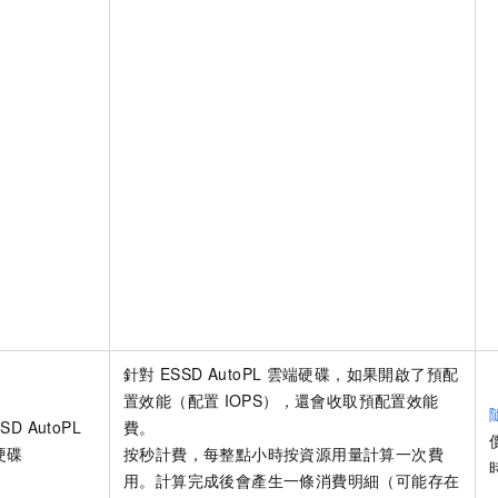
針對
ESSD AutoPL
雲端硬碟，如果開啟了預配
置效能（配置
IOPS），還會收取預配置效能
SD AutoPL
費。
硬碟
按秒計費，每整點小時按資源用量計算一次費
用。計算完成後會產生一條消費明細（可能存在