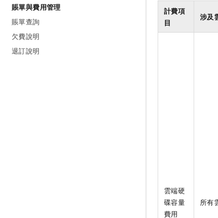
賬單與費用管理
計費項
涉及
賬單查詢
目
欠費說明
退訂說明
雲端硬
碟容量
所有
費用