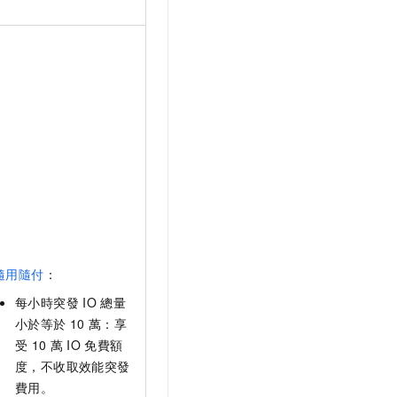
隨用隨付
：
每小時突發
IO
總量
小於等於
10
萬：享
受
10
萬
IO
免費額
度，不收取效能突發
費用。