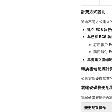
計費方式說明
通過不同方式建立
建立
ECS
執行
為已有
ECS
執
訂用帳戶
E
隨用隨付
E
單獨建立雲端
轉換雲端硬碟計
如果雲端硬碟當前
雲端硬碟變更配
雲端硬碟在變更配
變更配置操作