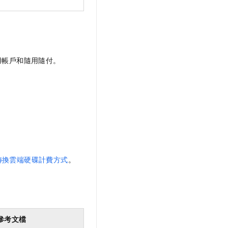
用帳戶和隨用隨付。
轉換雲端硬碟計費方式
。
參考文檔