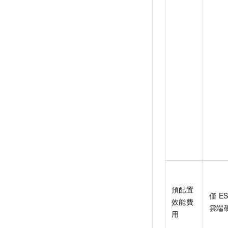
預配置
僅
ES
效能費
雲端
用