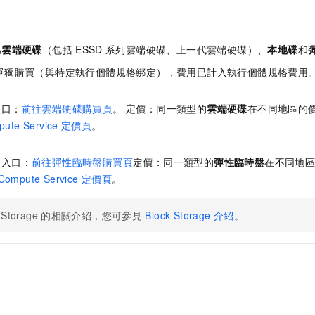
為
雲端硬碟
（包括
ESSD
系列雲端硬碟、上一代雲端硬碟）、
本地碟
和
單獨購買（與特定執行個體規格綁定），費用已計入執行個體規格費用
入口：
前往雲端硬碟購買頁
。 定價：同一類型的
雲端硬碟
在不同地區的
pute Service
定價頁
。
買入口：
前往彈性臨時盤購買頁
定價：同一類型的
彈性臨時盤
在不同地
 Compute Service
定價頁
。
 Storage
的相關介紹，您可參見
Block Storage
介紹
。