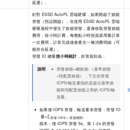
延遲）。
針對
ESSD AutoPL
雲端硬碟，如果開啟了效能
突發（預設開啟），在使用
ESSD AutoPL
雲端
硬碟過程中發生了效能突發，還會收取突發效能
費用，按小時計費，每整點小時按資源用量計算
一次費用，計算完成後會產生一條消費明細（可
能存在延遲）。
突發
IO
總量
按小時統計
，折算規則為：
說明
突發效能=總效能-（基準效能
+預配置效能），下文的突發
IOPS/輸送量指的是超出基準效
能和預配置效能之和的
IOPS/輸
送量。
如果僅
IOPS
突發，輸送量未突發：突發
IO
量=∑
。
突發
IOPS × 突發期間
樣本：僅
IOPS
突發
5s。第
1-2s
的突發