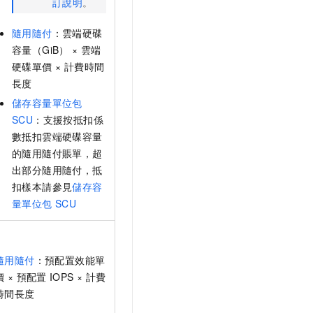
訂說明
。
隨用隨付
：雲端硬碟
容量（GiB） × 雲端
硬碟單價 × 計費時間
長度
儲存容量單位包
SCU
：支援按抵扣係
數抵扣雲端硬碟容量
的隨用隨付賬單，超
出部分隨用隨付，抵
扣樣本請參見
儲存容
量單位包
SCU
隨用隨付
：預配置效能單
價 × 預配置
IOPS × 計費
時間長度