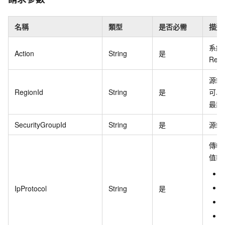
名稱
類型
是否必需
描述
系統
Action
String
是
Revo
源端
RegionId
String
是
可以
最新
SecurityGroupId
String
是
源端
傳輸
值範
g
IpProtocol
String
是
t