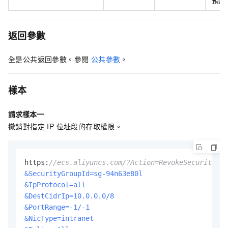
預設
返回參數
全是公共返回參數。參閱
公共參數
。
樣本
請求樣本一
撤銷對指定 IP 位址段的存取權限。
https:
//ecs.aliyuncs.com/?Action=RevokeSecurityGro
&SecurityGroupId=sg-94n63e80l
&IpProtocol=all
&DestCidrIp=10.0.0.0/8
&PortRange=-1/-1
&NicType=intranet