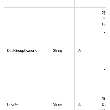
跨賬
目的
賬戶 
DestGroupOwnerId
String
否
安全
Priority
String
否
範圍：