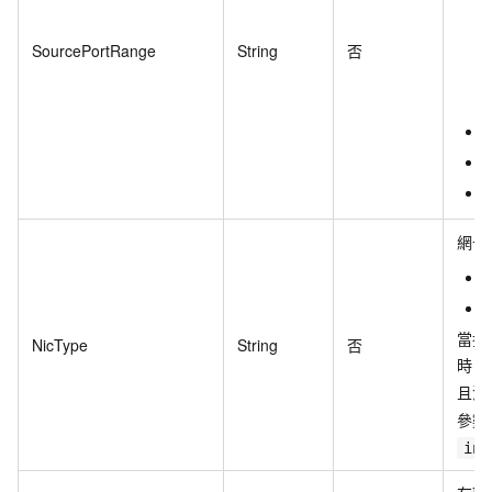
SourcePortRange
String
否
網卡
當撤
NicType
String
否
時，
且沒
參數
int