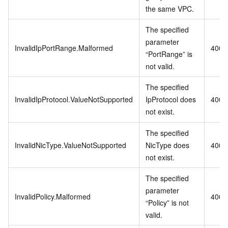
the same VPC.
The specified
parameter
InvalidIpPortRange.Malformed
400
“PortRange” is
not valid.
The specified
InvalidIpProtocol.ValueNotSupported
IpProtocol does
400
not exist.
The specified
InvalidNicType.ValueNotSupported
NicType does
400
not exist.
The specified
parameter
InvalidPolicy.Malformed
400
“Policy” is not
valid.