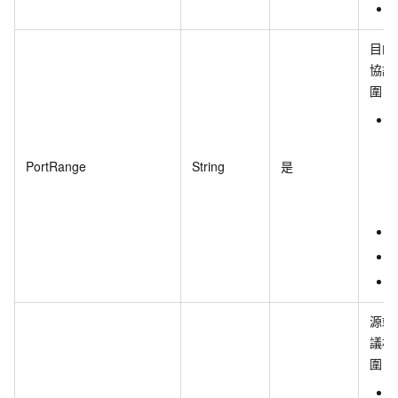
目的
協議
圍：
PortRange
String
是
源端
議相
圍：