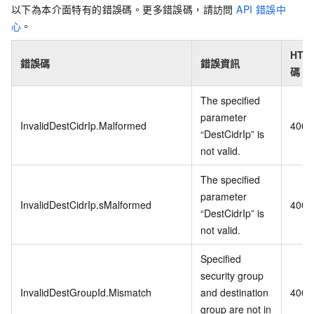
以下為本介面特有的錯誤碼。更多錯誤碼，請訪問
API 錯誤中
心
。
HTT
錯誤碼
錯誤資訊
碼
The specified
parameter
InvalidDestCidrIp.Malformed
400
“DestCidrIp” is
not valid.
The specified
parameter
InvalidDestCidrIp.sMalformed
400
“DestCidrIp” is
not valid.
Specified
security group
InvalidDestGroupId.Mismatch
and destination
400
group are not in