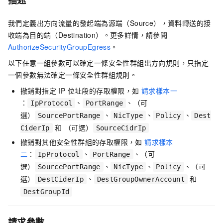
描述
我們定義出方向流量的發起端為源端（Source），資料轉送的接
收端為目的端（Destination）。更多詳情，請參閱
AuthorizeSecurityGroupEgress
。
以下任意一組參數可以確定一條安全性群組出方向規則，只指定
一個參數無法確定一條安全性群組規則。
撤銷對指定 IP 位址段的存取權限，如
請求樣本一
：
、
、（可
IpProtocol
PortRange
選）
、
、
、
SourcePortRange
NicType
Policy
Dest
和 （可選）
CiderIp
SourceCidrIp
撤銷對其他安全性群組的存取權限，如
請求樣本
二
：
、
、（可
IpProtocol
PortRange
選）
、
、
、（可
SourcePortRange
NicType
Policy
選）
、
和
DestCiderIp
DestGroupOwnerAccount
DestGroupId
請求參數