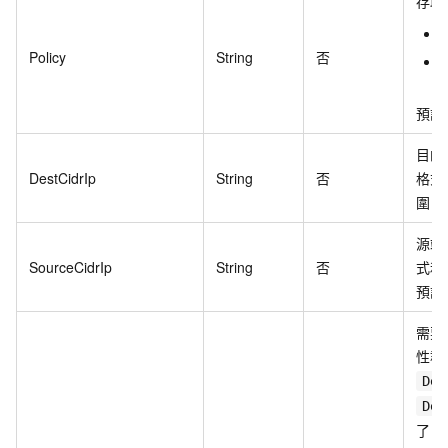
存取
Policy
String
否
預設值
目的端
DestCidrIp
String
否
格式和
圍。預
源端 
SourceCidrIp
String
否
式和 
預設值
需要
性群
Des
Des
了
D