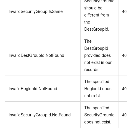
SecurityGroupId
should be
InvalidSecurityGroup.IsSame
403
different from
the
DestGroupId.
The
DestGroupId
InvalidDestGroupId.NotFound
provided does
404
not exist in our
records.
The specified
InvalidRegionId.NotFound
RegionId does
404
not exist.
The specified
InvalidSecurityGroupId.NotFound
SecurityGroupId
404
does not exist.