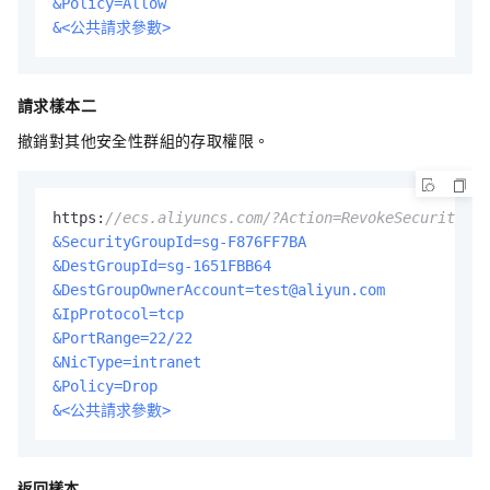
&Policy=Allow
&<公共請求參數>
請求樣本二
撤銷對其他安全性群組的存取權限。
https:
//ecs.aliyuncs.com/?Action=RevokeSecurityGro
&SecurityGroupId=sg-F876FF7BA
&DestGroupId=sg-1651FBB64
&DestGroupOwnerAccount=test@aliyun.com
&IpProtocol=tcp
&PortRange=22/22
&NicType=intranet
&Policy=Drop
&<公共請求參數>
返回樣本