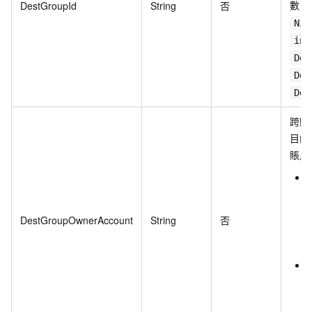
數
DestGroupId
String
否
D
Nic
int
Des
Des
Des
跨賬
目的
賬戶
DestGroupOwnerAccount
String
否