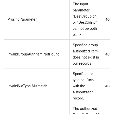
The input
parameter
“DestGroupId”
MissingParameter
400
or “DestCidrIp”
cannot be both
blank.
Specified group
authorized item
InvalidGroupAuthItem.NotFound
403
does not exist in
our records.
Specified nic
type conflicts
InvalidNicType.Mismatch
with the
403
authorization
record.
The authorized