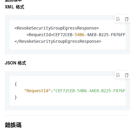
XML 格式
<RevokeSecurityGroupEgressResponse>

     <RequestId>CEF72CEB-
54B6
-4AE8-B225-F876FF7BA9
</RevokeSecurityGroupEgressResponse>
JSON 格式
{
"RequestId"
:
"CEF72CEB-54B6-4AE8-B225-F876FF7BA
}
錯誤碼