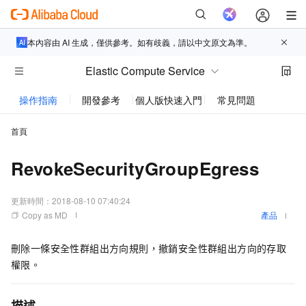
本內容由 AI 生成，僅供參考。如有歧義，請以中文原文為準。
Elastic Compute Service
操作指南
開發參考
個人版快速入門
常見問題
動態與
首頁
RevokeSecurityGroupEgress
更新時間：
2018-08-10 07:40:24
Copy as MD
產品
刪除一條安全性群組出方向規則，撤銷安全性群組出方向的存取
權限。