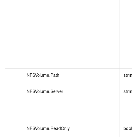
NFSVolume.Path
string
NFSVolume.Server
string
NFSVolume.ReadOnly
boole