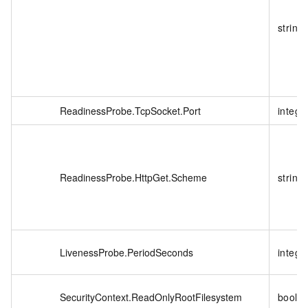
string
ReadinessProbe.TcpSocket.Port
intege
ReadinessProbe.HttpGet.Scheme
string
LivenessProbe.PeriodSeconds
intege
SecurityContext.ReadOnlyRootFilesystem
boole