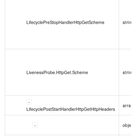
LifecyclePreStopHandlerHttpGetScheme
string
LivenessProbe.HttpGet.Scheme
string
array<
LifecyclePostStartHandlerHttpGetHttpHeaders
object