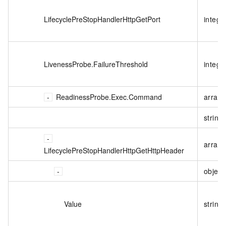
LifecyclePreStopHandlerHttpGetPort
intege
LivenessProbe.FailureThreshold
intege
ReadinessProbe.Exec.Command
array
string
array<
LifecyclePreStopHandlerHttpGetHttpHeader
object
Value
string