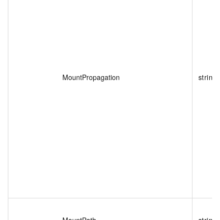
MountPropagation
string
MountPath
string