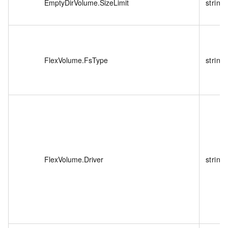
EmptyDirVolume.SizeLimit
string
FlexVolume.FsType
string
FlexVolume.Driver
string