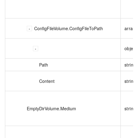
ConfigFileVolume.ConfigFileToPath
array<
object
Path
string
Content
string
EmptyDirVolume.Medium
string