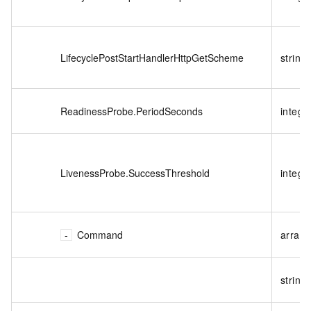
LifecyclePostStartHandlerHttpGetScheme
string
ReadinessProbe.PeriodSeconds
intege
LivenessProbe.SuccessThreshold
intege
Command
array
string