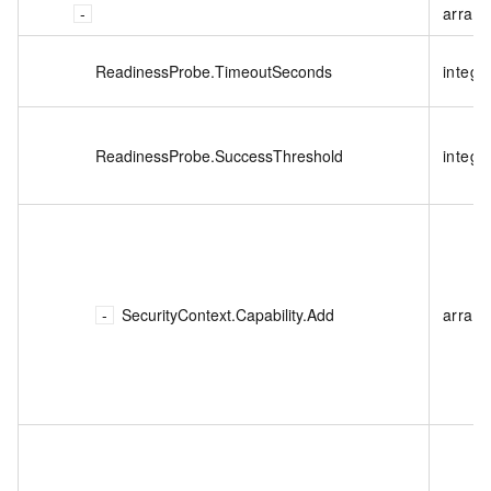
array<
ReadinessProbe.TimeoutSeconds
intege
ReadinessProbe.SuccessThreshold
intege
SecurityContext.Capability.Add
array