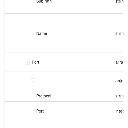
SubPath
string
Name
string
Port
array<
object
Protocol
string
Port
intege