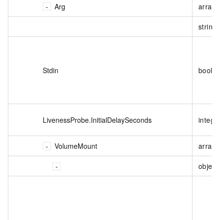
Arg
array
string
Stdin
boole
LivenessProbe.InitialDelaySeconds
intege
VolumeMount
array<
object