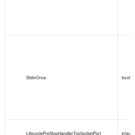
StdinOnce
boole
LifecyclePreStopHandlerTcpSocketPort
intege