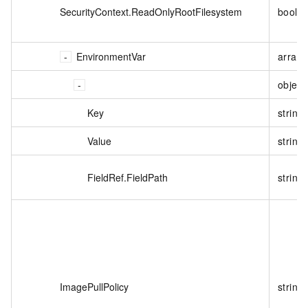
SecurityContext.ReadOnlyRootFilesystem
boole
EnvironmentVar
array<
object
Key
string
Value
string
FieldRef.FieldPath
string
ImagePullPolicy
string