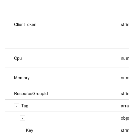
ClientToken
string
Cpu
numbe
Memory
numbe
ResourceGroupId
string
Tag
array<
object
Key
string