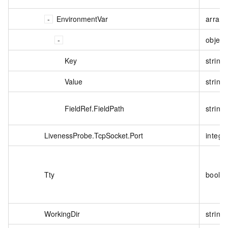
EnvironmentVar
array<
object
Key
string
Value
string
FieldRef.FieldPath
string
LivenessProbe.TcpSocket.Port
intege
Tty
boole
WorkingDir
string