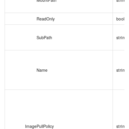
ReadOnly
boole
SubPath
string
Name
string
ImagePullPolicy
string