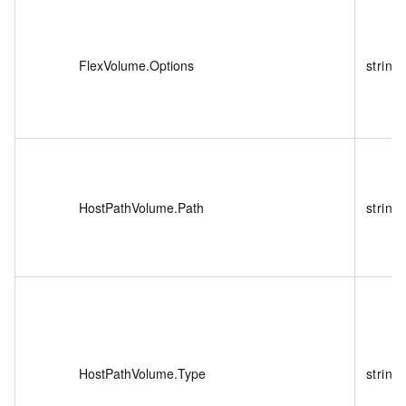
FlexVolume.Options
string
HostPathVolume.Path
string
HostPathVolume.Type
string