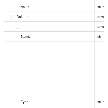
Value
string
Volume
array<
array<
Name
string
Type
string