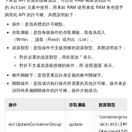
下表是
API
對應的授權資訊，可以在
RAM
權限原則語句
的
元素中使用，用來給
RAM
使用者或
RAM
角色授予
Action
調用此
API
的許可權。具體說明如下：
操作：是指具體的許可權點。
存取層級：是指每個操作的存取層級，取值為寫入
（Write）、讀取（Read）或列出（List）。
資源類型：是指操作中支援授權的資源類型。具體說明如下：
對於必選的資源類型，用前面加 * 表示。
對於不支援資源級授權的操作，用
表示。
全部資源
條件關鍵字：是指雲產品自身定義的條件關鍵字。
關聯操作：是指成功執行操作所需要的其他許可權。操作者必
須同時具備關聯操作的許可權，操作才能成功。
操作
存取層級
資源類型
*
containergroup
eci:UpdateContainerGroup
update
acs:eci:{#re
{#accountId}: