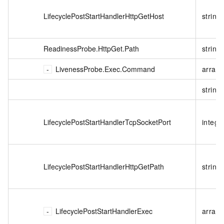
LifecyclePostStartHandlerHttpGetHost
string
ReadinessProbe.HttpGet.Path
string
LivenessProbe.Exec.Command
array
string
LifecyclePostStartHandlerTcpSocketPort
intege
LifecyclePostStartHandlerHttpGetPath
string
LifecyclePostStartHandlerExec
array