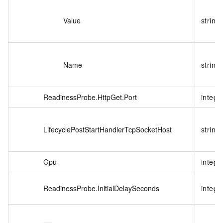
Value
string
Name
string
ReadinessProbe.HttpGet.Port
intege
LifecyclePostStartHandlerTcpSocketHost
string
Gpu
intege
ReadinessProbe.InitialDelaySeconds
intege