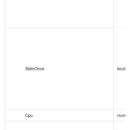
StdinOnce
boole
Cpu
numbe