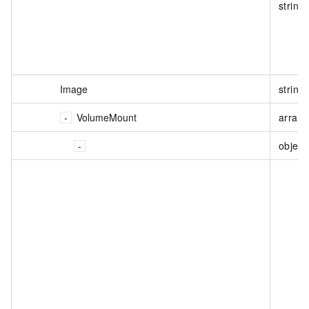
string
Image
string
VolumeMount
array<
object