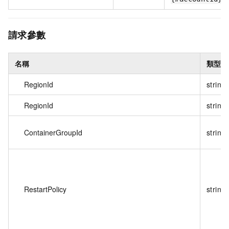
請求參數
名稱
類型
RegionId
string
RegionId
string
ContainerGroupId
string
RestartPolicy
string