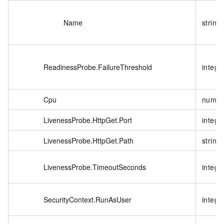
Name
string
ReadinessProbe.FailureThreshold
intege
Cpu
numbe
LivenessProbe.HttpGet.Port
intege
LivenessProbe.HttpGet.Path
string
LivenessProbe.TimeoutSeconds
intege
SecurityContext.RunAsUser
intege