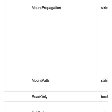
MountPropagation
string
MountPath
string
ReadOnly
boole