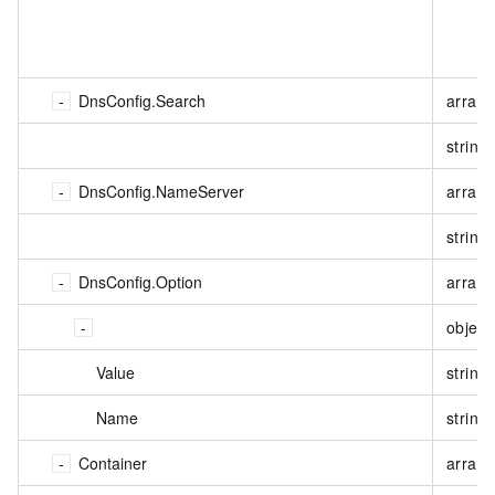
DnsConfig.Search
array
string
DnsConfig.NameServer
array
string
DnsConfig.Option
array<
object
Value
string
Name
string
Container
array<