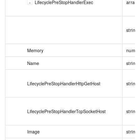
LifecyclePreStopHandlerExec
array
string
Memory
numbe
Name
string
LifecyclePreStopHandlerHttpGetHost
string
LifecyclePreStopHandlerTcpSocketHost
string
Image
string