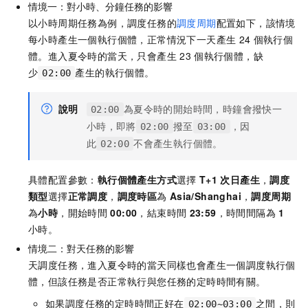
情境一：對小時、分鐘任務的影響
以小時周期任務為例，調度任務的
調度周期
配置如下，該情境
每小時產生一個執行個體，正常情況下一天產生
24
個執行個
體。進入夏令時的當天，只會產生
23
個執行個體，缺
少
產生的執行個體。
02:00
說明
為夏令時的開始時間，時鐘會撥快一
02:00
小時，即將
撥至
，因
02:00
03:00
此
不會產生執行個體。
02:00
具體配置參數：
執行個體產生方式
選擇
T+1
次日產生
，
調度
類型
選擇
正常調度
，
調度時區
為
Asia/Shanghai
，
調度周期
為
小時
，開始時間
00:00
，結束時間
23:59
，時間間隔為
1
小時。
情境二：對天任務的影響
天調度任務，進入夏令時的當天同樣也會產生一個調度執行個
體，但該任務是否正常執行與您任務的定時時間有關。
如果調度任務的定時時間正好在
之間，則
02:00~03:00