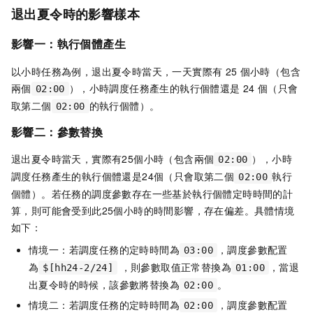
退出夏令時的影響樣本
影響一：執行個體產生
以小時任務為例，退出夏令時當天，一天實際有
25
個小時（包含
兩個
），小時調度任務產生的執行個體還是
24
個（只會
02:00
取第二個
的執行個體）。
02:00
影響二：參數替換
退出夏令時當天，實際有25個小時（包含兩個
），小時
02:00
調度任務產生的執行個體還是24個（只會取第二個
執行
02:00
個體）。若任務的調度參數存在一些基於執行個體定時時間的計
算，則可能會受到此25個小時的時間影響，存在偏差。具體情境
如下：
情境一：若調度任務的定時時間為
，調度參數配置
03:00
為
，則參數取值正常替換為
，當退
$[hh24-2/24]
01:00
出夏令時的時候，該參數將替換為
。
02:00
情境二：若調度任務的定時時間為
，調度參數配置
02:00