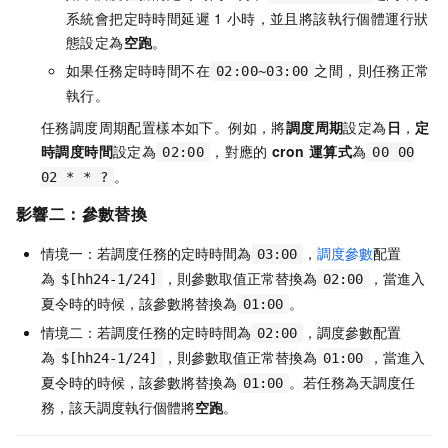
系統會把定時時間延遲
1
小時，並且將該執行個體運行狀
態設定為
空跑
。
如果任務定時時間不在
之間，則任務正常
02:00~03:00
執行。
任務調度周期配置樣本如下。例如，將
調度周期
設定為
日
，
定
時調度時間
設定為
，對應的
cron
運算式
為
02:00
00 00
。
02 * * ?
影響二：參數替換
情境一：若調度任務的定時時間為
，
調度參數
配置
03:00
為
，則參數取值正常替換為
，當進入
$[hh24-1/24]
02:00
夏令時的時候，該參數將替換為
。
01:00
情境二：若調度任務的定時時間為
，調度參數配置
02:00
為
，則參數取值正常替換為
，當進入
$[hh24-1/24]
01:00
夏令時的時候，該參數將替換為
。若任務為天調度任
01:00
務，該天調度執行個體將
空跑
。