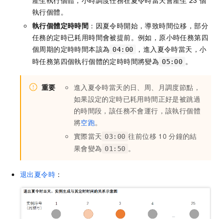
執行個體。
執行個體定時時間
：因夏令時開始，導致時間位移，部分
任務的定時已耗用時間會被提前。例如，原小時任務第四
個周期的定時時間本該為
，進入夏令時當天，小
04:00
時任務第四個執行個體的定時時間將變為
。
05:00
重要
進入夏令時當天的日、周、月調度節點，
如果設定的定時已耗用時間正好是被跳過
的時間段，該任務不會運行，該執行個體
將
空跑
。
實際當天
往前位移
10
分鐘的結
03:00
果會變為
。
01:50
退出夏令時
：