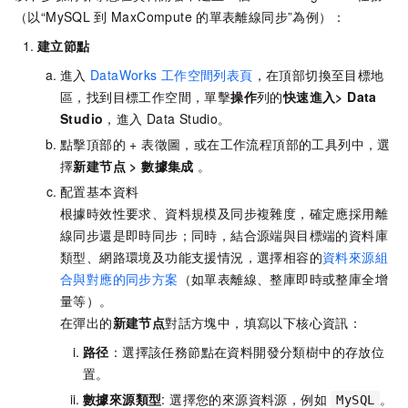
（以“MySQL
到
MaxCompute
的單表離線同步”為例）：
建立節點
進入
DataWorks
工作空間列表頁
，在頂部切換至目標地
區，找到目標工作空間，單擊
操作
列的
快速進入
> Data
Studio
，進入
Data Studio。
點擊頂部的 + 表徵圖，或在工作流程頂部的工具列中，選
擇
新建节点
>
數據集成
。
配置基本資料
根據時效性要求、資料規模及同步複雜度，確定應採用離
線同步還是即時同步；同時，結合源端與目標端的資料庫
類型、網路環境及功能支援情況，選擇相容的
資料來源組
合與對應的同步方案
（如單表離線、整庫即時或整庫全增
量等）。
在彈出的
新建节点
對話方塊中，填寫以下核心資訊：
路径
：選擇該任務節點在資料開發分類樹中的存放位
置。
數據來源類型
: 選擇您的來源資料源，例如
。
MySQL