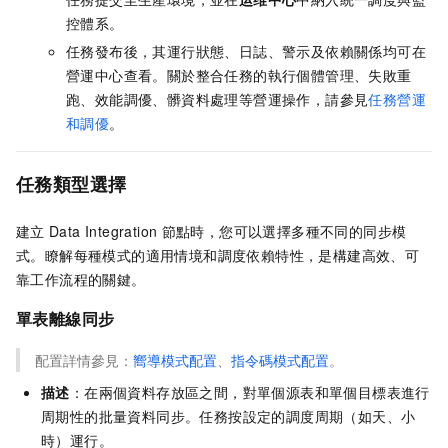
控體系。
任務發布後，其運行狀態、日誌、警示及依賴關係均可在
營運中心查看。關於整合任務的執行個體管理、失敗重
跑、效能調優、髒資料處理等營運操作，請參見
任務營運
和調優
。
任務類型選擇
建立
Data Integration
節點時，您可以選擇多種不同的同步模
式。瞭解每種模式的適用情境和調度依賴特性，是構建高效、可
靠工作流程的關鍵。
單表離線同步
配置詳情參見：
嚮導模式配置
、
指令碼模式配置
。
描述
：在兩個資料存放區之間，對單個源表和單個目標表進行
周期性的批量資料同步。任務按設定的調度周期（如天、小
時）運行。