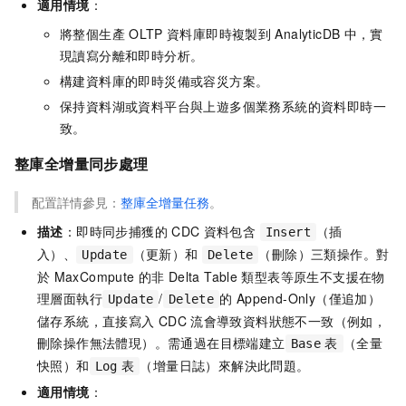
適用情境
：
將整個生產
OLTP
資料庫即時複製到
AnalyticDB
中，實
現讀寫分離和即時分析。
構建資料庫的即時災備或容災方案。
保持資料湖或資料平台與上遊多個業務系統的資料即時一
致。
整庫全增量同步處理
配置詳情參見：
整庫全增量任務
。
描述
：即時同步捕獲的
CDC
資料包含
（插
Insert
入）、
（更新）和
（刪除）三類操作。對
Update
Delete
於
MaxCompute
的非
Delta Table
類型表等原生不支援在物
理層面執行
/
的
Append-Only（僅追加）
Update
Delete
儲存系統，直接寫入
CDC
流會導致資料狀態不一致（例如，
刪除操作無法體現）。需通過在目標端建立
（全量
Base
表
快照）和
（增量日誌）來解決此問題。
Log
表
適用情境
：