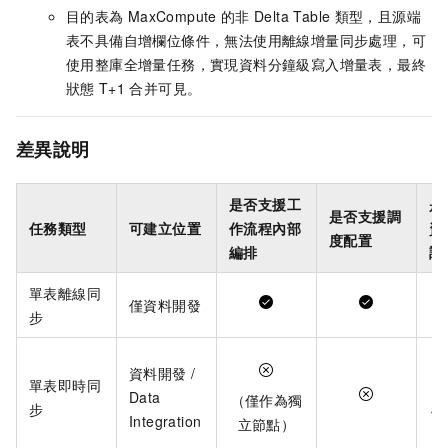
目的表為
MaxCompute
的非
Delta Table
類型，且源端
表不具備自增欄位條件，無法使用離線增量同步處理，可
使用整庫全增量任務，實現資料分鐘級寫入增量表，最終
狀態
T+1
合并可見。
差異說明
是否支援工
是
是否支援調
任務類型
可建立位置
作流程內部
資
度配置
編排
調
單表離線同
僅資料開發
步
資料開發 /
單表即時同
（
Data
（僅作為獨
步
營
Integration
立節點）