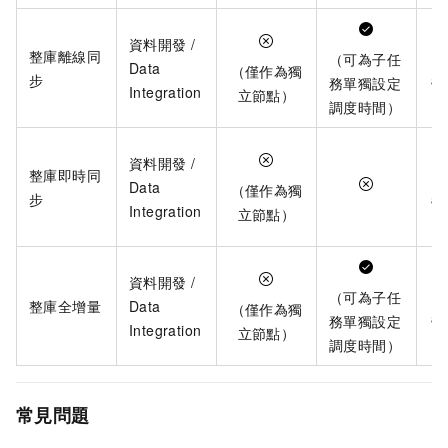
資料開發 /
整庫離線同
（可為子任
（
Data
（僅作為獨
步
務單獨設定
營
Integration
立節點）
調度時間）
資料開發 /
整庫即時同
（
Data
（僅作為獨
步
營
Integration
立節點）
資料開發 /
（可為子任
（
整庫全增量
Data
（僅作為獨
務單獨設定
營
Integration
立節點）
調度時間）
常見問題