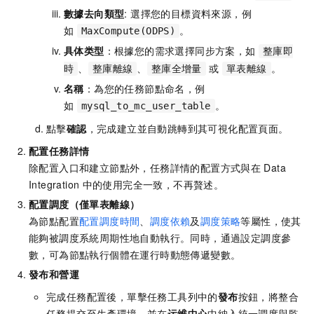
數據去向類型
: 選擇您的目標資料來源，例
如
。
MaxCompute(ODPS)
具体类型
：根據您的需求選擇同步方案，如
整庫即
、
、
或
。
時
整庫離線
整庫全增量
單表離線
名稱
：為您的任務節點命名，例
如
。
mysql_to_mc_user_table
點擊
確認
，完成建立並自動跳轉到其可視化配置頁面。
配置任務詳情
除配置入口和建立節點外，任務詳情的配置方式與在
Data
Integration
中的使用完全一致，不再贅述。
配置調度（僅單表離線）
為節點配置
配置調度時間
、
調度依賴
及
調度策略
等屬性，使其
能夠被調度系統周期性地自動執行。同時，通過設定調度參
數，可為節點執行個體在運行時動態傳遞變數。
發布和營運
完成任務配置後，單擊任務工具列中的
發布
按鈕，將整合
任務提交至生產環境，並在
运维中心
中納入統一調度與監