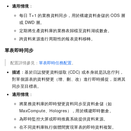
適用情境
：
每日
T+1
的業務資料同步，用於構建資料倉儲的
ODS
層
或
DWD
層。
定期將生產資料庫的業務表歸檔至資料湖或數倉。
跨資料來源進行周期性的報表資料移轉。
單表即時同步
配置詳情參見：
單表即時任務配置
。
描述
：基於日誌變更資料擷取 (CDC) 或本身就是訊息佇列，
對單個源表的資料變更（增、刪、改）進行即時捕捉，並將其
同步至目標表。
適用情境
：
將業務資料庫的即時變更資料同步至資料倉儲（如
MaxCompute、Hologres），用於構建即時數倉。
為即時監控大屏或即時推薦系統提供資料來源。
在不同資料庫執行個體間實現單表的即時資料複製。