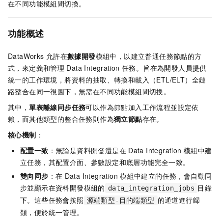
在不同功能模組間切換。
功能概述
DataWorks
允許在
數據開發
模組中，以建立普通任務節點的方
式，來定義和管理
Data Integration
任務。旨在為開發人員提供
統一的工作環境，將資料的抽取、轉換和載入（ETL/ELT）全鏈
路整合在同一視圖下，無需在不同功能模組間切換。
其中，
單表離線同步任務
可以作為節點加入工作流程並設定依
賴，而其他類型的整合任務則作為
獨立節點
存在。
核心機制
：
配置一致
：無論是資料開發還是在
Data Integration
模組中建
立任務，其配置介面、參數設定和底層功能完全一致。
雙向同步
：在
Data Integration
模組中建立的任務，會自動同
步並顯示在資料開發模組的
目錄
data_integration_jobs
下。這些任務會按照
的通道進行歸
源端類型-目的端類型
類，便於統一管理。