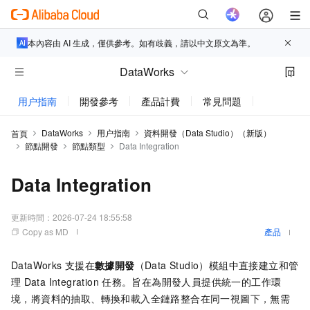
本內容由 AI 生成，僅供參考。如有歧義，請以中文原文為準。
DataWorks
用户指南
開發參考
產品計費
常見問題
新功能更新
DataWorks
用户指南
資料開發（Data Studio）（新版）
首頁
節點開發
節點類型
Data Integration
Data Integration
更新時間：
2026-07-24 18:55:58
Copy as MD
產品
DataWorks
支援在
數據開發
（Data Studio）模組中直接建立和管
理
Data Integration
任務。旨在為開發人員提供統一的工作環
境，將資料的抽取、轉換和載入全鏈路整合在同一視圖下，無需