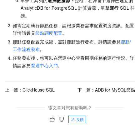
單擊工具列的
選擇數據源
下拉框，在彈窗中選擇已建立的
AnalyticDB for PostgreSQL
計算資源，單擊
運行
SQL
任
務。
如需定期執行節點任務，請根據業務需求配置調度資訊。配置
詳情請參見
節點調度配置
。
節點任務配置完成後，需對節點進行發布。詳情請參見
節點/
工作流程發布
。
任務發布後，您可以在營運中心查看周期任務的運行情況。詳
情請參見
營運中心入門
。
上一篇：
ClickHouse SQL
下一篇：
ADB for MySQL節點
该文章对您有帮助吗？
反饋