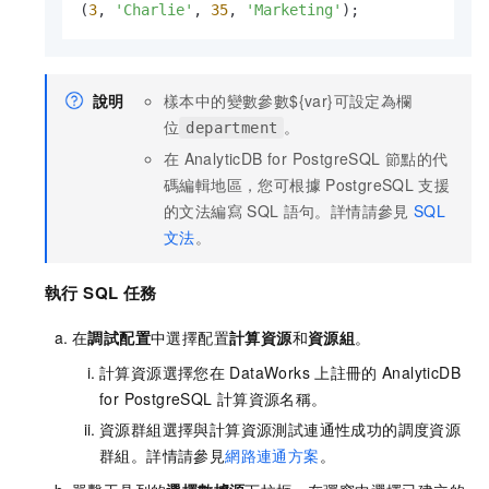
(
3
, 
'Charlie'
, 
35
, 
'Marketing'
說明
樣本中的變數參數${var}可設定為欄
位
。
department
在
AnalyticDB for PostgreSQL
節點的代
碼編輯地區，您可根據
PostgreSQL
支援
的文法編寫
SQL
語句。詳情請參見
SQL
文法
。
執行
SQL
任務
在
調試配置
中選擇配置
計算資源
和
資源組
。
計算資源選擇您在
DataWorks
上註冊的
AnalyticDB
for PostgreSQL
計算資源名稱。
資源群組選擇與計算資源測試連通性成功的調度資源
群組。詳情請參見
網路連通方案
。