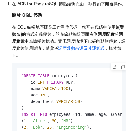
在
ADB for PostgreSQL
節點編輯頁面，執行如下開發操作。
開發
SQL
代碼
在
SQL
編輯地區開發工作單位代碼，您可在代碼中使用
${變
數名}
的方式定義變數，並在節點編輯頁面右側
調度配置
的
調
度參數
中為該變數賦值。實現調度情境下代碼的動態傳參，調
度參數使用詳情，請參考
調度參數來源及其運算式
，樣本如
下。
CREATE
TABLE
 employees (

    id 
INT
PRIMARY
 KEY,

    name 
VARCHAR
(
100
),

    age 
INT
,

    department 
VARCHAR
(
50
)

INSERT
INTO
 employees (id, name, age, ${var}) 
(
1
, 
'Alice'
, 
30
, 
'HR'
),

(
2
, 
'Bob'
, 
25
, 
'Engineering'
),
