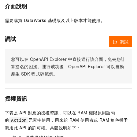
介面說明
需要購買 DataWorks 基礎版及以上版本才能使用。
調試
調試
您可以在
OpenAPI Explorer
中直接運行該介面，免去您計
算簽名的困擾。運行成功後，OpenAPI Explorer
可以自動
產生
SDK
程式碼範例。
授權資訊
下表是
API
對應的授權資訊，可以在
RAM
權限原則語句
的
元素中使用，用來給
RAM
使用者或
RAM
角色授予
Action
調用此
API
的許可權。具體說明如下：