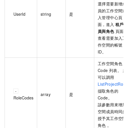
選擇需要新增成
員的工作空間進
UserId
string
是
入管理中心頁
面，進入
租戶成
員與角色
頁面，
查看需要加入工
作空間的帳號
ID。
工作空間角色
Code 列表。 您
可以調用
ListProjectRole
擷取角色的
array
是
RoleCodes
Code。
該參數用來增加
空間成員時同步
授予其工作空間
角色 。