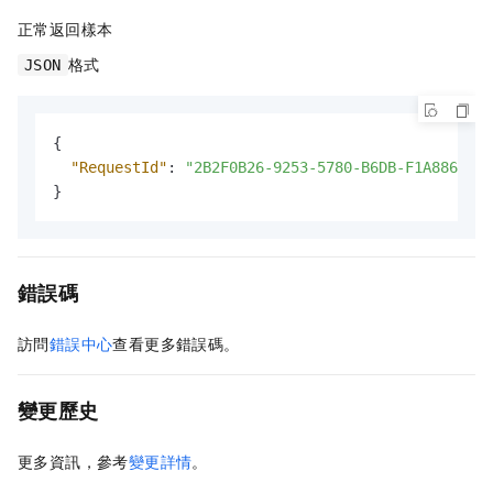
正常返回樣本
格式
JSON
{
"RequestId"
:
"2B2F0B26-9253-5780-B6DB-F1A886D44D
}
錯誤碼
訪問
錯誤中心
查看更多錯誤碼。
變更歷史
更多資訊，參考
變更詳情
。