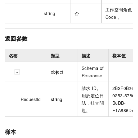
工作空間角色
string
否
Code 。
返回參數
名稱
類型
描述
樣本值
Schema of
object
Response
請求 ID。
2B2F0B26-
用於定位日
9253-5780-
RequestId
string
誌，排查問
B6DB-
題。
F1A886D44
樣本