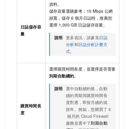
資料。
儲存容量選購參考：10 Mbps
公網
頻寬，儲存
6
個月日誌時，推薦您
選擇
1,000 GB
日誌儲存容量。
日誌儲存容
量
說明
更多資訊，請參見
日誌
分析
和
日誌分析計費方
式
。
選擇購買時間長度，並選擇是否需要
到期自動續約
。
說明
選中自動續約後，自動
續約周期與購買時間長
度對應，即按月續約或
購買時間長
按年。例如，您購買了
6
度
個月的
Cloud Firewall
服務並選中了
到期自動