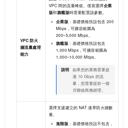
VPC
間的流量峰值。僅當選擇
企業
版
和
旗艦版
時需要配置該參數。
企業版
：
基礎價格預設包含
200
Mbps，可擴容範圍為
200~5,000 Mbps。
VPC
防火
旗艦版
：
基礎價格預設包含
牆流量處理
1,000 Mbps，可擴容範圍為
能力
1,000~10,000 Mbps。
說明
如果您的業務需要超
過
10 Gbps
的流
量，您需要提前一個
月聯絡商務經理。
選擇支援建立的
NAT
邊界防火牆數
量。
進階版
：
基礎價格預設不包含，