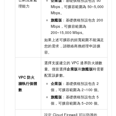
企業版
：
基礎價格預設包含
50
理能力
Mbps，可擴容範圍為
50~5,000
Mbps。
旗艦版
：
基礎價格預設包含
200
Mbps，可擴容範圍為
200~15,000 Mbps。
如果上述可擴容的頻寬範圍不能滿足
您的需求，請聯絡商務經理申請擴
容。
選擇支援建立的
VPC
邊界防火牆數
量。僅當選擇
企業版
和
旗艦版
時需要
配置該參數。
VPC
防火
牆執行個體
企業版
：
基礎價格預設包含
2
數
個，可擴容範圍為
2~100
個。
旗艦版
：
基礎價格預設包含
5
個，可擴容範圍為
5~200
個。
設定
Cloud Firewall
可以防護的