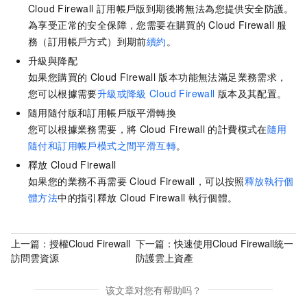
Cloud Firewall
訂用帳戶版到期後將無法為您提供安全防護。
為享受正常的安全保障，您需要在購買的
Cloud Firewall
服
務（訂用帳戶方式）到期前
續約
。
升級與降配
如果您購買的
Cloud Firewall
版本功能無法滿足業務需求，
您可以根據需要
升級或降級
Cloud Firewall
版本及其配置。
隨用隨付版和訂用帳戶版平滑轉換
您可以根據業務需要，將
Cloud Firewall
的計費模式在
隨用
隨付和訂用帳戶模式之間平滑互轉
。
釋放
Cloud Firewall
如果您的業務不再需要
Cloud Firewall，可以按照
釋放執行個
體方法
中的指引釋放
Cloud Firewall
執行個體。
上一篇：
授權Cloud Firewall
下一篇：
快速使用Cloud Firewall統一
訪問雲資源
防護雲上資產
该文章对您有帮助吗？