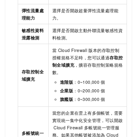
彈性流量處
選擇是否開啟超量彈性流量處理能
理能力
力。
敏感性資料
選擇是否開啟主動外聯流量敏感性資
泄露檢測
料檢測。
當
Cloud Firewall
版本的存取控制
授權規格不足時，您可以通過
存取控
制全域擴充
，擴容存取控制策略規格
存取控制全
數。
域擴充
進階版
：0~100,000
個
企業版
：0~200,000
個
旗艦版
：0~300,000
個
當您的企業在雲上有多個帳號，需要
實現統一集中化安全管理，可以開啟
Cloud Firewall
多帳號統一管理服
多帳號統一
務。如果其他帳號被添加為
Cloud