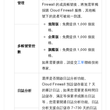
管理
Firewall
的成員帳號後，將無需單獨
採購
Cloud Firewall
服務，其他帳
號下的資產可被統一防護。
進階版
：
免費提供
1,000
個規
格。
企業版
：
免費提供
1,000
個規
格。
多帳號管控
旗艦版
：
免費提供
1,000
個規
數
格。
如果需要擴容，請提交
工單
聯絡技術
專家。
選擇是否開啟日誌分析功能。
Cloud Firewall
預設儲存最近
7
天
的審計日誌，如果您需要更長時間日
日誌分析
誌儲存、滿足等保要求或匯出日誌
等，您需要開通日誌分析功能。日誌
分析支援自訂儲存
7~730
天的日誌