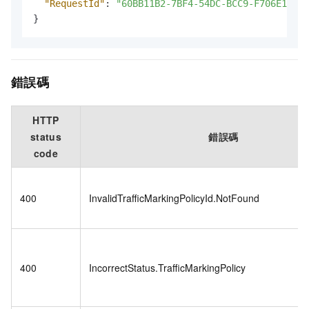
"RequestId"
:
"60BB11B2-7BF4-54DC-BCC9-F706E1EB02
}
錯誤碼
HTTP
status
錯誤碼
code
400
InvalidTrafficMarkingPolicyId.NotFound
400
IncorrectStatus.TrafficMarkingPolicy