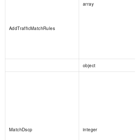
array
AddTrafficMatchRules
object
MatchDscp
integer