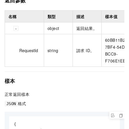
返回參數
名稱
類型
描述
樣本值
object
返回結果。
60BB11B2-
7BF4-54DC
RequestId
string
請求 ID。
BCC9-
F706E1EB0
樣本
正常返回樣本
格式
JSON
{