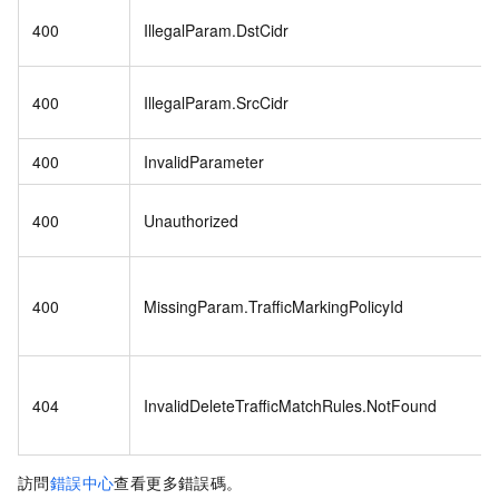
400
IllegalParam.DstCidr
400
IllegalParam.SrcCidr
400
InvalidParameter
400
Unauthorized
400
MissingParam.TrafficMarkingPolicyId
404
InvalidDeleteTrafficMatchRules.NotFound
訪問
錯誤中心
查看更多錯誤碼。