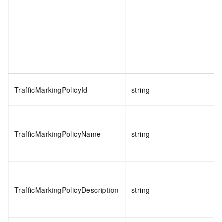
TrafficMarkingPolicyId
string
TrafficMarkingPolicyName
string
TrafficMarkingPolicyDescription
string