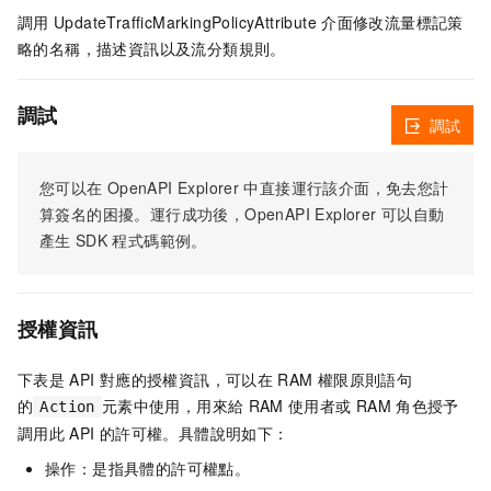
調用
UpdateTrafficMarkingPolicyAttribute
介面修改流量標記策
略的名稱，描述資訊以及流分類規則。
調試
調試
您可以在
OpenAPI Explorer
中直接運行該介面，免去您計
算簽名的困擾。運行成功後，OpenAPI Explorer
可以自動
產生
SDK
程式碼範例。
授權資訊
下表是
API
對應的授權資訊，可以在
RAM
權限原則語句
的
元素中使用，用來給
RAM
使用者或
RAM
角色授予
Action
調用此
API
的許可權。具體說明如下：
操作：是指具體的許可權點。