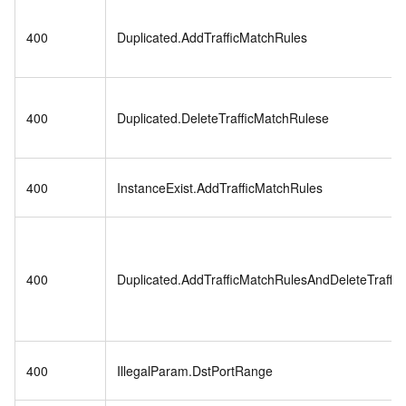
400
Duplicated.AddTrafficMatchRules
400
Duplicated.DeleteTrafficMatchRulese
400
InstanceExist.AddTrafficMatchRules
400
Duplicated.AddTrafficMatchRulesAndDeleteTraffi
400
IllegalParam.DstPortRange