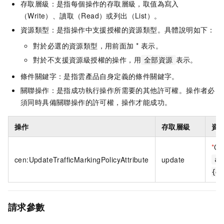
存取層級：是指每個操作的存取層級，取值為寫入
（Write）、讀取（Read）或列出（List）。
資源類型：是指操作中支援授權的資源類型。具體說明如下：
對於必選的資源類型，用前面加 * 表示。
對於不支援資源級授權的操作，用
表示。
全部資源
條件關鍵字：是指雲產品自身定義的條件關鍵字。
關聯操作：是指成功執行操作所需要的其他許可權。操作者必
須同時具備關聯操作的許可權，操作才能成功。
操作
存取層級
資
*
Ce
cen:UpdateTrafficMarkingPolicyAttribute
update
ac
{#
請求參數