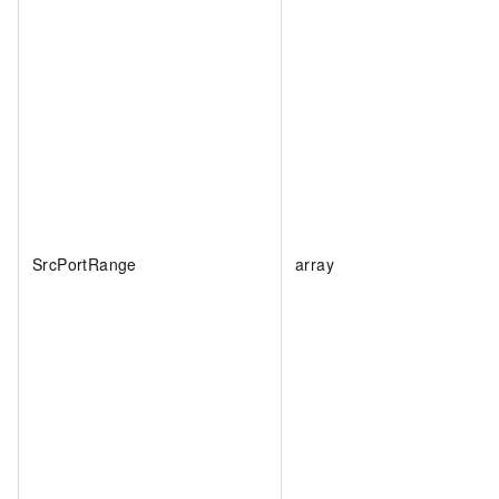
SrcPortRange
array