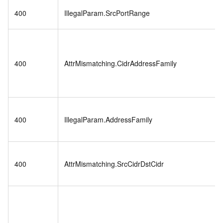
400
IllegalParam.SrcPortRange
400
AttrMismatching.CidrAddressFamily
400
IllegalParam.AddressFamily
400
AttrMismatching.SrcCidrDstCidr