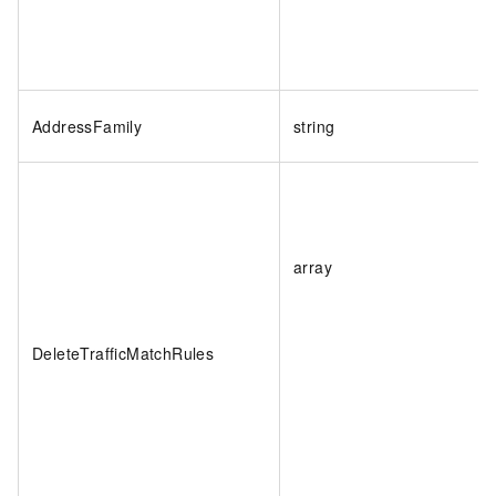
AddressFamily
string
array
DeleteTrafficMatchRules