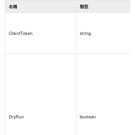
名稱
類型
ClientToken
string
DryRun
boolean