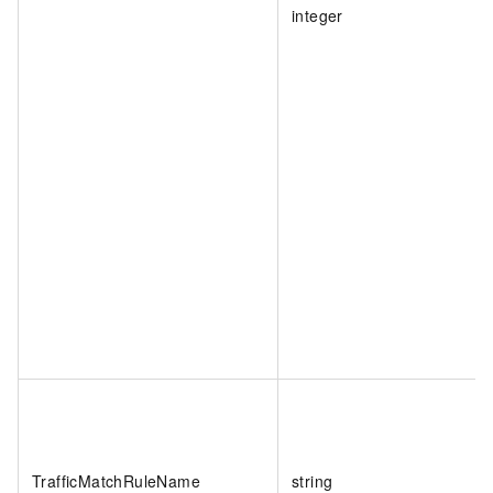
integer
TrafficMatchRuleName
string