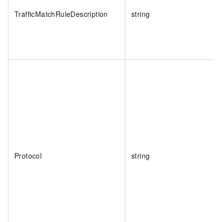
TrafficMatchRuleDescription
string
Protocol
string