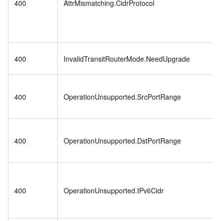
400
AttrMismatching.CidrProtocol
400
InvalidTransitRouterMode.NeedUpgrade
400
OperationUnsupported.SrcPortRange
400
OperationUnsupported.DstPortRange
400
OperationUnsupported.IPv6Cidr