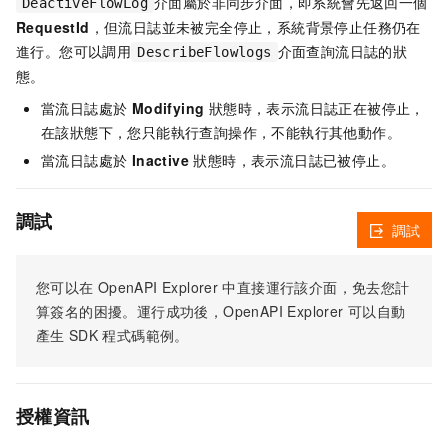
介面屬於非同步介面，即系統會先返回一個
DeactiveFlowLog
RequestId
，但流日誌並未被完全停止，系統背景停止任務仍在
進行。您可以調用
介面查詢流日誌的狀
DescribeFlowlogs
態。
當流日誌處於
Modifying
狀態時，表示流日誌正在被停止，
在該狀態下，您只能執行查詢操作，不能執行其他動作。
當流日誌處於
Inactive
狀態時，表示流日誌已被停止。
調試
調試
您可以在
OpenAPI Explorer
中直接運行該介面，免去您計
算簽名的困擾。運行成功後，OpenAPI Explorer
可以自動
產生
SDK
程式碼範例。
授權資訊