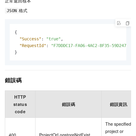
正常返回樣本
格式
JSON
{
"Success"
:
"true"
,
"RequestId"
:
"F7DDDC17-FA06-4AC2-8F35-59D2470FCF
}
錯誤碼
HTTP
status
錯誤碼
錯誤資訊
code
The specified
project or
400
ProjectOrLogstoreNotExist