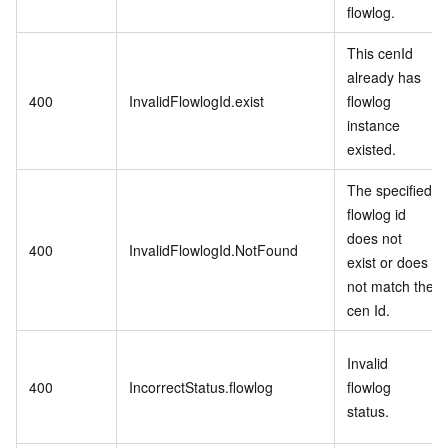
flowlog.
This cenId
already has
400
InvalidFlowlogId.exist
flowlog
instance
existed.
The specified
flowlog id
does not
400
InvalidFlowlogId.NotFound
exist or does
not match the
cen Id.
Invalid
400
IncorrectStatus.flowlog
flowlog
status.