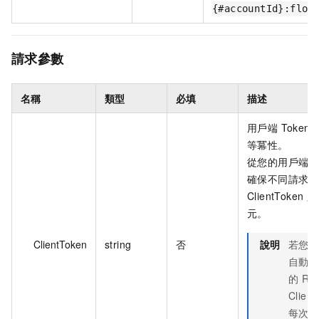
{#accountId}:flow
請求參數
名稱
類型
必填
描述
用戶端 Toke
等冪性。
從您的用戶端產
確保不同請求間
ClientToken 
元。
ClientToken
string
否
說明
若您
自動使
的 Re
Clien
每次 A