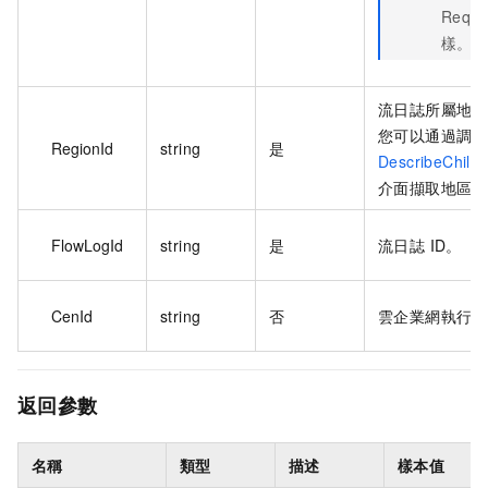
Requ
樣。
流日誌所屬地區 
您可以通過調用
RegionId
string
是
DescribeChild
介面擷取地區 I
FlowLogId
string
是
流日誌 ID。
CenId
string
否
雲企業網執行個體
返回參數
名稱
類型
描述
樣本值