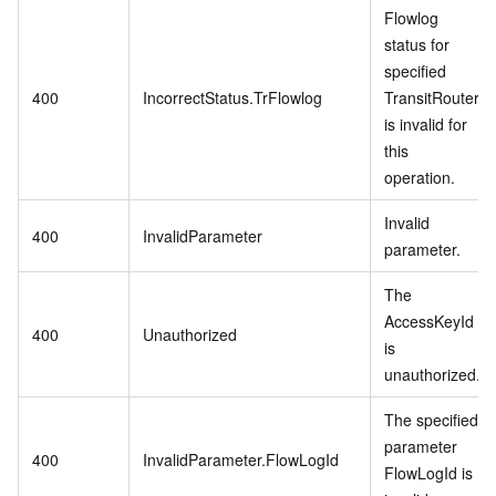
Flowlog
status for
specified
400
IncorrectStatus.TrFlowlog
TransitRouter
is invalid for
this
operation.
Invalid
400
InvalidParameter
parameter.
The
AccessKeyId
400
Unauthorized
is
unauthorized.
The specified
parameter
400
InvalidParameter.FlowLogId
FlowLogId is