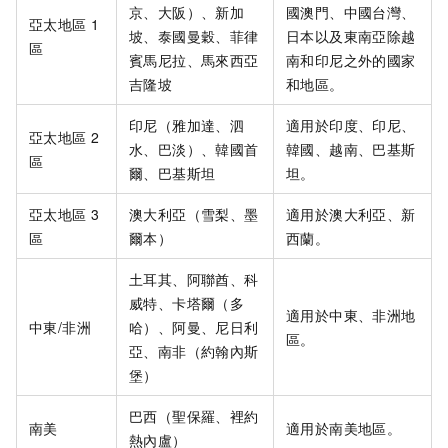
京、大阪）、新加
國澳門、中國台灣、
亞太地區
1
坡、泰國曼穀、菲律
日本以及東南亞除越
區
賓馬尼拉、馬來西亞
南和印尼之外的國家
吉隆坡
和地區。
印尼（雅加達、泗
適用於印度、印尼、
亞太地區
2
水、巴淡）、韓國首
韓國、越南、巴基斯
區
爾、巴基斯坦
坦。
亞太地區
3
澳大利亞（雪梨、墨
適用於澳大利亞、新
區
爾本）
西蘭。
土耳其、阿聯酋、科
威特、卡塔爾（多
適用於中東、非洲地
中東/非洲
哈）、阿曼、尼日利
區。
亞、南非（約翰內斯
堡）
巴西（聖保羅、裡約
南美
適用於南美地區。
熱內盧）