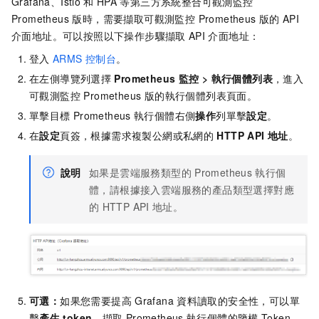
Grafana、Istio
和
HPA
等第三方系統整合
可觀測監控
Prometheus 版
時，需要擷取
可觀測監控 Prometheus 版
的
API
介面地址。可以按照以下操作步驟擷取
API
介面地址：
登入
ARMS
控制台
。
在左側導覽列選擇
Prometheus
監控
>
執行個體列表
，進入
可觀測監控 Prometheus 版的執行個體列表頁面。
單擊目標
Prometheus
執行個體
右側
操作
列單擊
設定
。
在
設定
頁簽，根據需求複製公網或私網的
HTTP API
地址
。
說明
如果是
雲端服務類型的
Prometheus
執行個
體
，請根據接入雲端服務的產品類型選擇對應
的
HTTP API
地址。
可選：
如果您需要提高
Grafana
資料讀取的安全性，可以單
擊
產生
token
，擷取
Prometheus
執行個體
的鑒權
Token。