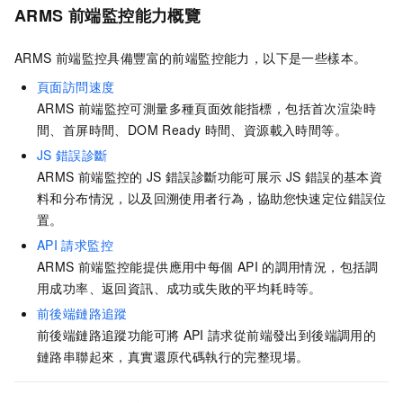
ARMS
前端監控能力概覽
ARMS
前端監控具備豐富的前端監控能力，以下是一些樣本。
頁面訪問速度
ARMS
前端監控可測量多種頁面效能指標，包括首次渲染時
間、首屏時間、DOM Ready
時間、資源載入時間等。
JS
錯誤診斷
ARMS
前端監控的
JS
錯誤診斷功能可展示
JS
錯誤的基本資
料和分布情況，以及回溯使用者行為，協助您快速定位錯誤位
置。
API
請求監控
ARMS
前端監控能提供應用中每個
API
的調用情況，包括調
用成功率、返回資訊、成功或失敗的平均耗時等。
前後端鏈路追蹤
前後端鏈路追蹤功能可將
API
請求從前端發出到後端調用的
鏈路串聯起來，真實還原代碼執行的完整現場。