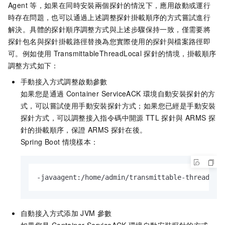
Agent
等，如果在同時安裝兩個探針的情況下，應用啟動或運行
時存在問題，也可以通過上述調整探針掛載順序的方式嘗試進行
解決。具體的探針順序調整方式與上述步驟保持一致，僅需要將
探針包名與探針掛載路徑替換為您實際使用的探針與檔案路徑即
可。例如使用
TransmittableThreadLocal
探針的情境，掛載順序
調整方式如下：
手動接入方式調整啟動參數
如果您是通過
Container ServiceACK
環境自動安裝探針的方
式，可以嘗試使用手動安裝探針方式；如果您已經是手動安裝
探針方式，可以調整接入指令碼中開源
TTL
探針與
ARMS
探
針的掛載順序，保證
ARMS
探針在後。
Spring Boot
情境樣本：
-javaagent:/home/admin/transmittable-thread-lo
自動接入方式添加
JVM
參數