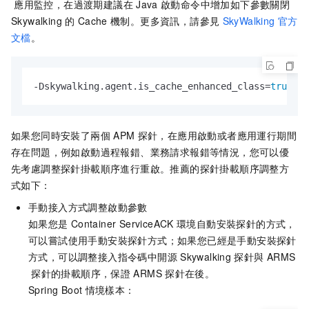
應用監控，在過渡期建議在
Java
啟動命令中增加如下參數關閉
Skywalking
的
Cache
機制。更多資訊，請參見
SkyWalking
官方
文檔
。
-Dskywalking.agent.is_cache_enhanced_class=
true
 -D
如果您同時安裝了兩個
APM
探針，在應用啟動或者應用運行期間
存在問題，例如啟動過程報錯、業務請求報錯等情況，您可以優
先考慮調整探針掛載順序進行重啟。推薦的探針掛載順序調整方
式如下：
手動接入方式調整啟動參數
如果您是
Container ServiceACK
環境自動安裝探針的方式，
可以嘗試使用手動安裝探針方式；如果您已經是手動安裝探針
方式，可以調整接入指令碼中開源
Skywalking
探針與
ARMS
探針的掛載順序，保證
ARMS
探針在後。
Spring Boot
情境樣本：