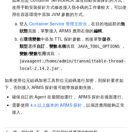
如果您是
Container ServiceACK
環境自動安裝探針的方式，
改用手動安裝探針方式修改接入指令碼的工作量較大，可以使
用在容器環境中添加
JVM
參數的方式。
登入
Container Service
管理主控台
，在目的地組群的
無
狀態
頁面，單擊接入
ARMS
應用右側的
編輯
。
在
環境變數
中添加
TTL
探針參數，然後單擊
儲存
。
類型
選擇
自訂
，
變數名稱
填寫
，
JAVA_TOOL_OPTIONS
變數/變數引用
填寫
-
javaagent:/home/admin/transmittable-thread-
。
local-2.14.2.jar
如果使用位元組碼加密工具對位元組碼進行加密，則探針要求如
下，否則接入
ARMS
探針後可能導致啟動失敗。
確保自訂的
Agent
在最開始運行， ARMS
探針在後面運行。
需要使用
4.x
以上版本的
ARMS
探針
，以保證應用能夠正常
接入。
上一篇：
探針接
下一篇：
安裝探針後應用啟動時報