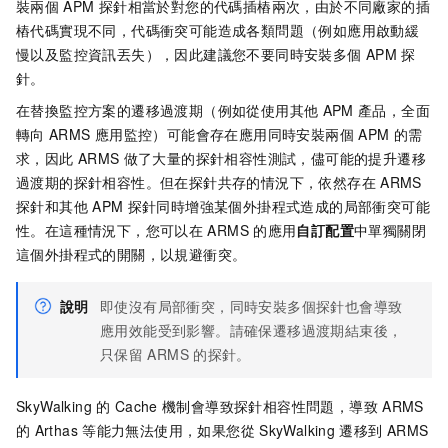
裝兩個
APM
探針相當於對您的代碼插樁兩次，由於不同廠家的插
樁代碼實現不同，代碼衝突可能造成各類問題（例如應用啟動緩
慢以及監控資訊丟失），因此建議您不要同時安裝多個
APM
探
針。
在替換監控方案的遷移過渡期（例如從使用其他
APM
產品，全面
轉向
ARMS
應用監控）可能會存在應用同時安裝兩個
APM
的需
求，因此
ARMS
做了大量的探針相容性測試，儘可能的提升遷移
過渡期的探針相容性。但在探針共存的情況下，依然存在
ARMS
探針和其他
APM
探針同時增強某個外掛程式造成的局部衝突可能
性。在這種情況下，您可以在
ARMS
的應用
自訂配置
中單獨關閉
這個外掛程式的開關，以規避衝突。
說明
即使沒有局部衝突，同時安裝多個探針也會導致
應用效能受到影響。請確保遷移過渡期結束後，
只保留
ARMS
的探針。
SkyWalking
的
Cache
機制會導致探針相容性問題，導致
ARMS
的
Arthas
等能力無法使用，如果您從
SkyWalking
遷移到
ARMS