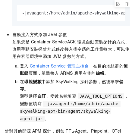
-javaagent:/home/admin/apache-skywalking-apm-b
自動接入方式添加
JVM
參數
如果您是
Container ServiceACK
環境自動安裝探針的方式，
改用手動安裝探針方式修改接入指令碼的工作量較大，可以使
用在容器環境中添加
JVM
參數的方式。
登入
Container Service
管理主控台
，在目的地組群的
無
狀態
頁面，單擊接入
ARMS
應用右側的
編輯
。
在
環境變數
中添加
SkyWalking
探針參數，然後單擊
儲
存
。
類型選擇
自訂
，變數名稱填寫
，
JAVA_TOOL_OPTIONS
變數值填寫
-javaagent:/home/admin/apache-
skywalking-apm-bin/agent/skywalking-
。
agent.jar
針對其他開源
APM
探針，例如
TTL-Agent、Pinpoint、OTel