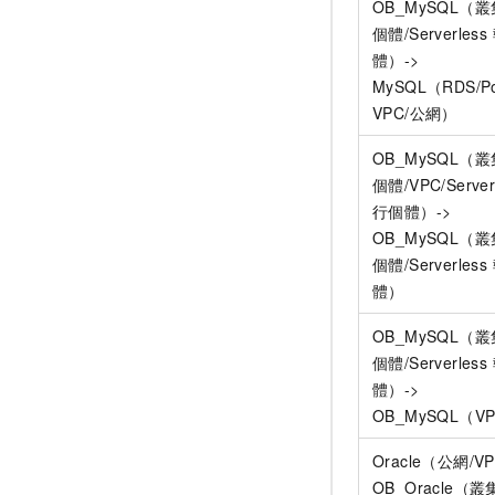
OB_MySQL（
個體/Serverles
體）->
MySQL（RDS/Po
VPC/公網）
OB_MySQL（
個體/VPC/Server
行個體）->
OB_MySQL（
個體/Serverles
體）
OB_MySQL（
個體/Serverles
體）->
OB_MySQL（V
Oracle（公網/V
OB_Oracle（