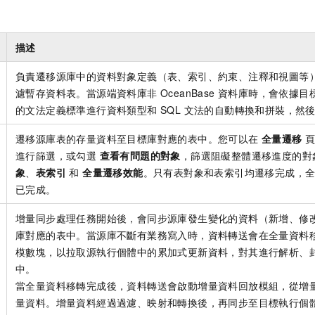
描述
負責遷移源庫中的資料對象定義（表、索引、約束、注釋和視圖等
濾暫存資料表。當源端資料庫非 OceanBase 資料庫時，會依據目標 
的文法定義標準進行資料類型和 SQL 文法的自動轉換和拼裝，然
遷移源庫表的存量資料至目標庫對應的表中。您可以在
全量遷移
進行篩選，或勾選
查看有問題的對象
，篩選阻礙整體遷移進度的對
象
、
表索引
和
全量遷移效能
。只有表對象和表索引均遷移完成，
已完成。
增量同步處理任務開始後，會同步源庫發生變化的資料（新增、修
庫對應的表中。當源庫不斷有業務寫入時，資料轉送會在全量資料
模數塊，以拉取源執行個體中的累加式更新資料，對其進行解析、
中。
當全量資料移轉完成後，資料轉送會啟動增量資料回放模組，從增
量資料。增量資料經過過濾、映射和轉換後，再同步至目標執行個