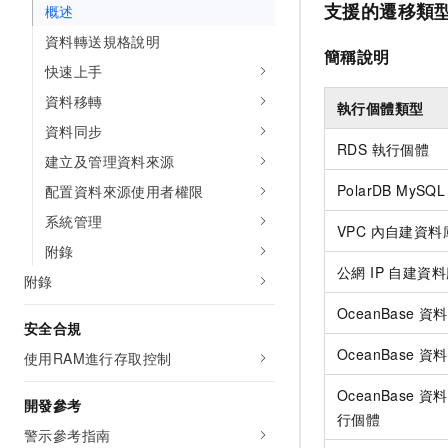
支援的遷移類
概述
資料轉送規格說明
簡稱說明
快速上手
資料移轉
執行個體類型
資料同步
RDS 執行個體
建立及管理資料來源
PolarDB MyS
配置資料來源使用者權限
系統管理
VPC 內自建資料
附錄
公網 IP 自建資
附錄
OceanBase 資
安全合規
OceanBase 資
使用RAM進行存取控制
OceanBase 資料
開發參考
行個體
警示參考指南