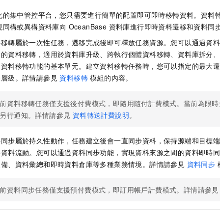
化的集中管控平台，您只需要進行簡單的配置即可即時移轉資料。資料
同構或異構資料庫向 OceanBase 資料庫進行即時資料遷移和資料同
料移轉屬於一次性任務，遷移完成後即可釋放任務資源。您可以通過資
間的資料移轉，適用於資料庫升級、跨執行個體資料移轉、資料庫拆分
是資料移轉功能的基本單元。建立資料移轉任務時，您可以指定的最大
表層級。詳情請參見
資料移轉
模組的內容。
前資料移轉任務僅支援後付費模式，即隨用隨付計費模式。當前為限時
另行通知。詳情請參見
資料轉送計費說明
。
料同步屬於持久性動作，任務建立後會一直同步資料，保持源端和目標
時資料流動。您可以通過資料同步功能，實現資料來源之間的資料即時
災備、資料彙總和即時資料倉庫等多種業務情境。詳情請參見
資料同步
前資料同步任務僅支援預付費模式，即訂用帳戶計費模式。詳情請參