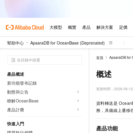
幫助中心
ApsaraDB for OceanBase (Deprecated)
ApsaraDB for 
首頁
概述
產品概述
新功能發布記錄
更新時間：
2026-06-12
動態與公告
瞭解OceanBase
資料轉送是 Ocea
產品計費
務，具備線上遷移
快速入門
產品功能
購買執行個體