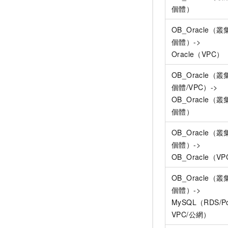
個體）
OB_Oracle（
個體）->
Oracle（VPC）
OB_Oracle（
個體/VPC）->
OB_Oracle（
個體）
OB_Oracle（
個體）->
OB_Oracle（V
OB_Oracle（
個體）->
MySQL（RDS/Po
VPC/公網）