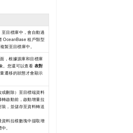
）至目標庫中，會自動過
OceanBase 租戶類型
後複製至目標庫中。
頁面，根據源庫和目標庫
象。您還可以查看
表對
全量遷移的狀態才會顯示
改或刪除）至目標端資料
移轉啟動前，啟動增量拉
封裝，並儲存至資料轉送
量資料拉模數塊中擷取增
體中。