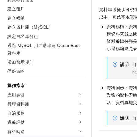
建立租戶
資料轉送提供可視
成本、高效率地實現
建立帳號
資料移轉：資
建立資料庫（MySQL）
構資料來源之
設定白名單分組
資料移轉任務
通過 MySQL 用戶端串連 OceanBase
小遷移範圍是
資料庫
添加警示規則
說明
目
備份策略
間
操作指南
資料同步：資
應用開發
業務的資料即
活、資料異地
管理資料庫
自治服務
說明
目
遷移評估
資料轉送