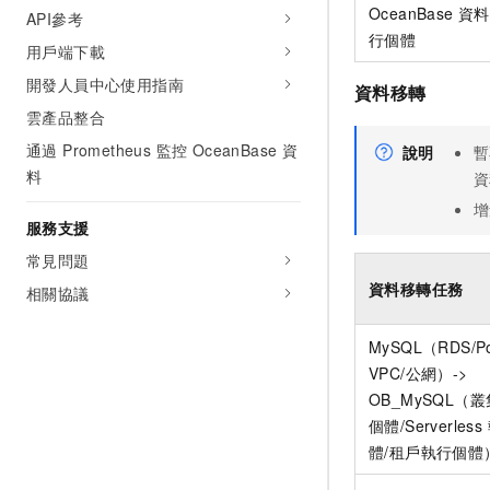
OceanBase 資料
API參考
行個體
用戶端下載
開發人員中心使用指南
資料移轉
雲產品整合
通過 Prometheus 監控 OceanBase 資
說明
暫
料
資
增
服務支援
常見問題
資料移轉任務
相關協議
MySQL（RDS/Po
VPC/公網）->
OB_MySQL（
個體/Serverles
體/租戶執行個體