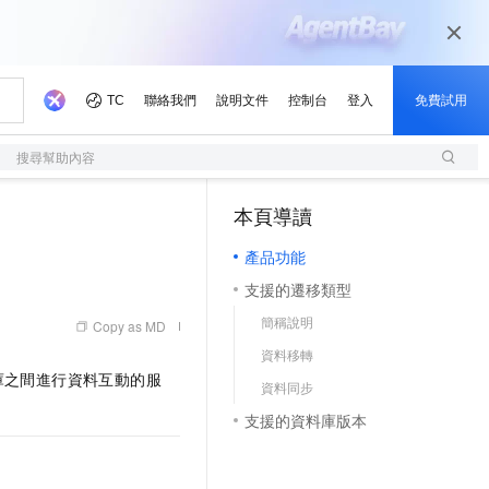
搜尋幫助內容
本頁導讀
（0, M）
產品功能
支援的遷移類型
簡稱說明
Copy as MD
資料移轉
資料庫之間進行資料互動的服
資料同步
支援的資料庫版本