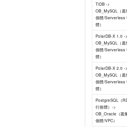
TiDB ->
OB_MySQL（
個體/Serverles
體）
PolarDB-X 1.0 -
OB_MySQL（
個體/Serverles
體）
PolarDB-X 2.0 -
OB_MySQL（
個體/Serverles
體）
PostgreSQL（R
行個體）->
OB_Oracle（
個體/VPC）